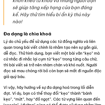
khôn khéo từ khoá và những người bạn
sẽ giúp tăng xếp hạng của bạn đáng
kể. Hãy thử tìm hiểu bí ẩn kỳ thú này
nào!
Đa dạng là chìa khoá
Lý do chủ yếu để sử dụng các từ đồng nghĩa và liên
quan trong bài viết chính là nhằm tạo nên sự gần gũi,
dễ đọc. Thử hình dung, bạn viết một bài văn “kẹo” mà
cứ nhắc đi nhắc lại cụm từ “kẹo” trong từng câu chữ,
thì bài viết sẽ trở nên nhàm chán và khó nuốt. Người
đọc sẽ mau chóng rời bỏ còn bạn sẽ mất đi nguồn độc
giả quý báu.
Vì vậy, hãy hướng về sự đa dạng hoá trong lối diễn
đạt. Ví dụ, bạn có thể thay đổi “kẹo” thành “bánh
kẹo”, “mứt”, hay “đồ ngọt”. Các từ vựng liên quan đến