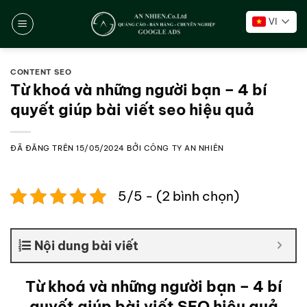
Chuyển
VI
đến
nội
dung
CONTENT SEO
Từ khoá và những người bạn – 4 bí
quyết giúp bài viết seo hiệu quả
ĐÃ ĐĂNG TRÊN
15/05/2024
BỞI
CÔNG TY AN NHIÊN
5/5 - (2 bình chọn)
Nội dung bài viết
Từ khoá và những người bạn – 4 bí
quyết giúp bài viết SEO hiệu quả