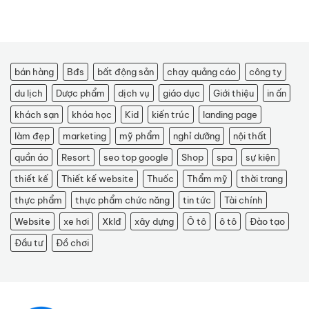
bán hàng
Bđs
bất động sản
chạy quảng cáo
công ty
du lịch
Dược phẩm
dịch vụ
giáo dục
Giới thiệu
in ấn
khách sạn
khóa học
Kid
kiến trúc
landing page
làm đẹp
marketing
mỹ phẩm
nghỉ dưỡng
nội thất
quần áo
Resort
seo top google
Shop
spa
sự kiện
thiết kế
Thiết kế website
Thuốc
Thẩm mỹ
thời trang
thực phẩm
thực phẩm chức năng
tin tức
Tài chính
Website
xe hơi
Xklđ
xây dựng
Ô tô
ô tô
Đào tạo
Đầu tư
Đồ chơi