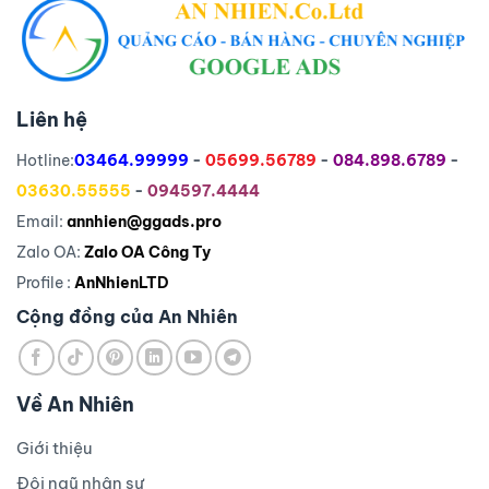
Liên hệ
Hotline:
03464.99999
-
05699.56789
-
084.898.6789
-
03630.55555
-
094597.4444
Email:
annhien@ggads.pro
Zalo OA:
Zalo OA Công Ty
Profile :
AnNhienLTD
Cộng đồng của An Nhiên
Về An Nhiên
Giới thiệu
Đội ngũ nhân sự