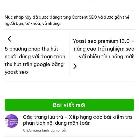
Mục nhập này đã được đăng trong
Content SEO
và được gắn thẻ
người bạn
,
từ khóa
,
và những
.
Yoast seo premium 19.0 –
nâng cao trải nghiệm seo
5 phương pháp thu hút
với nhiều tính năng mới!
người dùng với đoạn trích
thu hút trên google bằng
yoast seo
Bài viết mới
Các trang lưu trữ – Xếp hạng các bài kiểm tra
phân tích nội dung môn toán
ở
Chức năng bình luận bị tắt
Các