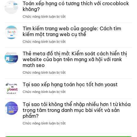
trang
Toán xếp hạng có tương thích với crocoblock
lưu
không?
trữ –
ở
Chức năng bình luận bị tắt
Xếp
Toán
hạng
xếp
Tìm kiếm trang web của google: Cách tìm
các
hạng
bài
kiếm một trang web cụ thể
có
kiểm
ở
Chức năng bình luận bị tắt
tương
tra
Tìm
thích
phân
kiếm
Thẻ meta đồ thị mở: Kiểm soát cách hiển thị
với
tích
trang
crocoblock
website của bạn trên mạng xã hội với rank
nội
web
không?
dung
math seo
của
môn
ở
Chức năng bình luận bị tắt
google:
toán
Thẻ
Cách
meta
tìm
Tại sao xếp hạng toán học tốt hơn yoast
đồ
kiếm
ở
Chức năng bình luận bị tắt
thị
một
Tại
mở:
trang
sao
Tại sao tôi không thể nhập nhiều hơn 1 từ khóa
Kiểm
web
xếp
soát
cụ
trọng tâm trong danh mục bài viết và sản
hạng
cách
thể
phẩm?
toán
hiển
học
ở
Chức năng bình luận bị tắt
thị
tốt
Tại
website
hơn
sao
của