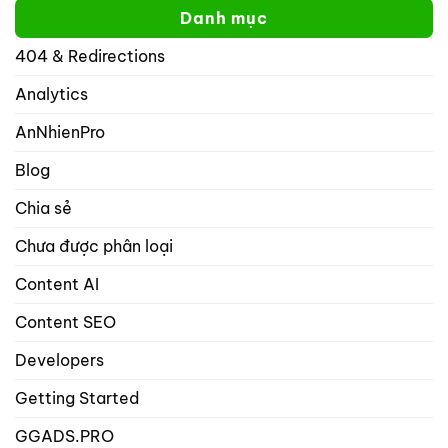
yoast
tôi
bạn
Danh mục
không
trên
thể
mạng
404 & Redirections
nhập
xã
nhiều
hội
hơn
Analytics
với
1
rank
từ
math
AnNhienPro
khóa
seo
trọng
Blog
tâm
trong
Chia sẻ
danh
mục
Chưa được phân loại
bài
viết
và
Content AI
sản
phẩm?
Content SEO
Developers
Getting Started
GGADS.PRO