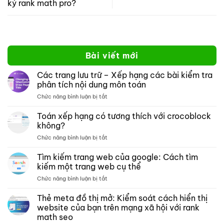
ký rank math pro?
Bài viết mới
Các trang lưu trữ – Xếp hạng các bài kiểm tra
phân tích nội dung môn toán
ở
Chức năng bình luận bị tắt
Các
trang
Toán xếp hạng có tương thích với crocoblock
lưu
không?
trữ –
ở
Chức năng bình luận bị tắt
Xếp
Toán
hạng
xếp
Tìm kiếm trang web của google: Cách tìm
các
hạng
bài
kiếm một trang web cụ thể
có
kiểm
ở
Chức năng bình luận bị tắt
tương
tra
Tìm
thích
phân
kiếm
Thẻ meta đồ thị mở: Kiểm soát cách hiển thị
với
tích
trang
crocoblock
website của bạn trên mạng xã hội với rank
nội
web
không?
dung
math seo
của
môn