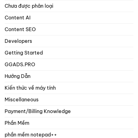
Chưa được phân loại
bài
viết
và
Content AI
sản
phẩm?
Content SEO
Developers
Getting Started
GGADS.PRO
Hướng Dẫn
Kiến thức về máy tính
Miscellaneous
Payment/Billing Knowledge
Phần Mềm
phần mềm notepad++