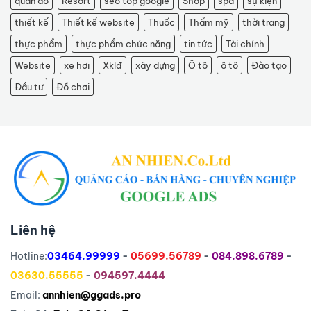
quần áo
Resort
seo top google
Shop
spa
sự kiện
thiết kế
Thiết kế website
Thuốc
Thẩm mỹ
thời trang
thực phẩm
thực phẩm chức năng
tin tức
Tài chính
Website
xe hơi
Xklđ
xây dựng
Ô tô
ô tô
Đào tạo
Đầu tư
Đồ chơi
Liên hệ
Hotline:
03464.99999
-
05699.56789
-
084.898.6789
-
03630.55555
-
094597.4444
Email:
annhien@ggads.pro