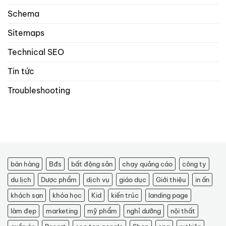
Schema
Sitemaps
Technical SEO
Tin tức
Troubleshooting
bán hàng
Bđs
bất động sản
chạy quảng cáo
công ty
du lịch
Dược phẩm
dịch vụ
giáo dục
Giới thiệu
in ấn
khách sạn
khóa học
Kid
kiến trúc
landing page
làm đẹp
marketing
mỹ phẩm
nghỉ dưỡng
nội thất