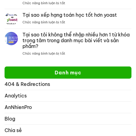
ở
Chức năng bình luận bị tắt
google:
toán
Thẻ
Cách
meta
tìm
Tại sao xếp hạng toán học tốt hơn yoast
đồ
kiếm
ở
Chức năng bình luận bị tắt
thị
một
Tại
mở:
trang
sao
Tại sao tôi không thể nhập nhiều hơn 1 từ khóa
Kiểm
web
xếp
soát
cụ
trọng tâm trong danh mục bài viết và sản
hạng
cách
thể
phẩm?
toán
hiển
học
ở
Chức năng bình luận bị tắt
thị
tốt
Tại
website
hơn
sao
của
yoast
tôi
bạn
Danh mục
không
trên
thể
mạng
404 & Redirections
nhập
xã
nhiều
hội
hơn
Analytics
với
1
rank
từ
math
AnNhienPro
khóa
seo
trọng
Blog
tâm
trong
Chia sẻ
danh
mục