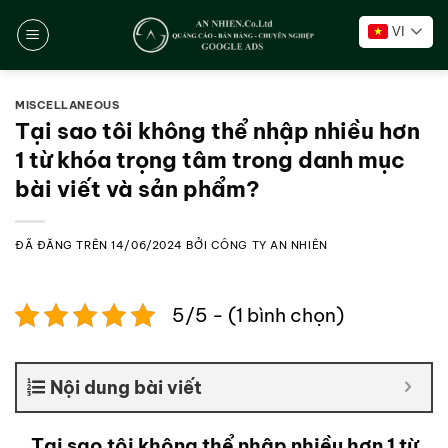
Chuyển
VI
đến
nội
dung
MISCELLANEOUS
Tại sao tôi không thể nhập nhiều hơn
1 từ khóa trọng tâm trong danh mục
bài viết và sản phẩm?
ĐÃ ĐĂNG TRÊN
14/06/2024
BỞI
CÔNG TY AN NHIÊN
5/5 - (1 bình chọn)
Nội dung bài viết
Tại sao tôi không thể nhập nhiều hơn 1 từ