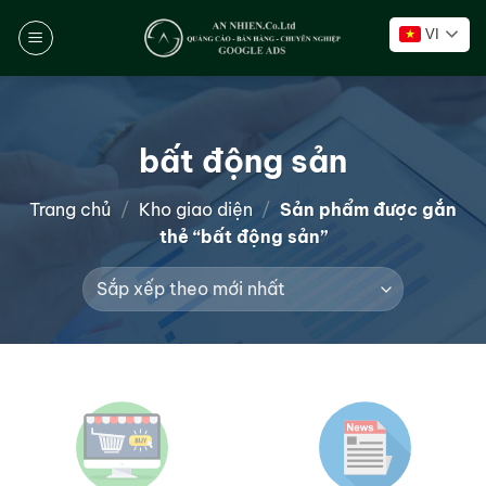
Chuyển
VI
đến
nội
dung
bất động sản
Trang chủ
/
Kho giao diện
/
Sản phẩm được gắn
thẻ “bất động sản”