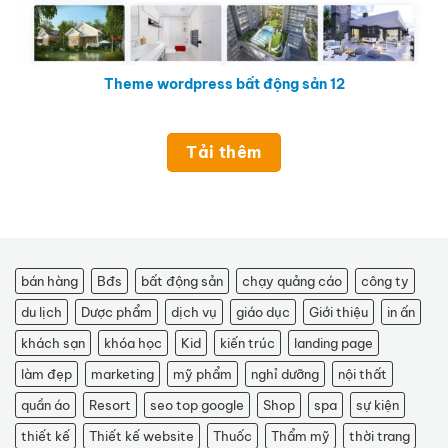
Theme wordpress bất động sản 12
Tải thêm
bán hàng
Bđs
bất động sản
chạy quảng cáo
công ty
du lịch
Dược phẩm
dịch vụ
giáo dục
Giới thiệu
in ấn
khách sạn
khóa học
Kid
kiến trúc
landing page
làm đẹp
marketing
mỹ phẩm
nghỉ dưỡng
nội thất
quần áo
Resort
seo top google
Shop
spa
sự kiện
thiết kế
Thiết kế website
Thuốc
Thẩm mỹ
thời trang