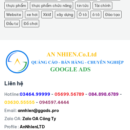
thực phẩm
thực phẩm chức năng
tin tức
Tài chính
Website
xe hơi
Xklđ
xây dựng
Ô tô
ô tô
Đào tạo
Đầu tư
Đồ chơi
Liên hệ
Hotline:
03464.99999
-
05699.56789
-
084.898.6789
-
03630.55555
-
094597.4444
Email:
annhien@ggads.pro
Zalo OA:
Zalo OA Công Ty
Profile :
AnNhienLTD