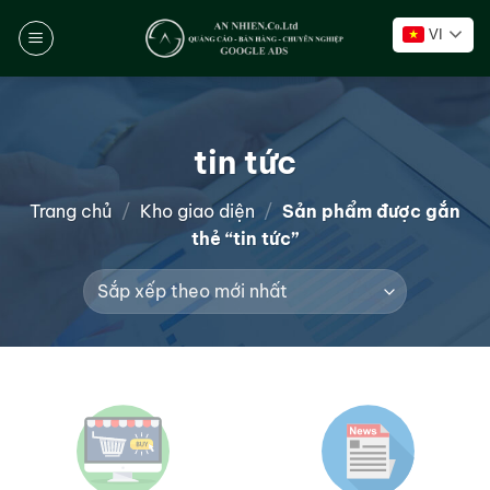
Chuyển
VI
đến
nội
dung
tin tức
Trang chủ
/
Kho giao diện
/
Sản phẩm được gắn
thẻ “tin tức”