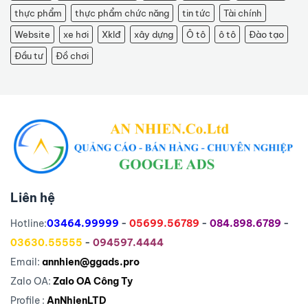
thực phẩm
thực phẩm chức năng
tin tức
Tài chính
Website
xe hơi
Xklđ
xây dựng
Ô tô
ô tô
Đào tạo
Đầu tư
Đồ chơi
Liên hệ
Hotline:
03464.99999
-
05699.56789
-
084.898.6789
-
03630.55555
-
094597.4444
Email:
annhien@ggads.pro
Zalo OA:
Zalo OA Công Ty
Profile :
AnNhienLTD