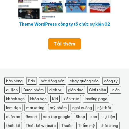
Theme WordPress công ty tổ chức sự kiện 02
Tải thêm
bán hàng
Bđs
bất động sản
chạy quảng cáo
công ty
du lịch
Dược phẩm
dịch vụ
giáo dục
Giới thiệu
in ấn
khách sạn
khóa học
Kid
kiến trúc
landing page
làm đẹp
marketing
mỹ phẩm
nghỉ dưỡng
nội thất
quần áo
Resort
seo top google
Shop
spa
sự kiện
thiết kế
Thiết kế website
Thuốc
Thẩm mỹ
thời trang