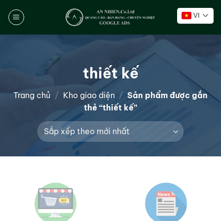
Chuyển
VI
đến
nội
dung
thiết kế
Trang chủ
/
Kho giao diện
/
Sản phẩm được gắn
thẻ “thiết kế”