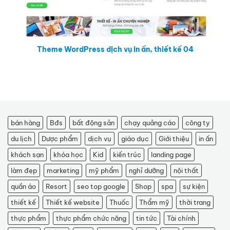
Theme WordPress dịch vụ in ấn, thiết kế 04
bán hàng
Bđs
bất động sản
chạy quảng cáo
công ty
du lịch
Dược phẩm
dịch vụ
giáo dục
Giới thiệu
in ấn
khách sạn
khóa học
Kid
kiến trúc
landing page
làm đẹp
marketing
mỹ phẩm
nghỉ dưỡng
nội thất
quần áo
Resort
seo top google
Shop
spa
sự kiện
thiết kế
Thiết kế website
Thuốc
Thẩm mỹ
thời trang
thực phẩm
thực phẩm chức năng
tin tức
Tài chính