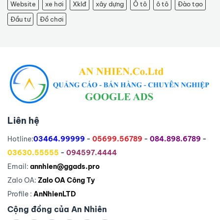
Website
xe hơi
Xklđ
xây dựng
Ô tô
ô tô
Đào tạo
Đầu tư
Đồ chơi
Liên hệ
Hotline:
03464.99999
-
05699.56789
-
084.898.6789
-
03630.55555
-
094597.4444
Email:
annhien@ggads.pro
Zalo OA:
Zalo OA Công Ty
Profile :
AnNhienLTD
Cộng đồng của An Nhiên