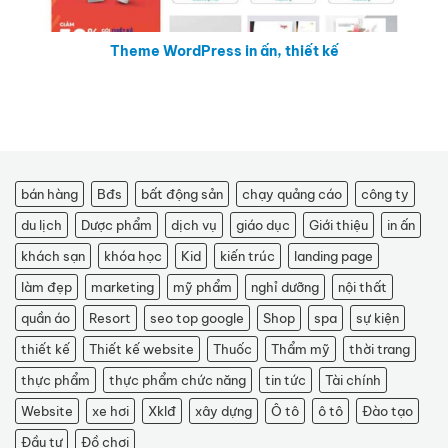
Theme WordPress in ấn, thiết kế
bán hàng
Bđs
bất động sản
chạy quảng cáo
công ty
du lịch
Dược phẩm
dịch vụ
giáo dục
Giới thiệu
in ấn
khách sạn
khóa học
Kid
kiến trúc
landing page
làm đẹp
marketing
mỹ phẩm
nghỉ dưỡng
nội thất
quần áo
Resort
seo top google
Shop
spa
sự kiện
thiết kế
Thiết kế website
Thuốc
Thẩm mỹ
thời trang
thực phẩm
thực phẩm chức năng
tin tức
Tài chính
Website
xe hơi
Xklđ
xây dựng
Ô tô
ô tô
Đào tạo
Đầu tư
Đồ chơi