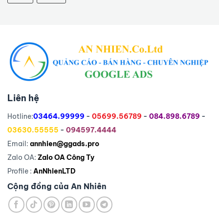
Liên hệ
Hotline:
03464.99999
-
05699.56789
-
084.898.6789
-
03630.55555
-
094597.4444
Email:
annhien@ggads.pro
Zalo OA:
Zalo OA Công Ty
Profile :
AnNhienLTD
Cộng đồng của An Nhiên