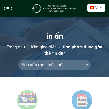
Chuyển
VI
đến
nội
dung
in ấn
Trang chủ
/
Kho giao diện
/
Sản phẩm được gắn
thẻ “in ấn”