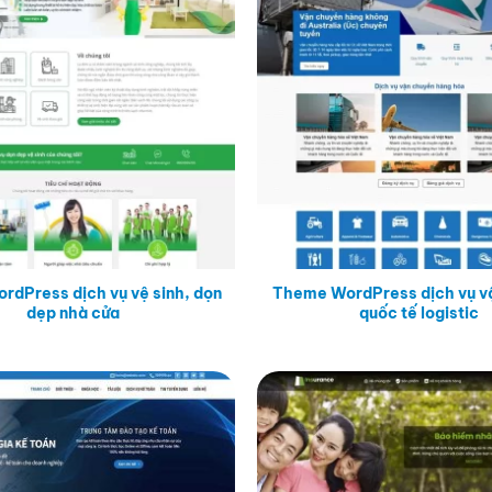
dPress dịch vụ vệ sinh, dọn
Theme WordPress dịch vụ v
dẹp nhà cửa
quốc tế logistic