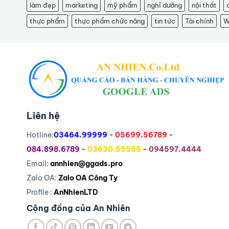
làm đẹp
marketing
mỹ phẩm
nghỉ dưỡng
nội thất
thực phẩm
thực phẩm chức năng
tin tức
Tài chính
W
Liên hệ
Hotline:
03464.99999
-
05699.56789
-
084.898.6789
-
03630.55555
-
094597.4444
Email:
annhien@ggads.pro
Zalo OA:
Zalo OA Công Ty
Profile :
AnNhienLTD
Cộng đồng của An Nhiên