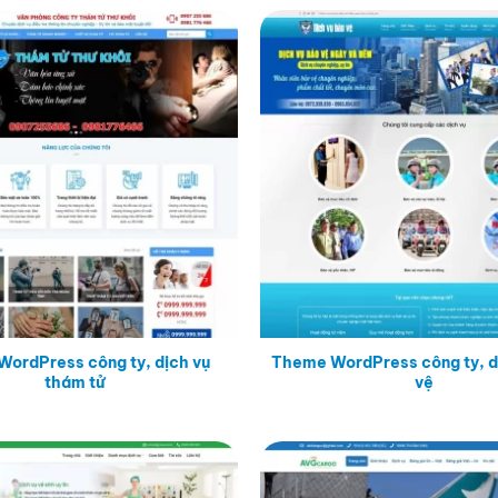
ordPress công ty, dịch vụ
Theme WordPress công ty, d
thám tử
vệ