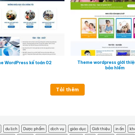
Theme wordpress giới thiệu
e WordPress kế toán 02
bảo hiểm
Tải thêm
du lịch
Dược phẩm
dịch vụ
giáo dục
Giới thiệu
in ấn
kh