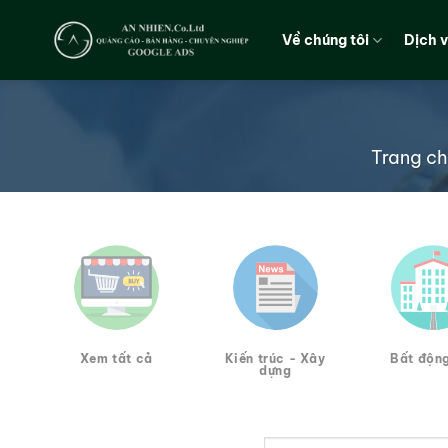
Chuyển
đến
Về chúng tôi
Dịch 
nội
dung
Trang c
Xem tất cả
Kiến trúc - Xây
Bất độn
dựng