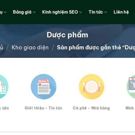
vụ
Bảng giá
Kinh nghiệm SEO
Tin tức
Liên hệ
Dược phẩm
hủ
/
Kho giao diện
/
Sản phẩm được gắn thẻ “Dư
g sản
Giới thiệu - Tin tức
Cà phê - Nhà hàng
Web 