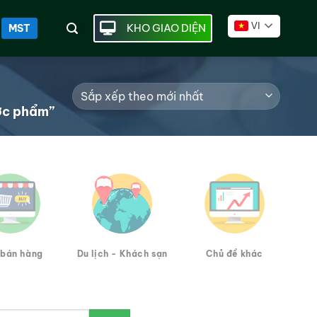
VI
KHO GIAO DIỆN
MST
ợc phẩm”
bán hàng
Du lịch - Khách sạn
Chủ đề khác