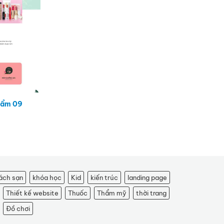
hẩm 09
ách sạn
khóa học
Kid
kiến trúc
landing page
Thiết kế website
Thuốc
Thẩm mỹ
thời trang
Đồ chơi