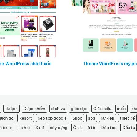
e WordPress nhà thuốc
Theme WordPress mỹ p
du lịch
Dược phẩm
dịch vụ
giáo dục
Giới thiệu
in ấn
kh
quần áo
Resort
seo top google
Shop
spa
sự kiện
thiết kế
ebsite
xe hơi
Xklđ
xây dựng
Ô tô
ô tô
Đào tạo
Đầu tư