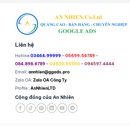
Liên hệ
Hotline:
03464.99999
-
05699.56789
-
084.898.6789
-
03630.55555
-
094597.4444
Email:
annhien@ggads.pro
Zalo OA:
Zalo OA Công Ty
Profile :
AnNhienLTD
Cộng đồng của An Nhiên