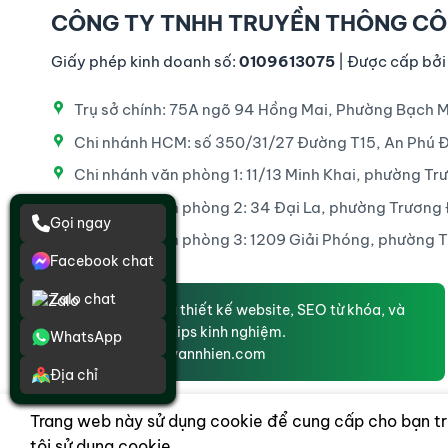
CÔNG TY TNHH TRUYỀN THÔNG CÔ
Giấy phép kinh doanh số:
0109613075
| Được cấp bởi
Trụ sở chính: 75A ngõ 94 Hồng Mai, Phường Bạch M
Chi nhánh HCM: số 350/31/27 Đường T15, An Phú 
Chi nhánh văn phòng 1: 11/13 Minh Khai, phường Tr
Chi nhánh văn phòng 2: 34 Đại La, phường Trương 
Gọi ngay
Chi nhánh văn phòng 3: 1209 Giải Phóng, phường Th
Facebook chat
Zalo chat
Dịch vụ thiết kế website, SEO từ khóa, và
những tips kinh nghiệm.
WhatsApp
Congtyannhien.com
Địa chỉ
Trang web này sử dụng cookie để cung cấp cho bạn tr
tôi sử dụng cookie.