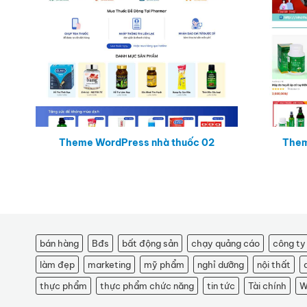
Theme WordPress nhà thuốc 02
Them
bán hàng
Bđs
bất động sản
chạy quảng cáo
công ty
làm đẹp
marketing
mỹ phẩm
nghỉ dưỡng
nội thất
thực phẩm
thực phẩm chức năng
tin tức
Tài chính
W