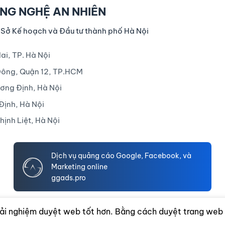
NG NGHỆ AN NHIÊN
 Sở Kế hoạch và Đầu tư thành phố Hà Nội
ai, TP. Hà Nội
Đông, Quận 12, TP.HCM
ương Định, Hà Nội
Định, Hà Nội
ịnh Liệt, Hà Nội
Dịch vụ quảng cáo Google, Facebook, và
Marketing online
ggads.pro
ải nghiệm duyệt web tốt hơn. Bằng cách duyệt trang web 
© 2021-2026
congtyannhien.com
. All rights reserved.