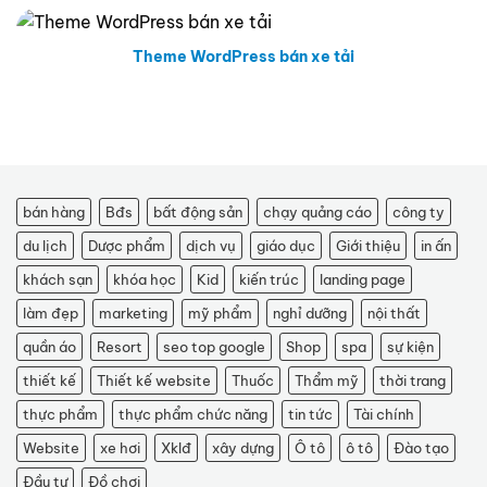
Theme WordPress bán xe tải
bán hàng
Bđs
bất động sản
chạy quảng cáo
công ty
du lịch
Dược phẩm
dịch vụ
giáo dục
Giới thiệu
in ấn
khách sạn
khóa học
Kid
kiến trúc
landing page
làm đẹp
marketing
mỹ phẩm
nghỉ dưỡng
nội thất
quần áo
Resort
seo top google
Shop
spa
sự kiện
thiết kế
Thiết kế website
Thuốc
Thẩm mỹ
thời trang
thực phẩm
thực phẩm chức năng
tin tức
Tài chính
Website
xe hơi
Xklđ
xây dựng
Ô tô
ô tô
Đào tạo
Đầu tư
Đồ chơi