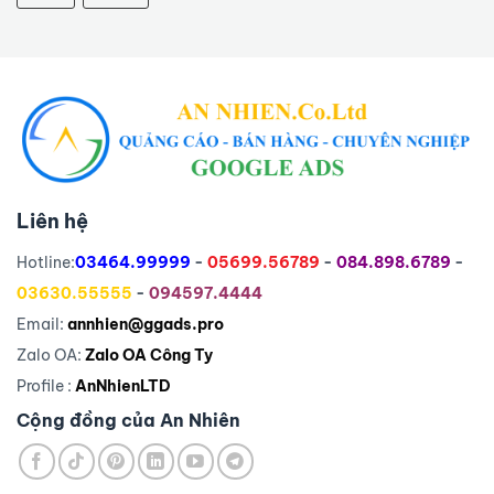
Liên hệ
Hotline:
03464.99999
-
05699.56789
-
084.898.6789
-
03630.55555
-
094597.4444
Email:
annhien@ggads.pro
Zalo OA:
Zalo OA Công Ty
Profile :
AnNhienLTD
Cộng đồng của An Nhiên