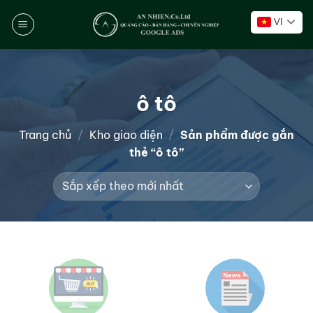
Chuyển
VI
đến
nội
dung
ô tô
Trang chủ
/
Kho giao diện
/
Sản phẩm được gắn
thẻ “ô tô”