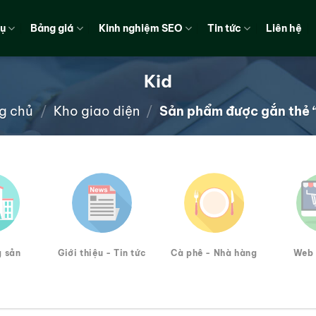
vụ
Bảng giá
Kinh nghiệm SEO
Tin tức
Liên hệ
Kid
g chủ
/
Kho giao diện
/
Sản phẩm được gắn thẻ 
g sản
Giới thiệu - Tin tức
Cà phê - Nhà hàng
Web 