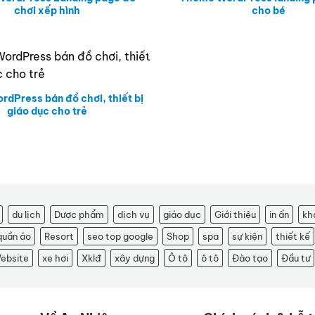
chơi xếp hình
cho bé
dPress bán đồ chơi, thiết bị
giáo dục cho trẻ
du lịch
Dược phẩm
dịch vụ
giáo dục
Giới thiệu
in ấn
kh
quần áo
Resort
seo top google
Shop
spa
sự kiện
thiết kế
ebsite
xe hơi
Xklđ
xây dựng
Ô tô
ô tô
Đào tạo
Đầu tư