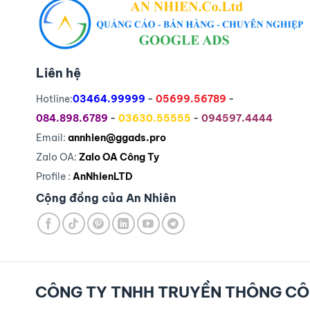
Liên hệ
Hotline:
03464.99999
-
05699.56789
-
084.898.6789
-
03630.55555
-
094597.4444
Email:
annhien@ggads.pro
Zalo OA:
Zalo OA Công Ty
Profile :
AnNhienLTD
Cộng đồng của An Nhiên
CÔNG TY TNHH TRUYỀN THÔNG CÔ