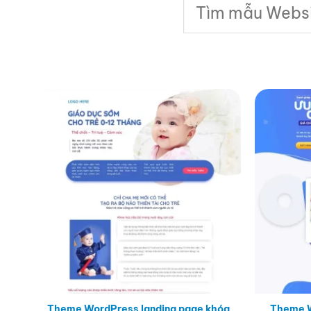
Tìm
kiếm:
Theme WordPress landing page khóa
Theme W