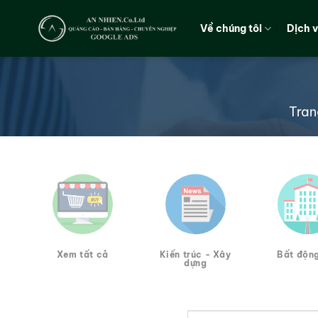
Chuyển
đến
Về chúng tôi
Dịch 
nội
dung
Tran
Xem tất cả
Kiến trúc - Xây
Bất độn
dựng