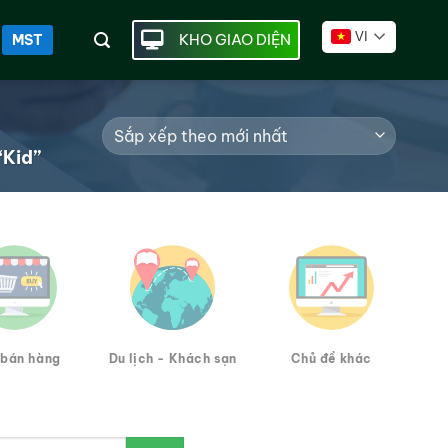
VI
KHO GIAO DIỆN
MST
“Kid”
bán hàng
Du lịch - Khách sạn
Chủ đề khác