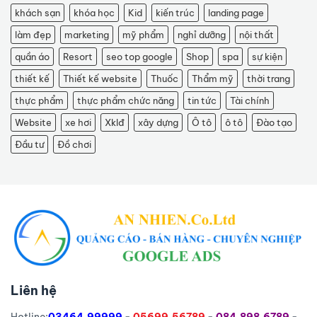
khách sạn
khóa học
Kid
kiến trúc
landing page
làm đẹp
marketing
mỹ phẩm
nghỉ dưỡng
nội thất
quần áo
Resort
seo top google
Shop
spa
sự kiện
thiết kế
Thiết kế website
Thuốc
Thẩm mỹ
thời trang
thực phẩm
thực phẩm chức năng
tin tức
Tài chính
Website
xe hơi
Xklđ
xây dựng
Ô tô
ô tô
Đào tạo
Đầu tư
Đồ chơi
Liên hệ
Hotline:
03464.99999
-
05699.56789
-
084.898.6789
-