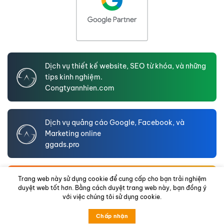
Dịch vụ thiết kế website, SEO từ khóa, và những
tips kinh nghiệm.
Congtyannhien.com
Dịch vụ quảng cáo Google, Facebook, và
Marketing online
ggads.pro
An Nhien LTD – Website hồ sơ năng lực doanh
Trang web này sử dụng cookie để cung cấp cho bạn trải nghiệm
duyệt web tốt hơn. Bằng cách duyệt trang web này, bạn đồng ý
nghiệp
với việc chúng tôi sử dụng cookie.
annhienltd.com
Chấp nhận