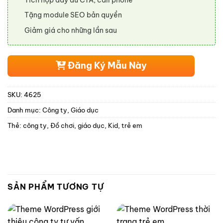
Tích hợp đầy đủ CTA, call phone
Tặng module SEO bản quyền
Giảm giá cho những lần sau
Đăng Ký Mẫu Này
SKU:
4625
Danh mục:
Công ty
,
Giáo dục
Thẻ:
công ty
,
Đồ chơi
,
giáo dục
,
Kid
,
trẻ em
SẢN PHẨM TƯƠNG TỰ