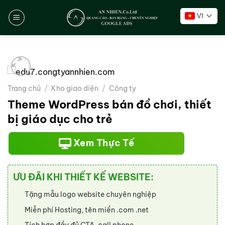
Chuyển
VI
đến
nội
dung
Trang chủ
/
Kho giao diện
/
Công ty
Theme WordPress bán đồ chơi, thiết
bị giáo dục cho trẻ
Xem Thực Tế
ƯU ĐÃI KHI THIẾT KẾ WEBSITE:
Tặng mẫu logo website chuyên nghiệp
Miễn phí Hosting, tên miền .com .net