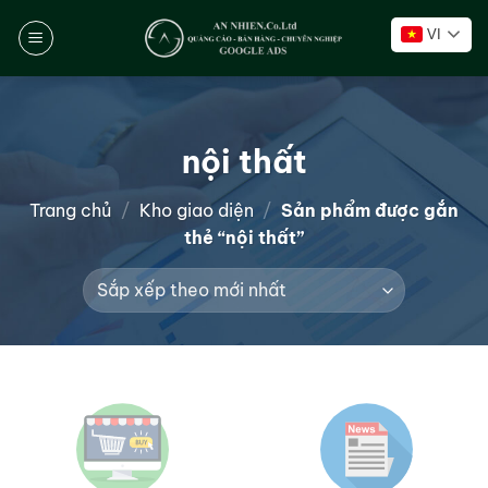
Chuyển
VI
đến
nội
dung
nội thất
Trang chủ
/
Kho giao diện
/
Sản phẩm được gắn
thẻ “nội thất”