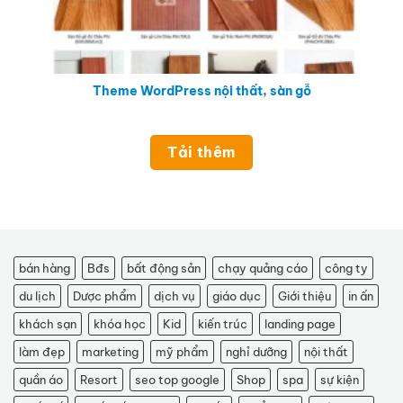
Theme WordPress nội thất, sàn gỗ
Tải thêm
bán hàng
Bđs
bất động sản
chạy quảng cáo
công ty
du lịch
Dược phẩm
dịch vụ
giáo dục
Giới thiệu
in ấn
khách sạn
khóa học
Kid
kiến trúc
landing page
làm đẹp
marketing
mỹ phẩm
nghỉ dưỡng
nội thất
quần áo
Resort
seo top google
Shop
spa
sự kiện