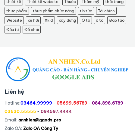
thiết kế
Thiết kế website
Thuốc
Thẩm mỹ
thời trang
thực phẩm
thực phẩm chức năng
tin tức
Tài chính
Website
xe hơi
Xklđ
xây dựng
Ô tô
ô tô
Đào tạo
Đầu tư
Đồ chơi
Liên hệ
Hotline:
03464.99999
-
05699.56789
-
084.898.6789
-
03630.55555
-
094597.4444
Email:
annhien@ggads.pro
Zalo OA:
Zalo OA Công Ty