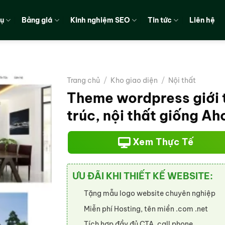
vụ
Bảng giá
Kinh nghiệm SEO
Tin tức
Liên hệ
Trang chủ
/
Kho giao diện
/
Nội thất
Theme wordpress giới t
trúc, nội thất giống A
Xem Thực Tế
ƯU ĐÃI KHI THIẾT KẾ WEBSITE:
Tặng mẫu logo website chuyên nghiệp
Miễn phí Hosting, tên miền .com .net
Tích hợp đầy đủ CTA, call phone