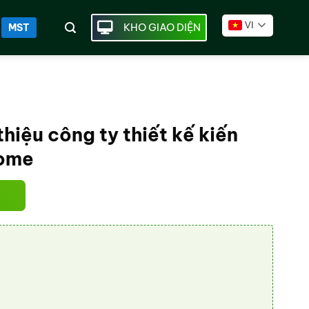
VI
KHO GIAO DIỆN
MST
hiệu công ty thiết kế kiến
home