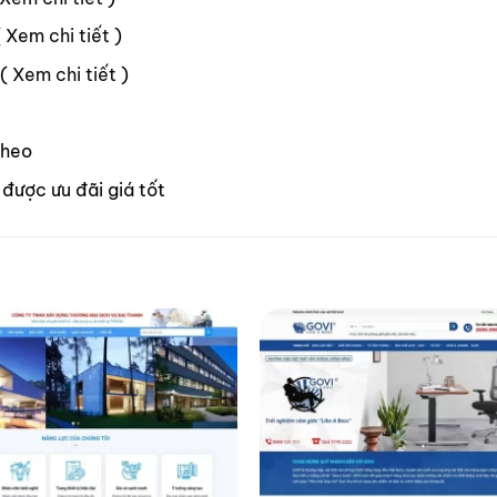
(
Xem chi tiết
)
 (
Xem chi tiết
)
theo
được ưu đãi giá tốt