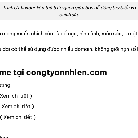
Trình Ux builder kéo thả trực quan giúp bạn dễ dàng tùy biến và
chỉnh sửa
bạn mong muốn chỉnh sửa từ bố cục, hình ảnh, màu sắc,… m
ài có thể sử dụng được nhiều domain, không giới hạn số lư
eme tại
congtyannhien.com
sting
Xem chi tiết
)
(
Xem chi tiết
)
 (
Xem chi tiết
)