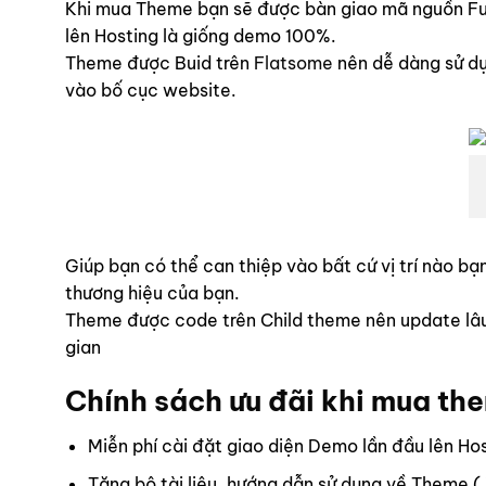
Khi mua Theme bạn sẽ được bàn giao mã nguồn Ful
lên Hosting là giống demo 100%.
Theme được Buid trên
Flatsome
nên dễ dàng sử dụ
vào bố cục website.
Giúp bạn có thể can thiệp vào bất cứ vị trí nào 
thương hiệu của bạn.
Theme được code trên Child theme nên update lâu d
gian
Chính sách ưu đãi khi mua th
Miễn phí cài đặt giao diện Demo lần đầu lên Ho
Tặng bộ tài liệu, hướng dẫn sử dụng về Theme (