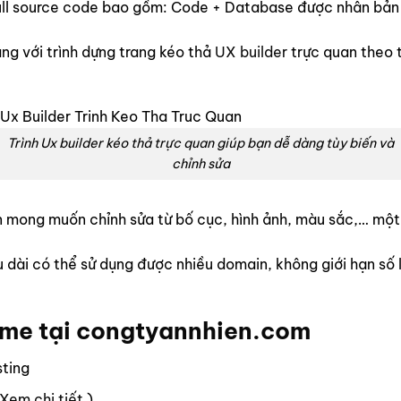
l source code bao gồm: Code + Database được nhân bản bằ
ng với trình dựng trang kéo thả
UX builder
trực quan theo 
Trình Ux builder kéo thả trực quan giúp bạn dễ dàng tùy biến và
chỉnh sửa
bạn mong muốn chỉnh sửa từ bố cục, hình ảnh, màu sắc,… m
ài có thể sử dụng được nhiều domain, không giới hạn số lư
eme tại
congtyannhien.com
sting
Xem chi tiết
)