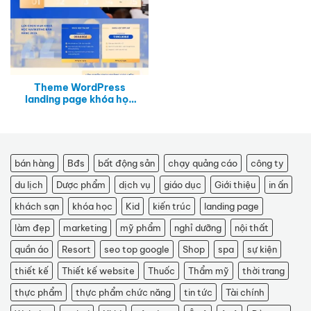
Theme WordPress
landing page khóa học
Marketing Online
bán hàng
Bđs
bất động sản
chạy quảng cáo
công ty
du lịch
Dược phẩm
dịch vụ
giáo dục
Giới thiệu
in ấn
khách sạn
khóa học
Kid
kiến trúc
landing page
làm đẹp
marketing
mỹ phẩm
nghỉ dưỡng
nội thất
quần áo
Resort
seo top google
Shop
spa
sự kiện
thiết kế
Thiết kế website
Thuốc
Thẩm mỹ
thời trang
thực phẩm
thực phẩm chức năng
tin tức
Tài chính