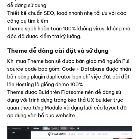
dễ dàng sử dụng
Thiết kế chuẩn SEO, load nhanh nhẹ tối ưu với các
công cụ tìm kiếm
Theme sạch hoàn toàn 100% không virus, không mã
độc đã được kiểm tra kỹ lưỡng.
Theme dễ dàng cài đặt và sử dụng
Khi mua Theme bạn sẽ được bàn giao mã nguồn Full
source code bao gồm: Code + Database được nhân
bản bằng plugin duplicator bạn chỉ việc đăt cài đặt
lên Hosting là giống demo 100%.
Theme được Buid trên
Flatsome
nên dễ dàng sử
dụng với trình dựng trang kéo thả
UX builder
trực
quan theo từng Module và dạng lưới của layout đã
áp dụng vào bố cục website.