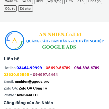
Website
xe hơi
Xklđ
xây dựng
Ô tô
ô tô
Đào tạo
Đầu tư
Đồ chơi
Liên hệ
Hotline:
03464.99999
-
05699.56789
-
084.898.6789
-
03630.55555
-
094597.4444
Email:
annhien@ggads.pro
Zalo OA:
Zalo OA Công Ty
Profile :
AnNhienLTD
Cộng đồng của An Nhiên