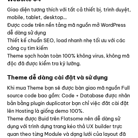
Giao diện tương thích với tất cả thiết bị, trình duyệt,
mobile, tablet, desktop…
Được code trên nền tảng mã nguồn mở WordPress
dễ dàng sử dụng
Thiết kế chuẩn SEO, load nhanh nhẹ tối ưu với các
công cụ tìm kiếm
Theme sạch hoàn toàn 100% không virus, không mã
độc đã được kiểm tra kỹ lưỡng.
Theme dễ dàng cài đặt và sử dụng
Khi mua Theme bạn sẽ được bàn giao mã nguồn Full
source code bao gồm: Code + Database được nhân
bản bằng plugin duplicator bạn chỉ việc đăt cài đặt
lên Hosting là giống demo 100%.
Theme được Buid trên
Flatsome
nên dễ dàng sử
dụng với trình dựng trang kéo thả
UX builder
trực
quan theo từng Module và dạng lưới của layout đã