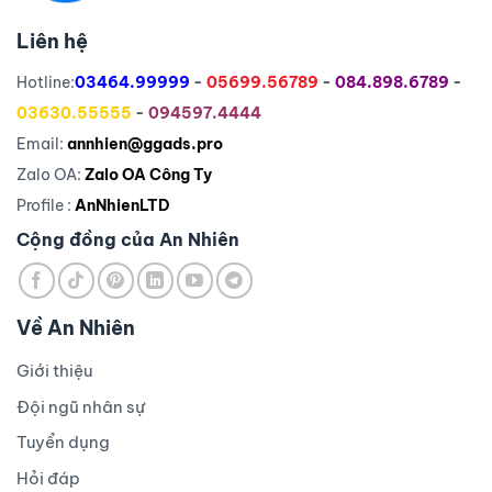
Liên hệ
Hotline:
03464.99999
-
05699.56789
-
084.898.6789
-
03630.55555
-
094597.4444
Email:
annhien@ggads.pro
Zalo OA:
Zalo OA Công Ty
Profile :
AnNhienLTD
Cộng đồng của An Nhiên
Về An Nhiên
Giới thiệu
Đội ngũ nhân sự
Tuyển dụng
Hỏi đáp