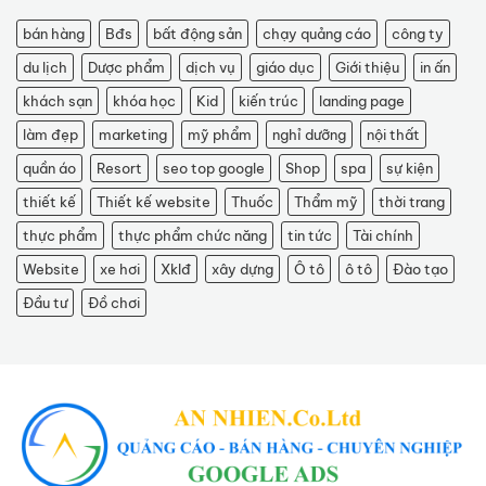
bán hàng
Bđs
bất động sản
chạy quảng cáo
công ty
du lịch
Dược phẩm
dịch vụ
giáo dục
Giới thiệu
in ấn
khách sạn
khóa học
Kid
kiến trúc
landing page
làm đẹp
marketing
mỹ phẩm
nghỉ dưỡng
nội thất
quần áo
Resort
seo top google
Shop
spa
sự kiện
thiết kế
Thiết kế website
Thuốc
Thẩm mỹ
thời trang
thực phẩm
thực phẩm chức năng
tin tức
Tài chính
Website
xe hơi
Xklđ
xây dựng
Ô tô
ô tô
Đào tạo
Đầu tư
Đồ chơi