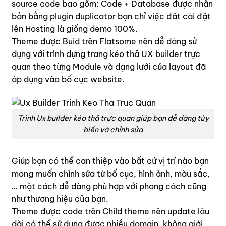
source code bao gồm: Code + Database được nhân
bản bằng plugin duplicator bạn chỉ việc đăt cài đặt
lên Hosting là giống demo 100%.
Theme được Buid trên
Flatsome
nên dễ dàng sử
dụng với trình dựng trang kéo thả
UX builder
trực
quan theo từng Module và dạng lưới của layout đã
áp dụng vào bố cục website.
Trình Ux builder kéo thả trực quan giúp bạn dễ dàng tùy
biến và chỉnh sửa
Giúp bạn có thể can thiệp vào bất cứ vị trí nào bạn
mong muốn chỉnh sửa từ bố cục, hình ảnh, màu sắc,
… một cách dễ dàng phù hợp với phong cách cũng
như thương hiệu của bạn.
Theme được code trên Child theme nên update lâu
dài có thể sử dụng được nhiều domain, không giới