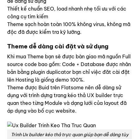
dễ dàng sử dụng
Thiết kế chuẩn SEO, load nhanh nhẹ tối ưu với các
công cụ tìm kiếm
Theme sạch hoàn toàn 100% không virus, không mã
độc đã được kiểm tra kỹ lưỡng.
Theme dễ dàng cài đặt và sử dụng
Khi mua Theme bạn sẽ được bàn giao mã nguồn Full
source code bao gồm: Code + Database được nhân
bản bằng plugin duplicator bạn chỉ việc đăt cài đặt
lên Hosting là giống demo 100%.
Theme được Buid trên
Flatsome
nên dễ dàng sử
dụng với trình dựng trang kéo thả
UX builder
trực
quan theo từng Module và dạng lưới của layout đã
áp dụng vào bố cục website.
Trình Ux builder kéo thả trực quan giúp bạn dễ dàng tùy