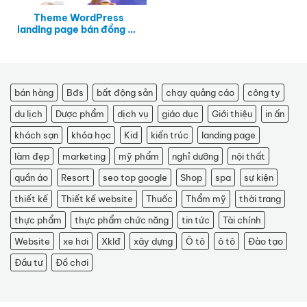
Theme WordPress
landing page bán đồng hồ
thông minh smartwatch
bán hàng
Bđs
bất động sản
chạy quảng cáo
công ty
du lịch
Dược phẩm
dịch vụ
giáo dục
Giới thiệu
in ấn
khách sạn
khóa học
Kid
kiến trúc
landing page
làm đẹp
marketing
mỹ phẩm
nghỉ dưỡng
nội thất
quần áo
Resort
seo top google
Shop
spa
sự kiện
thiết kế
Thiết kế website
Thuốc
Thẩm mỹ
thời trang
thực phẩm
thực phẩm chức năng
tin tức
Tài chính
Website
xe hơi
Xklđ
xây dựng
Ô tô
ô tô
Đào tạo
Đầu tư
Đồ chơi