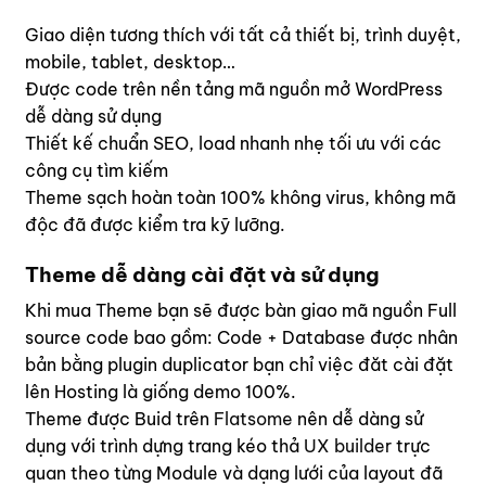
Giao diện tương thích với tất cả thiết bị, trình duyệt,
mobile, tablet, desktop…
Được code trên nền tảng mã nguồn mở WordPress
dễ dàng sử dụng
Thiết kế chuẩn SEO, load nhanh nhẹ tối ưu với các
công cụ tìm kiếm
Theme sạch hoàn toàn 100% không virus, không mã
độc đã được kiểm tra kỹ lưỡng.
Theme dễ dàng cài đặt và sử dụng
Khi mua Theme bạn sẽ được bàn giao mã nguồn Full
source code bao gồm: Code + Database được nhân
bản bằng plugin duplicator bạn chỉ việc đăt cài đặt
lên Hosting là giống demo 100%.
Theme được Buid trên
Flatsome
nên dễ dàng sử
dụng với trình dựng trang kéo thả
UX builder
trực
quan theo từng Module và dạng lưới của layout đã