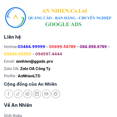
Liên hệ
Hotline:
03464.99999
-
05699.56789
-
084.898.6789
-
03630.55555
-
094597.4444
Email:
annhien@ggads.pro
Zalo OA:
Zalo OA Công Ty
Profile :
AnNhienLTD
Cộng đồng của An Nhiên
Về An Nhiên
Giới thiệu