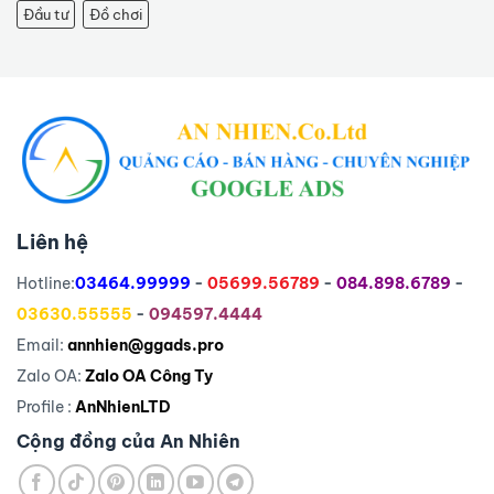
Đầu tư
Đồ chơi
Liên hệ
Hotline:
03464.99999
-
05699.56789
-
084.898.6789
-
03630.55555
-
094597.4444
Email:
annhien@ggads.pro
Zalo OA:
Zalo OA Công Ty
Profile :
AnNhienLTD
Cộng đồng của An Nhiên