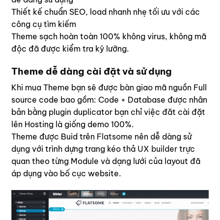
Thiết kế chuẩn SEO, load nhanh nhẹ tối ưu với các
công cụ tìm kiếm
Theme sạch hoàn toàn 100% không virus, không mã
độc đã được kiểm tra kỹ lưỡng.
Theme dễ dàng cài đặt và sử dụng
Khi mua Theme bạn sẽ được bàn giao mã nguồn Full
source code bao gồm: Code + Database được nhân
bản bằng plugin duplicator bạn chỉ việc đăt cài đặt
lên Hosting là giống demo 100%.
Theme được Buid trên
Flatsome
nên dễ dàng sử
dụng với trình dựng trang kéo thả
UX builder
trực
quan theo từng Module và dạng lưới của layout đã
áp dụng vào bố cục website.