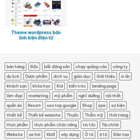
Theme wordpress bán
linh kiện điện tử
bán hàng
Bđs
bất động sản
chạy quảng cáo
công ty
du lịch
Dược phẩm
dịch vụ
giáo dục
Giới thiệu
in ấn
khách sạn
khóa học
Kid
kiến trúc
landing page
làm đẹp
marketing
mỹ phẩm
nghỉ dưỡng
nội thất
quần áo
Resort
seo top google
Shop
spa
sự kiện
thiết kế
Thiết kế website
Thuốc
Thẩm mỹ
thời trang
thực phẩm
thực phẩm chức năng
tin tức
Tài chính
Website
xe hơi
Xklđ
xây dựng
Ô tô
ô tô
Đào tạo