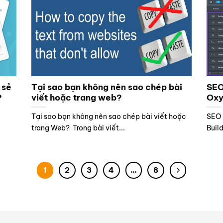
 sẻ
Tại sao bạn không nên sao chép bài
SEO
?
viết hoặc trang web?
Oxy
Tại sao bạn không nên sao chép bài viết hoặc
SEO 
trang Web? Trong bài viết...
Buil
1
2
3
4
…
8