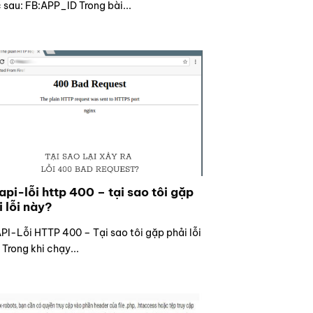
 sau: FB:APP_ID Trong bài...
api-lỗi http 400 – tại sao tôi gặp
i lỗi này?
API-Lỗi HTTP 400 – Tại sao tôi gặp phải lỗi
 Trong khi chạy...