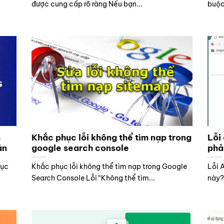
được cung cấp rõ ràng Nếu bạn...
buộc
n
Khắc phục lỗi không thể tìm nạp trong
Lỗi 
án
google search console
phả
mục
Khắc phục lỗi không thể tìm nạp trong Google
Lỗi 
Search Console Lỗi “Không thể tìm...
này?