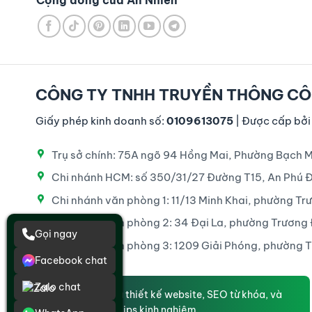
CÔNG TY TNHH TRUYỀN THÔNG CÔ
Giấy phép kinh doanh số:
0109613075
| Được cấp bởi
Trụ sở chính: 75A ngõ 94 Hồng Mai, Phường Bạch M
Chi nhánh HCM: số 350/31/27 Đường T15, An Phú 
Chi nhánh văn phòng 1: 11/13 Minh Khai, phường Tr
Chi nhánh văn phòng 2: 34 Đại La, phường Trương 
Gọi ngay
Chi nhánh văn phòng 3: 1209 Giải Phóng, phường Th
Facebook chat
Zalo chat
Dịch vụ thiết kế website, SEO từ khóa, và
những tips kinh nghiệm.