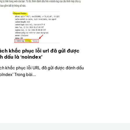
ách khắc phục lỗi url đã gửi được
h dấu là ‘noindex’
ch khắc phục lỗi URL đã gửi được đánh dấu
oIndex’ Trong bài...