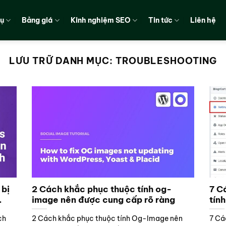
vụ
Bảng giá
Kinh nghiệm SEO
Tin tức
Liên hệ
LƯU TRỮ DANH MỤC:
TROUBLESHOOTING
bị
2 Cách khắc phục thuộc tính og-
7 C
image nên được cung cấp rõ ràng
tín
ch
2 Cách khắc phục thuộc tính Og-Image nên
7 Cá