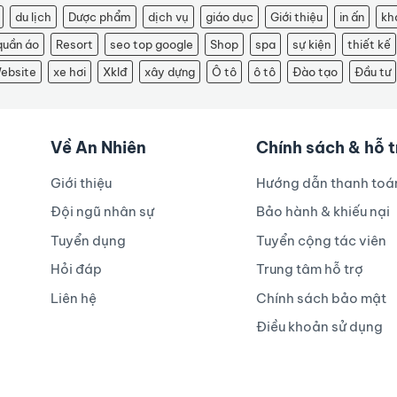
du lịch
Dược phẩm
dịch vụ
giáo dục
Giới thiệu
in ấn
kh
quần áo
Resort
seo top google
Shop
spa
sự kiện
thiết kế
ebsite
xe hơi
Xklđ
xây dựng
Ô tô
ô tô
Đào tạo
Đầu tư
Về An Nhiên
Chính sách & hỗ 
Giới thiệu
Hướng dẫn thanh toá
Đội ngũ nhân sự
Bảo hành & khiếu nại
Tuyển dụng
Tuyển cộng tác viên
Hỏi đáp
Trung tâm hỗ trợ
Liên hệ
Chính sách bảo mật
Điều khoản sử dụng