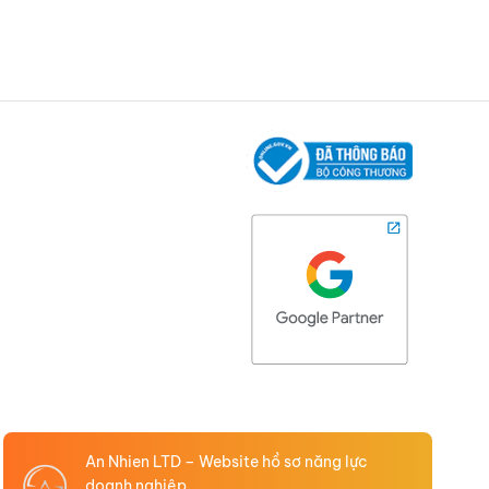
An Nhien LTD – Website hồ sơ năng lực
doanh nghiệp