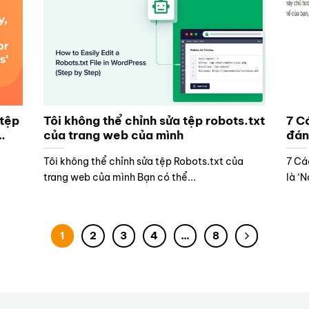
 tệp
Tôi không thể chỉnh sửa tệp robots.txt
7 C
của trang web của mình
đán
Tôi không thể chỉnh sửa tệp Robots.txt của
7 Cá
trang web của mình Bạn có thể...
là ‘N
1
2
3
4
…
8