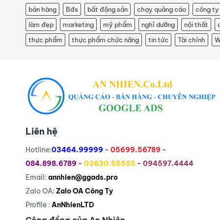
bán hàng
Bđs
bất động sản
chạy quảng cáo
công ty
làm đẹp
marketing
mỹ phẩm
nghỉ dưỡng
nội thất
thực phẩm
thực phẩm chức năng
tin tức
Tài chính
W
Liên hệ
Hotline:
03464.99999
-
05699.56789
-
084.898.6789
-
03630.55555
-
094597.4444
Email:
annhien@ggads.pro
Zalo OA:
Zalo OA Công Ty
Profile :
AnNhienLTD
Cộng đồng của An Nhiên