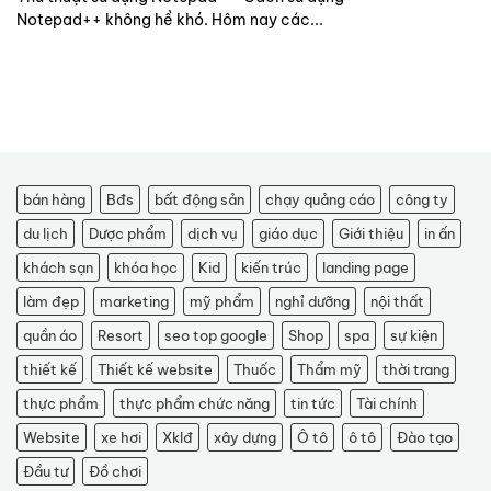
Notepad++ không hề khó. Hôm nay các...
bán hàng
Bđs
bất động sản
chạy quảng cáo
công ty
du lịch
Dược phẩm
dịch vụ
giáo dục
Giới thiệu
in ấn
khách sạn
khóa học
Kid
kiến trúc
landing page
làm đẹp
marketing
mỹ phẩm
nghỉ dưỡng
nội thất
quần áo
Resort
seo top google
Shop
spa
sự kiện
thiết kế
Thiết kế website
Thuốc
Thẩm mỹ
thời trang
thực phẩm
thực phẩm chức năng
tin tức
Tài chính
Website
xe hơi
Xklđ
xây dựng
Ô tô
ô tô
Đào tạo
Đầu tư
Đồ chơi