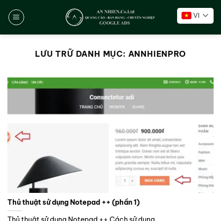
Chuyển
VI
đến
nội
dung
LƯU TRỮ DANH MỤC:
ANNHIENPRO
Thủ thuật sử dụng Notepad ++ (phần 1)
Thủ thuật sử dụng Notepad ++ Cách sử dụng