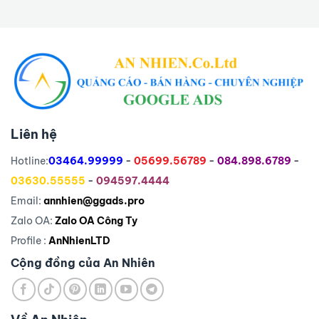
Liên hệ
Hotline:
03464.99999
-
05699.56789
-
084.898.6789
-
03630.55555
-
094597.4444
Email:
annhien@ggads.pro
Zalo OA:
Zalo OA Công Ty
Profile :
AnNhienLTD
Cộng đồng của An Nhiên