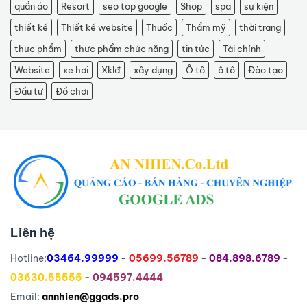
quần áo
Resort
seo top google
Shop
spa
sự kiện
thiết kế
Thiết kế website
Thuốc
Thẩm mỹ
thời trang
thực phẩm
thực phẩm chức năng
tin tức
Tài chính
Website
xe hơi
Xklđ
xây dựng
Ô tô
ô tô
Đào tạo
Đầu tư
Đồ chơi
Liên hệ
Hotline:
03464.99999
-
05699.56789
-
084.898.6789
-
03630.55555
-
094597.4444
Email:
annhien@ggads.pro