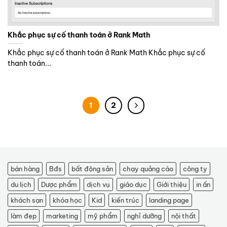
Khắc phục sự cố thanh toán ở Rank Math
Khắc phục sự cố thanh toán ở Rank Math Khắc phục sự cố
thanh toán...
1
2
bán hàng
Bđs
bất động sản
chạy quảng cáo
công ty
du lịch
Dược phẩm
dịch vụ
giáo dục
Giới thiệu
in ấn
khách sạn
khóa học
Kid
kiến trúc
landing page
làm đẹp
marketing
mỹ phẩm
nghỉ dưỡng
nội thất