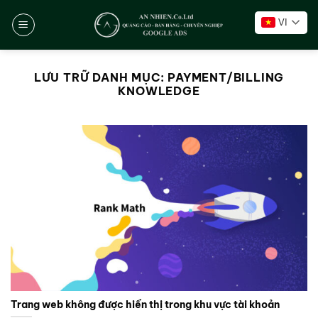
Chuyển
VI
đến
nội
dung
LƯU TRỮ DANH MỤC:
PAYMENT/BILLING
KNOWLEDGE
Trang web không được hiển thị trong khu vực tài khoản