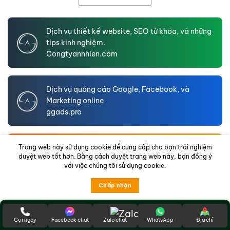
Dịch vụ thiết kế website, SEO từ khóa, và những
tips kinh nghiệm.
Congtyannhien.com
Dịch vụ quảng cáo Google, Facebook, và
Marketing online
ggads.pro
An Nhien LTD – Website hồ sơ năng lực doanh
Trang web này sử dụng cookie để cung cấp cho bạn trải nghiệm
duyệt web tốt hơn. Bằng cách duyệt trang web này, bạn đồng ý
nghiệp
với việc chúng tôi sử dụng cookie.
annhienltd.com
Chấp nhận
© 2021-2026
congtyannhien.com
. All rights reserved.
Gọi ngay
Facebook chat
Zalo chat
WhatsApp
Địa chỉ