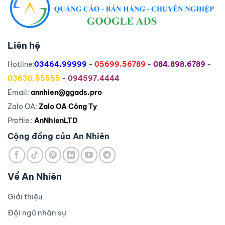
Liên hệ
Hotline:
03464.99999
-
05699.56789
-
084.898.6789
-
03630.55555
-
094597.4444
Email:
annhien@ggads.pro
Zalo OA:
Zalo OA Công Ty
Profile :
AnNhienLTD
Cộng đồng của An Nhiên
Về An Nhiên
Giới thiệu
Đội ngũ nhân sự