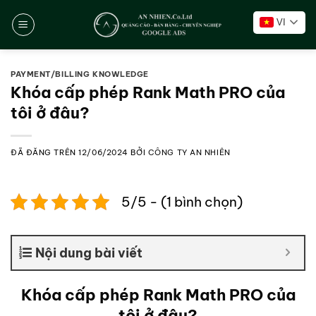
Chuyển
VI
đến
nội
dung
PAYMENT/BILLING KNOWLEDGE
Khóa cấp phép Rank Math PRO của
tôi ở đâu?
ĐÃ ĐĂNG TRÊN
12/06/2024
BỞI
CÔNG TY AN NHIÊN
5/5 - (1 bình chọn)
Nội dung bài viết
Khóa cấp phép Rank Math PRO của
tôi ở đâu?