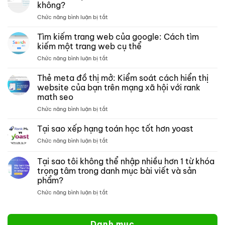
lưu
không?
trữ –
ở
Chức năng bình luận bị tắt
Xếp
Toán
hạng
xếp
Tìm kiếm trang web của google: Cách tìm
các
hạng
bài
kiếm một trang web cụ thể
có
kiểm
ở
Chức năng bình luận bị tắt
tương
tra
Tìm
thích
phân
kiếm
Thẻ meta đồ thị mở: Kiểm soát cách hiển thị
với
tích
trang
crocoblock
website của bạn trên mạng xã hội với rank
nội
web
không?
dung
math seo
của
môn
ở
Chức năng bình luận bị tắt
google:
toán
Thẻ
Cách
meta
tìm
Tại sao xếp hạng toán học tốt hơn yoast
đồ
kiếm
ở
Chức năng bình luận bị tắt
thị
một
Tại
mở:
trang
sao
Tại sao tôi không thể nhập nhiều hơn 1 từ khóa
Kiểm
web
xếp
soát
cụ
trọng tâm trong danh mục bài viết và sản
hạng
cách
thể
phẩm?
toán
hiển
học
ở
Chức năng bình luận bị tắt
thị
tốt
Tại
website
hơn
sao
của
yoast
tôi
bạn
Danh mục