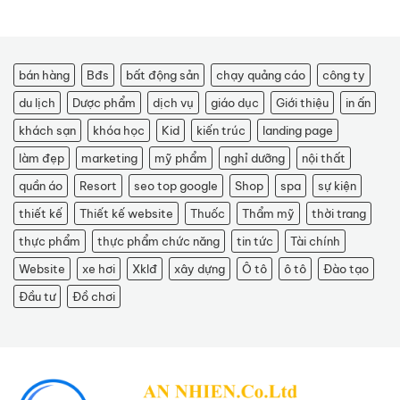
bán hàng
Bđs
bất động sản
chạy quảng cáo
công ty
du lịch
Dược phẩm
dịch vụ
giáo dục
Giới thiệu
in ấn
khách sạn
khóa học
Kid
kiến trúc
landing page
làm đẹp
marketing
mỹ phẩm
nghỉ dưỡng
nội thất
quần áo
Resort
seo top google
Shop
spa
sự kiện
thiết kế
Thiết kế website
Thuốc
Thẩm mỹ
thời trang
thực phẩm
thực phẩm chức năng
tin tức
Tài chính
Website
xe hơi
Xklđ
xây dựng
Ô tô
ô tô
Đào tạo
Đầu tư
Đồ chơi