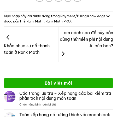
Mục nhập này đã được đăng trong
Payment/Billing Knowledge
và
được gắn thẻ
Rank Math
,
Rank Math PRO
.
Làm cách nào để hủy bản
dùng thử miễn phí nội dung
AI của bạn?
Khắc phục sự cố thanh
toán ở Rank Math
Bài viết mới
Các trang lưu trữ – Xếp hạng các bài kiểm tra
phân tích nội dung môn toán
ở
Chức năng bình luận bị tắt
Các
trang
Toán xếp hạng có tương thích với crocoblock