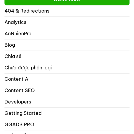
không
trên
thể
mạng
404 & Redirections
nhập
xã
nhiều
hội
hơn
Analytics
với
1
rank
từ
math
AnNhienPro
khóa
seo
trọng
Blog
tâm
trong
Chia sẻ
danh
mục
Chưa được phân loại
bài
viết
và
Content AI
sản
phẩm?
Content SEO
Developers
Getting Started
GGADS.PRO