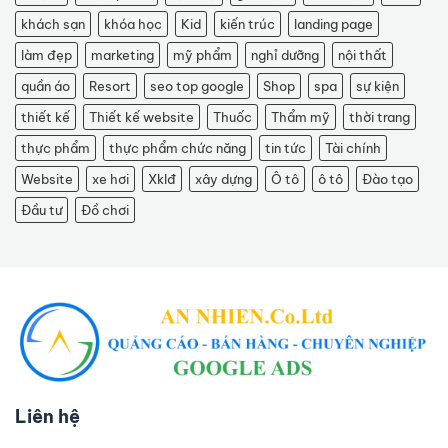
khách sạn
khóa học
Kid
kiến trúc
landing page
làm đẹp
marketing
mỹ phẩm
nghỉ dưỡng
nội thất
quần áo
Resort
seo top google
Shop
spa
sự kiện
thiết kế
Thiết kế website
Thuốc
Thẩm mỹ
thời trang
thực phẩm
thực phẩm chức năng
tin tức
Tài chính
Website
xe hơi
Xklđ
xây dựng
Ô tô
ô tô
Đào tạo
Đầu tư
Đồ chơi
Liên hệ