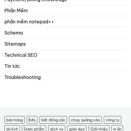
Phần Mềm
phần mềm notepad++
Schema
Sitemaps
Technical SEO
Tin tức
Troubleshooting
bán hàng
Bđs
bất động sản
chạy quảng cáo
công ty
du lịch
Dược phẩm
dịch vụ
giáo dục
Giới thiệu
in ấn