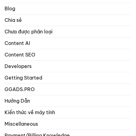
seo
trọng
Blog
tâm
trong
Chia sẻ
danh
mục
Chưa được phân loại
bài
viết
và
Content AI
sản
phẩm?
Content SEO
Developers
Getting Started
GGADS.PRO
Hướng Dẫn
Kiến thức về máy tính
Miscellaneous
Payment/Billing Knowledge