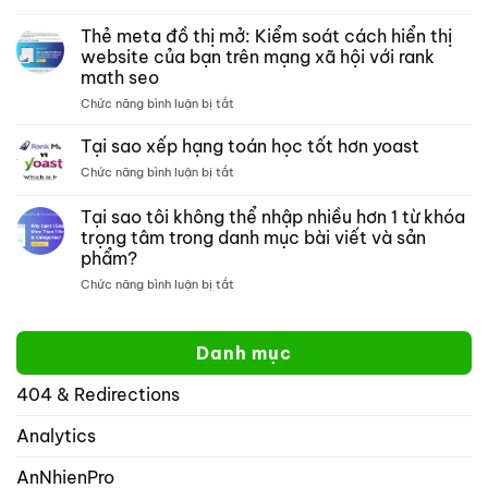
Tìm
thích
phân
kiếm
Thẻ meta đồ thị mở: Kiểm soát cách hiển thị
với
tích
trang
crocoblock
website của bạn trên mạng xã hội với rank
nội
web
không?
dung
math seo
của
môn
ở
Chức năng bình luận bị tắt
google:
toán
Thẻ
Cách
meta
tìm
Tại sao xếp hạng toán học tốt hơn yoast
đồ
kiếm
ở
Chức năng bình luận bị tắt
thị
một
Tại
mở:
trang
sao
Tại sao tôi không thể nhập nhiều hơn 1 từ khóa
Kiểm
web
xếp
soát
cụ
trọng tâm trong danh mục bài viết và sản
hạng
cách
thể
phẩm?
toán
hiển
học
ở
Chức năng bình luận bị tắt
thị
tốt
Tại
website
hơn
sao
của
yoast
tôi
bạn
Danh mục
không
trên
thể
mạng
404 & Redirections
nhập
xã
nhiều
hội
hơn
Analytics
với
1
rank
từ
math
AnNhienPro
khóa