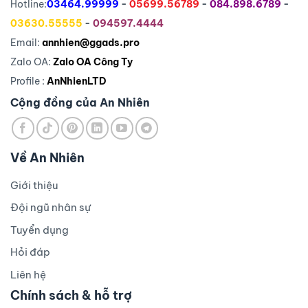
Hotline:
03464.99999
-
05699.56789
-
084.898.6789
-
03630.55555
-
094597.4444
Email:
annhien@ggads.pro
Zalo OA:
Zalo OA Công Ty
Profile :
AnNhienLTD
Cộng đồng của An Nhiên
Về An Nhiên
Giới thiệu
Đội ngũ nhân sự
Tuyển dụng
Hỏi đáp
Liên hệ
Chính sách & hỗ trợ