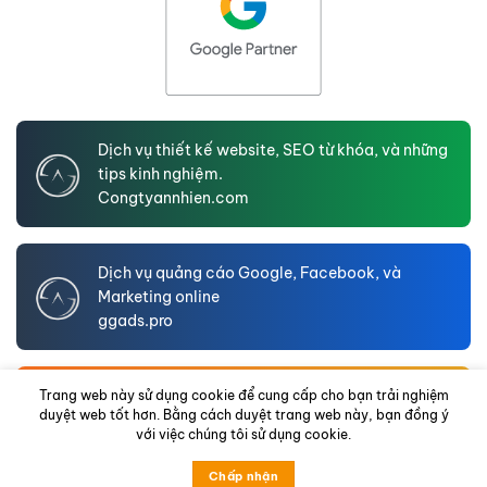
Dịch vụ thiết kế website, SEO từ khóa, và những
tips kinh nghiệm.
Congtyannhien.com
Dịch vụ quảng cáo Google, Facebook, và
Marketing online
ggads.pro
An Nhien LTD – Website hồ sơ năng lực doanh
Trang web này sử dụng cookie để cung cấp cho bạn trải nghiệm
duyệt web tốt hơn. Bằng cách duyệt trang web này, bạn đồng ý
nghiệp
với việc chúng tôi sử dụng cookie.
annhienltd.com
Chấp nhận