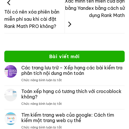
Xác minh tên miền của bạn
bằng Yandex bằng cách sử
Tôi có nên xóa phiên bản
dụng Rank Math
miễn phí sau khi cài đặt
Rank Math PRO không?
Bài viết mới
Các trang lưu trữ – Xếp hạng các bài kiểm tra
phân tích nội dung môn toán
ở
Chức năng bình luận bị tắt
Các
trang
Toán xếp hạng có tương thích với crocoblock
lưu
không?
trữ –
ở
Chức năng bình luận bị tắt
Xếp
Toán
hạng
xếp
Tìm kiếm trang web của google: Cách tìm
các
hạng
bài
kiếm một trang web cụ thể
có
kiểm
ở
Chức năng bình luận bị tắt
tương
tra