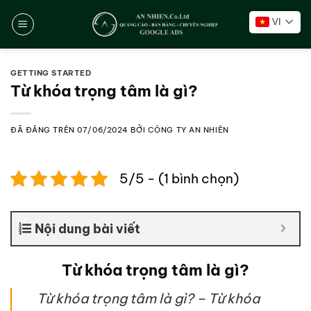
Chuyển
VI
đến
nội
dung
GETTING STARTED
Từ khóa trọng tâm là gì?
ĐÃ ĐĂNG TRÊN
07/06/2024
BỞI
CÔNG TY AN NHIÊN
5/5 - (1 bình chọn)
Nội dung bài viết
Từ khóa trọng tâm là gì?
Từ khóa trọng tâm là gì? – Từ khóa