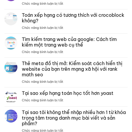
ở
Chức năng bình luận bị tắt
Các
trang
Toán xếp hạng có tương thích với crocoblock
lưu
không?
trữ –
ở
Chức năng bình luận bị tắt
Xếp
Toán
hạng
xếp
Tìm kiếm trang web của google: Cách tìm
các
hạng
bài
kiếm một trang web cụ thể
có
kiểm
ở
Chức năng bình luận bị tắt
tương
tra
Tìm
thích
phân
kiếm
Thẻ meta đồ thị mở: Kiểm soát cách hiển thị
với
tích
trang
crocoblock
website của bạn trên mạng xã hội với rank
nội
web
không?
dung
math seo
của
môn
ở
Chức năng bình luận bị tắt
google:
toán
Thẻ
Cách
meta
tìm
Tại sao xếp hạng toán học tốt hơn yoast
đồ
kiếm
ở
Chức năng bình luận bị tắt
thị
một
Tại
mở:
trang
sao
Tại sao tôi không thể nhập nhiều hơn 1 từ khóa
Kiểm
web
xếp
soát
cụ
trọng tâm trong danh mục bài viết và sản
hạng
cách
thể
phẩm?
toán
hiển
học
ở
Chức năng bình luận bị tắt
thị