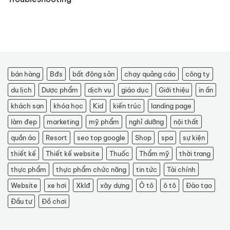
bán hàng
Bđs
bất động sản
chạy quảng cáo
công ty
du lịch
Dược phẩm
dịch vụ
giáo dục
Giới thiệu
in ấn
khách sạn
khóa học
Kid
kiến trúc
landing page
làm đẹp
marketing
mỹ phẩm
nghỉ dưỡng
nội thất
quần áo
Resort
seo top google
Shop
spa
sự kiện
thiết kế
Thiết kế website
Thuốc
Thẩm mỹ
thời trang
thực phẩm
thực phẩm chức năng
tin tức
Tài chính
Website
xe hơi
Xklđ
xây dựng
Ô tô
ô tô
Đào tạo
Đầu tư
Đồ chơi