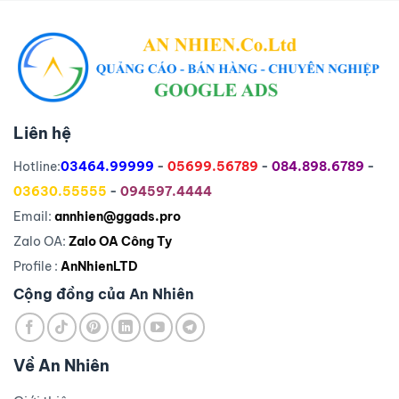
Liên hệ
Hotline:
03464.99999
-
05699.56789
-
084.898.6789
-
03630.55555
-
094597.4444
Email:
annhien@ggads.pro
Zalo OA:
Zalo OA Công Ty
Profile :
AnNhienLTD
Cộng đồng của An Nhiên
Về An Nhiên