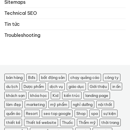
Sitemaps
Technical SEO
Tin tức
Troubleshooting
bán hàng
Bđs
bất động sản
chạy quảng cáo
công ty
du lịch
Dược phẩm
dịch vụ
giáo dục
Giới thiệu
in ấn
khách sạn
khóa học
Kid
kiến trúc
landing page
làm đẹp
marketing
mỹ phẩm
nghỉ dưỡng
nội thất
quần áo
Resort
seo top google
Shop
spa
sự kiện
thiết kế
Thiết kế website
Thuốc
Thẩm mỹ
thời trang