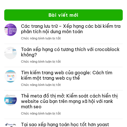
Bài viết mới
Các trang lưu trữ – Xếp hạng các bài kiểm tra
phân tích nội dung môn toán
ở
Chức năng bình luận bị tắt
Các
trang
Toán xếp hạng có tương thích với crocoblock
lưu
không?
trữ –
ở
Chức năng bình luận bị tắt
Xếp
Toán
hạng
xếp
Tìm kiếm trang web của google: Cách tìm
các
hạng
bài
kiếm một trang web cụ thể
có
kiểm
ở
Chức năng bình luận bị tắt
tương
tra
Tìm
thích
phân
kiếm
Thẻ meta đồ thị mở: Kiểm soát cách hiển thị
với
tích
trang
crocoblock
website của bạn trên mạng xã hội với rank
nội
web
không?
dung
math seo
của
môn
ở
Chức năng bình luận bị tắt
google:
toán
Thẻ
Cách
meta
tìm
Tại sao xếp hạng toán học tốt hơn yoast