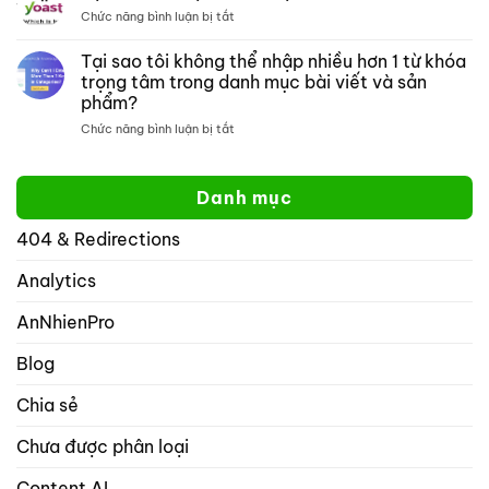
đồ
kiếm
ở
Chức năng bình luận bị tắt
thị
một
Tại
mở:
trang
sao
Tại sao tôi không thể nhập nhiều hơn 1 từ khóa
Kiểm
web
xếp
soát
cụ
trọng tâm trong danh mục bài viết và sản
hạng
cách
thể
phẩm?
toán
hiển
học
ở
Chức năng bình luận bị tắt
thị
tốt
Tại
website
hơn
sao
của
yoast
tôi
bạn
Danh mục
không
trên
thể
mạng
404 & Redirections
nhập
xã
nhiều
hội
hơn
Analytics
với
1
rank
từ
math
AnNhienPro
khóa
seo
trọng
Blog
tâm
trong
Chia sẻ
danh
mục
Chưa được phân loại
bài
viết
và
Content AI