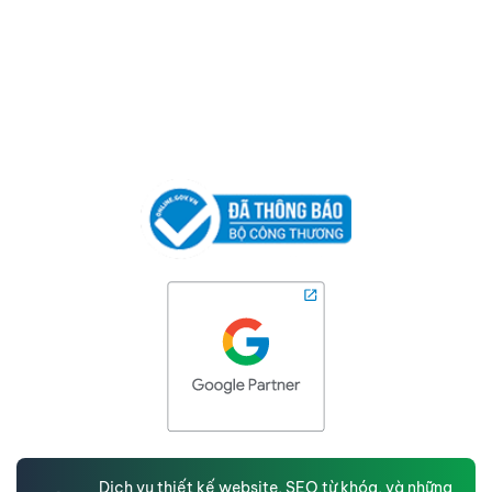
Dịch vụ thiết kế website, SEO từ khóa, và những