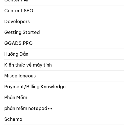
sản
phẩm?
Content SEO
Developers
Getting Started
GGADS.PRO
Hướng Dẫn
Kiến thức về máy tính
Miscellaneous
Payment/Billing Knowledge
Phần Mềm
phần mềm notepad++
Schema