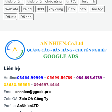
thực phẩm
thực phẩm chức năng
tin tức
Tài chính
Website
xe hơi
Xklđ
xây dựng
Ô tô
ô tô
Đào tạo
Đầu tư
Đồ chơi
Liên hệ
Hotline:
03464.99999
-
05699.56789
-
084.898.6789
-
03630.55555
-
094597.4444
Email:
annhien@ggads.pro
Zalo OA:
Zalo OA Công Ty
Profile :
AnNhienLTD