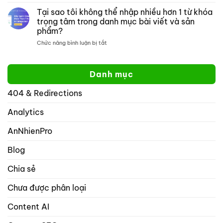
mở:
trang
sao
Tại sao tôi không thể nhập nhiều hơn 1 từ khóa
Kiểm
web
xếp
soát
cụ
trọng tâm trong danh mục bài viết và sản
hạng
cách
thể
phẩm?
toán
hiển
học
ở
Chức năng bình luận bị tắt
thị
tốt
Tại
website
hơn
sao
của
yoast
tôi
bạn
Danh mục
không
trên
thể
mạng
404 & Redirections
nhập
xã
nhiều
hội
hơn
Analytics
với
1
rank
từ
math
AnNhienPro
khóa
seo
trọng
Blog
tâm
trong
Chia sẻ
danh
mục
Chưa được phân loại
bài
viết
và
Content AI
sản
phẩm?