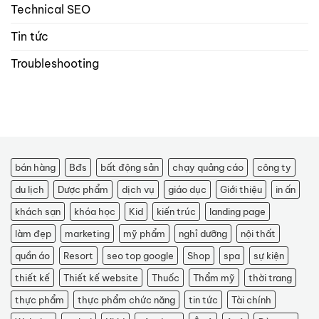
Technical SEO
Tin tức
Troubleshooting
bán hàng
Bđs
bất động sản
chạy quảng cáo
công ty
du lịch
Dược phẩm
dịch vụ
giáo dục
Giới thiệu
in ấn
khách sạn
khóa học
Kid
kiến trúc
landing page
làm đẹp
marketing
mỹ phẩm
nghỉ dưỡng
nội thất
quần áo
Resort
seo top google
Shop
spa
sự kiện
thiết kế
Thiết kế website
Thuốc
Thẩm mỹ
thời trang
thực phẩm
thực phẩm chức năng
tin tức
Tài chính