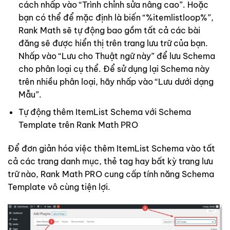
cách nhấp vào “Trình chỉnh sửa nâng cao”. Hoặc
bạn có thể để mặc định là biến “%itemlistloop%”,
Rank Math sẽ tự động bao gồm tất cả các bài
đăng sẽ được hiển thị trên trang lưu trữ của bạn.
Nhấp vào “Lưu cho Thuật ngữ này” để lưu Schema
cho phân loại cụ thể. Để sử dụng lại Schema này
trên nhiều phân loại, hãy nhấp vào “Lưu dưới dạng
Mẫu”.
Tự động thêm ItemList Schema với Schema
Template trên Rank Math PRO
Để đơn giản hóa việc thêm ItemList Schema vào tất
cả các trang danh mục, thẻ tag hay bất kỳ trang lưu
trữ nào, Rank Math PRO cung cấp tính năng Schema
Template vô cùng tiện lợi.