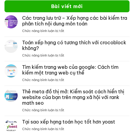
Bài viết mới
Các trang lưu trữ – Xếp hạng các bài kiểm tra
phân tích nội dung môn toán
ở
Chức năng bình luận bị tắt
Các
trang
Toán xếp hạng có tương thích với crocoblock
lưu
không?
trữ –
ở
Chức năng bình luận bị tắt
Xếp
Toán
hạng
xếp
Tìm kiếm trang web của google: Cách tìm
các
hạng
bài
kiếm một trang web cụ thể
có
kiểm
ở
Chức năng bình luận bị tắt
tương
tra
Tìm
thích
phân
kiếm
Thẻ meta đồ thị mở: Kiểm soát cách hiển thị
với
tích
trang
crocoblock
website của bạn trên mạng xã hội với rank
nội
web
không?
dung
math seo
của
môn
ở
Chức năng bình luận bị tắt
google:
toán
Thẻ
Cách
meta
tìm
Tại sao xếp hạng toán học tốt hơn yoast
đồ
kiếm
ở
Chức năng bình luận bị tắt
thị
một
Tại