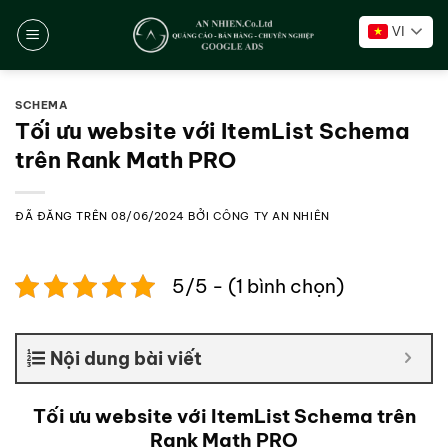
Chuyển
VI
đến
nội
dung
SCHEMA
Tối ưu website với ItemList Schema
trên Rank Math PRO
ĐÃ ĐĂNG TRÊN
08/06/2024
BỞI
CÔNG TY AN NHIÊN
5/5 - (1 bình chọn)
Nội dung bài viết
Tối ưu website với ItemList Schema trên
Rank Math PRO