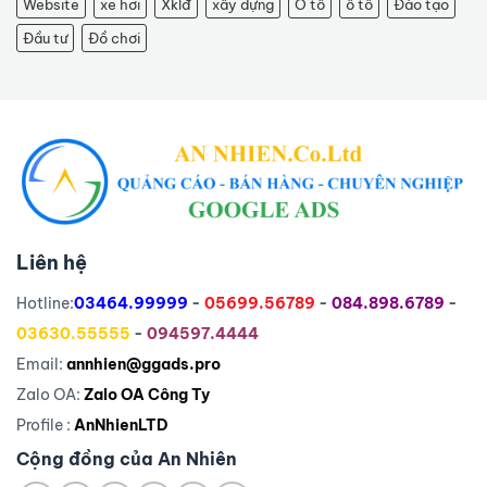
Website
xe hơi
Xklđ
xây dựng
Ô tô
ô tô
Đào tạo
Đầu tư
Đồ chơi
Liên hệ
Hotline:
03464.99999
-
05699.56789
-
084.898.6789
-
03630.55555
-
094597.4444
Email:
annhien@ggads.pro
Zalo OA:
Zalo OA Công Ty
Profile :
AnNhienLTD
Cộng đồng của An Nhiên