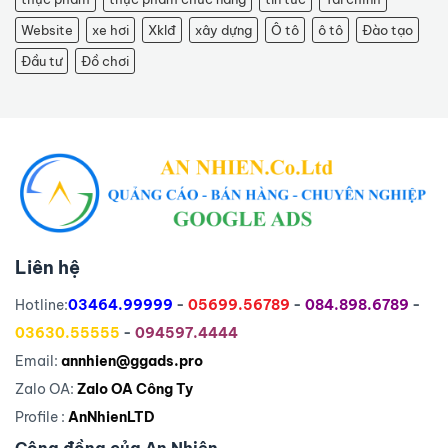
Website
xe hơi
Xklđ
xây dựng
Ô tô
ô tô
Đào tạo
Đầu tư
Đồ chơi
Liên hệ
Hotline:
03464.99999
-
05699.56789
-
084.898.6789
-
03630.55555
-
094597.4444
Email:
annhien@ggads.pro
Zalo OA:
Zalo OA Công Ty
Profile :
AnNhienLTD