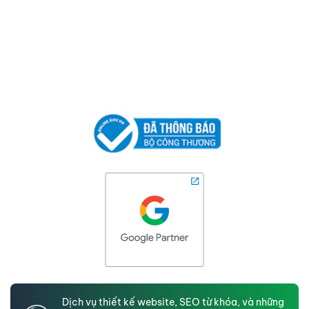
Dịch vụ thiết kế website, SEO từ khóa, và những