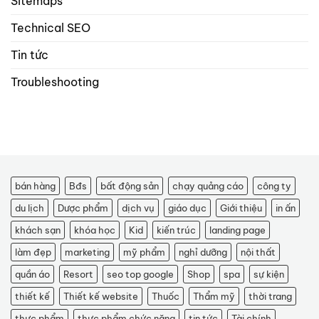
Sitemaps
Technical SEO
Tin tức
Troubleshooting
bán hàng
Bđs
bất động sản
chạy quảng cáo
công ty
du lịch
Dược phẩm
dịch vụ
giáo dục
Giới thiệu
in ấn
khách sạn
khóa học
Kid
kiến trúc
landing page
làm đẹp
marketing
mỹ phẩm
nghỉ dưỡng
nội thất
quần áo
Resort
seo top google
Shop
spa
sự kiện
thiết kế
Thiết kế website
Thuốc
Thẩm mỹ
thời trang
thực phẩm
thực phẩm chức năng
tin tức
Tài chính