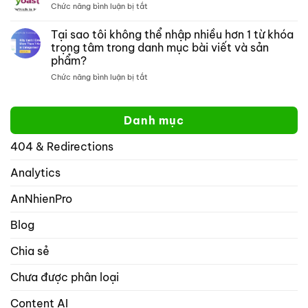
ở
Chức năng bình luận bị tắt
thị
một
Tại
mở:
trang
sao
Tại sao tôi không thể nhập nhiều hơn 1 từ khóa
Kiểm
web
xếp
soát
cụ
trọng tâm trong danh mục bài viết và sản
hạng
cách
thể
phẩm?
toán
hiển
học
ở
Chức năng bình luận bị tắt
thị
tốt
Tại
website
hơn
sao
của
yoast
tôi
bạn
Danh mục
không
trên
thể
mạng
404 & Redirections
nhập
xã
nhiều
hội
hơn
Analytics
với
1
rank
từ
math
AnNhienPro
khóa
seo
trọng
Blog
tâm
trong
Chia sẻ
danh
mục
Chưa được phân loại
bài
viết
và
Content AI