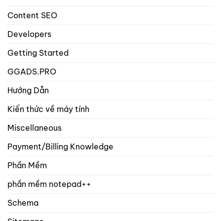
sản
phẩm?
Content SEO
Developers
Getting Started
GGADS.PRO
Hướng Dẫn
Kiến thức về máy tính
Miscellaneous
Payment/Billing Knowledge
Phần Mềm
phần mềm notepad++
Schema