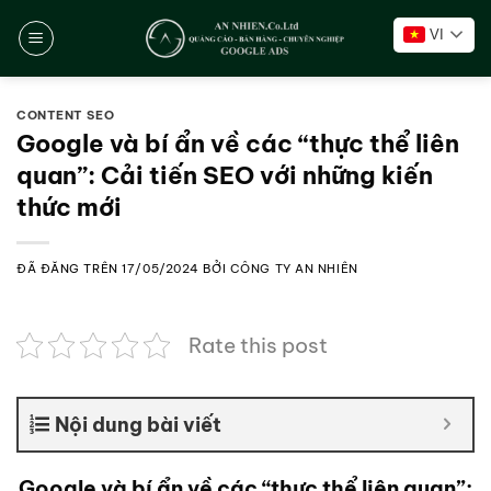
Chuyển
VI
đến
nội
dung
CONTENT SEO
Google và bí ẩn về các “thực thể liên
quan”: Cải tiến SEO với những kiến
thức mới
ĐÃ ĐĂNG TRÊN
17/05/2024
BỞI
CÔNG TY AN NHIÊN
Rate this post
Nội dung bài viết
Google và bí ẩn về các “thực thể liên quan”: