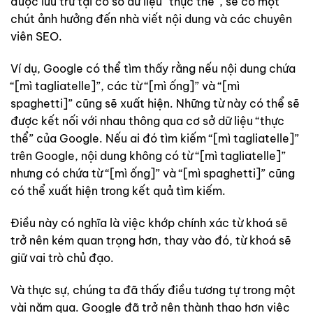
được lưu trữ tại cơ sở dữ liệu “thực thể”, sẽ có một
chút ảnh hưởng đến nhà viết nội dung và các chuyên
viên SEO.
Ví dụ, Google có thể tìm thấy rằng nếu nội dung chứa
“[mì tagliatelle]”, các từ “[mì ống]” và “[mì
spaghetti]” cũng sẽ xuất hiện. Những từ này có thể sẽ
được kết nối với nhau thông qua cơ sở dữ liệu “thực
thể” của Google. Nếu ai đó tìm kiếm “[mì tagliatelle]”
trên Google, nội dung không có từ “[mì tagliatelle]”
nhưng có chứa từ “[mì ống]” và “[mì spaghetti]” cũng
có thể xuất hiện trong kết quả tìm kiếm.
Điều này có nghĩa là việc khớp chính xác từ khoá sẽ
trở nên kém quan trọng hơn, thay vào đó, từ khoá sẽ
giữ vai trò chủ đạo.
Và thực sự, chúng ta đã thấy điều tương tự trong một
vài năm qua. Google đã trở nên thành thạo hơn việc