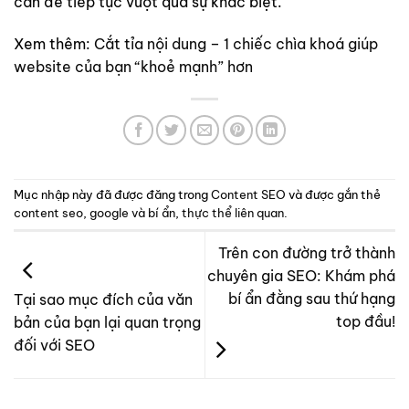
cần để tiếp tục vượt qua sự khác biệt.
Xem thêm:
Cắt tỉa nội dung – 1 chiếc chìa khoá giúp
website của bạn “khoẻ mạnh” hơn
Mục nhập này đã được đăng trong
Content SEO
và được gắn thẻ
content seo
,
google và bí ẩn
,
thực thể liên quan
.
Trên con đường trở thành
chuyên gia SEO: Khám phá
bí ẩn đằng sau thứ hạng
Tại sao mục đích của văn
top đầu!
bản của bạn lại quan trọng
đối với SEO