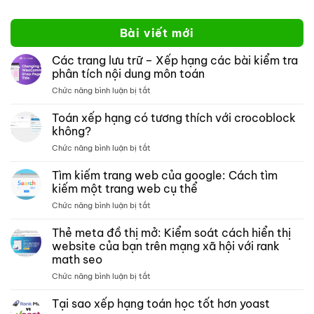
Bài viết mới
Các trang lưu trữ – Xếp hạng các bài kiểm tra
phân tích nội dung môn toán
ở
Chức năng bình luận bị tắt
Các
trang
Toán xếp hạng có tương thích với crocoblock
lưu
không?
trữ –
ở
Chức năng bình luận bị tắt
Xếp
Toán
hạng
xếp
Tìm kiếm trang web của google: Cách tìm
các
hạng
bài
kiếm một trang web cụ thể
có
kiểm
ở
Chức năng bình luận bị tắt
tương
tra
Tìm
thích
phân
kiếm
Thẻ meta đồ thị mở: Kiểm soát cách hiển thị
với
tích
trang
crocoblock
website của bạn trên mạng xã hội với rank
nội
web
không?
dung
math seo
của
môn
ở
Chức năng bình luận bị tắt
google:
toán
Thẻ
Cách
meta
tìm
Tại sao xếp hạng toán học tốt hơn yoast
đồ
kiếm