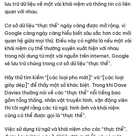
lưu trữ dữ liệu về một vài khái niệm và thông tin có liên
quan với nhau.
Cơ sở dữ liệu “thực thể” ngày càng được mở rộng, vì
Google càng ngày càng hiểu biết sâu sắc hơn các mối
quan hệ giữa mọi thứ. Điều này có nghĩa là nếu một vài
khái niệm cụ thể thường xuyên xuất hiện với nhau
trong nội dung từ một vài nguồn trên internet, Google
sẽ lưu trữ chúng trong cơ sở dữ liệu “thực thể”.
Hãy thử tìm kiếm “[các loại pho mát]” và “[các loại
giày dép]” để thấy một số khác biệt. Trong khi Dave
Davies thường nói về các “thực thể” nổi tiếng bao
gồm tổng thống, nhân vật truyền hình, vận động viên
thì tôi nghĩ rằng các từ ngữ, hình ảnh và khái niệm
cũng có thể được gọi là “thực thể”.
Việc sử dụng từ ngữ và khái niệm cho các “thực thể”,