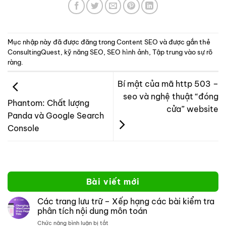
Mục nhập này đã được đăng trong
Content SEO
và được gắn thẻ
ConsultingQuest
,
kỹ năng SEO
,
SEO hình ảnh
,
Tập trung vào sự rõ
ràng
.
Bí mật của mã http 503 –
seo và nghệ thuật “đóng
Phantom: Chất lượng
cửa” website
Panda và Google Search
Console
Bài viết mới
Các trang lưu trữ – Xếp hạng các bài kiểm tra
phân tích nội dung môn toán
ở
Chức năng bình luận bị tắt