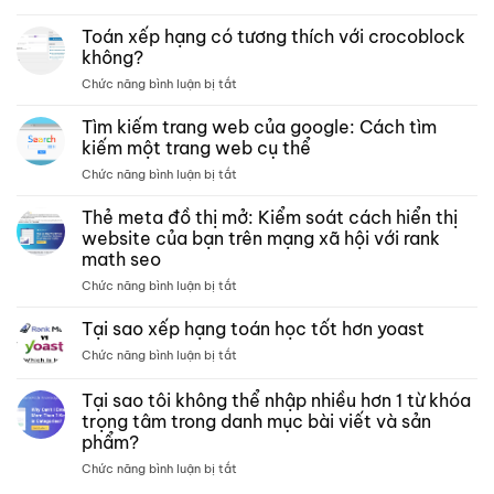
Các
trang
Toán xếp hạng có tương thích với crocoblock
lưu
không?
trữ –
ở
Chức năng bình luận bị tắt
Xếp
Toán
hạng
xếp
Tìm kiếm trang web của google: Cách tìm
các
hạng
bài
kiếm một trang web cụ thể
có
kiểm
ở
Chức năng bình luận bị tắt
tương
tra
Tìm
thích
phân
kiếm
Thẻ meta đồ thị mở: Kiểm soát cách hiển thị
với
tích
trang
crocoblock
website của bạn trên mạng xã hội với rank
nội
web
không?
dung
math seo
của
môn
ở
Chức năng bình luận bị tắt
google:
toán
Thẻ
Cách
meta
tìm
Tại sao xếp hạng toán học tốt hơn yoast
đồ
kiếm
ở
Chức năng bình luận bị tắt
thị
một
Tại
mở:
trang
sao
Tại sao tôi không thể nhập nhiều hơn 1 từ khóa
Kiểm
web
xếp
soát
cụ
trọng tâm trong danh mục bài viết và sản
hạng
cách
thể
phẩm?
toán
hiển
học
ở
Chức năng bình luận bị tắt
thị
tốt
Tại
website