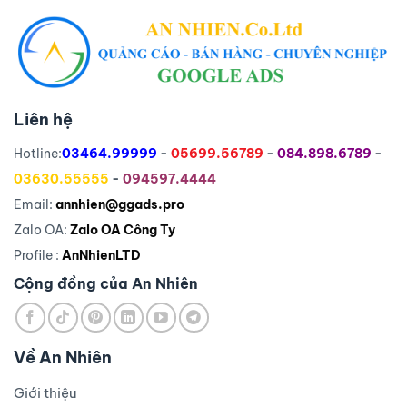
Liên hệ
Hotline:
03464.99999
-
05699.56789
-
084.898.6789
-
03630.55555
-
094597.4444
Email:
annhien@ggads.pro
Zalo OA:
Zalo OA Công Ty
Profile :
AnNhienLTD
Cộng đồng của An Nhiên
Về An Nhiên
Giới thiệu