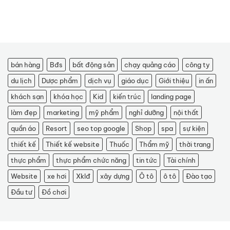
bán hàng
Bđs
bất động sản
chạy quảng cáo
công ty
du lịch
Dược phẩm
dịch vụ
giáo dục
Giới thiệu
in ấn
khách sạn
khóa học
Kid
kiến trúc
landing page
làm đẹp
marketing
mỹ phẩm
nghỉ dưỡng
nội thất
quần áo
Resort
seo top google
Shop
spa
sự kiện
thiết kế
Thiết kế website
Thuốc
Thẩm mỹ
thời trang
thực phẩm
thực phẩm chức năng
tin tức
Tài chính
Website
xe hơi
Xklđ
xây dựng
Ô tô
ô tô
Đào tạo
Đầu tư
Đồ chơi