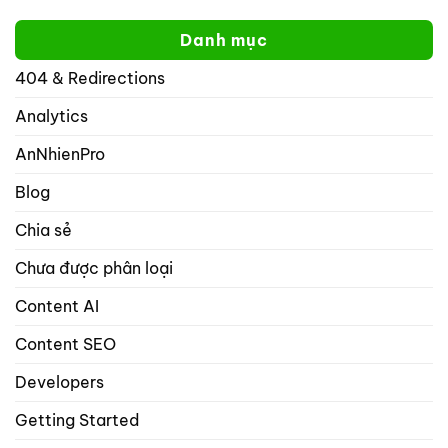
hơn
sao
của
yoast
tôi
bạn
Danh mục
không
trên
thể
mạng
404 & Redirections
nhập
xã
nhiều
hội
hơn
Analytics
với
1
rank
từ
math
AnNhienPro
khóa
seo
trọng
Blog
tâm
trong
Chia sẻ
danh
mục
Chưa được phân loại
bài
viết
và
Content AI
sản
phẩm?
Content SEO
Developers
Getting Started