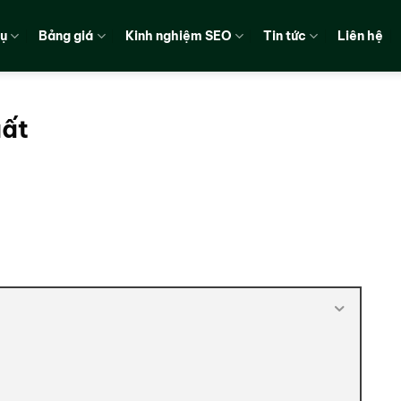
vụ
Bảng giá
Kinh nghiệm SEO
Tin tức
Liên hệ
uất