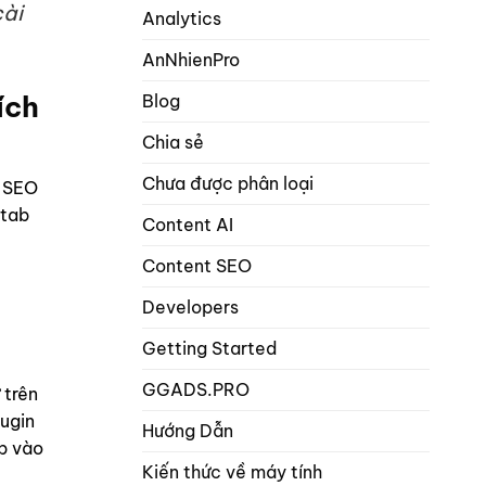
cài
hơn
Analytics
math
1
seo
từ
AnNhienPro
khóa
trọng
ích
Blog
tâm
trong
Chia sẻ
danh
mục
Chưa được phân loại
bài
g SEO
viết
 tab
và
Content AI
sản
phẩm?
Content SEO
Developers
Getting Started
GGADS.PRO
 trên
lugin
Hướng Dẫn
ập vào
Kiến thức về máy tính