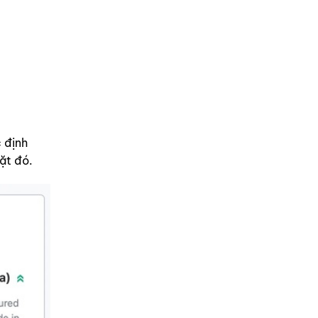
c định
ặt đó.