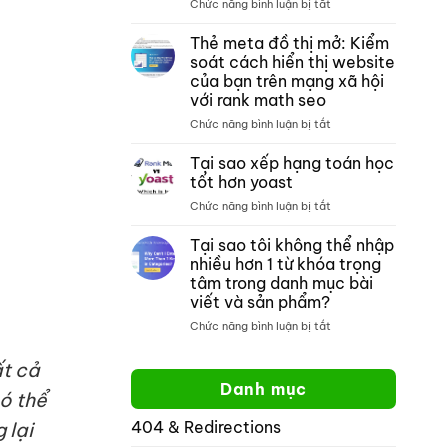
ở
Chức năng bình luận bị tắt
thích
tích
Tìm
với
nội
kiếm
crocoblock
dung
Thẻ meta đồ thị mở: Kiểm
trang
không?
môn
soát cách hiển thị website
web
toán
của bạn trên mạng xã hội
của
với rank math seo
google:
Cách
ở
Chức năng bình luận bị tắt
tìm
Thẻ
kiếm
meta
Tại sao xếp hạng toán học
một
đồ
tốt hơn yoast
trang
thị
ở
Chức năng bình luận bị tắt
web
mở:
Tại
cụ
Kiểm
sao
thể
Tại sao tôi không thể nhập
soát
xếp
cách
nhiều hơn 1 từ khóa trọng
hạng
hiển
tâm trong danh mục bài
toán
thị
viết và sản phẩm?
học
website
tốt
ở
Chức năng bình luận bị tắt
của
hơn
Tại
bạn
yoast
sao
trên
ất cả
tôi
mạng
Danh mục
không
xã
ó thể
thể
hội
404 & Redirections
 lại
nhập
với
nhiều
rank