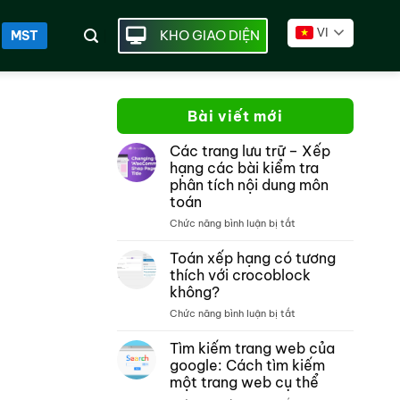
VI
KHO GIAO DIỆN
MST
Bài viết mới
Các trang lưu trữ – Xếp
hạng các bài kiểm tra
phân tích nội dung môn
toán
ở
Chức năng bình luận bị tắt
Các
trang
Toán xếp hạng có tương
lưu
thích với crocoblock
trữ –
không?
Xếp
ở
Chức năng bình luận bị tắt
hạng
Toán
các
xếp
bài
Tìm kiếm trang web của
hạng
kiểm
google: Cách tìm kiếm
có
tra
một trang web cụ thể
tương
phân