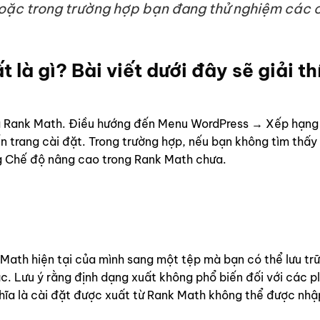
oặc trong trường hợp bạn đang thử nghiệm các 
là gì? Bài viết dưới đây sẽ giải th
a Rank Math. Điều hướng đến Menu WordPress → Xếp hạn
trang cài đặt. Trong trường hợp, nếu bạn không tìm thấy
g Chế độ nâng cao trong Rank Math chưa.
ath hiện tại của mình sang một tệp mà bạn có thể lưu trữ
c. Lưu ý rằng định dạng xuất không phổ biến đối với các p
hĩa là cài đặt được xuất từ ​​Rank Math không thể được nh