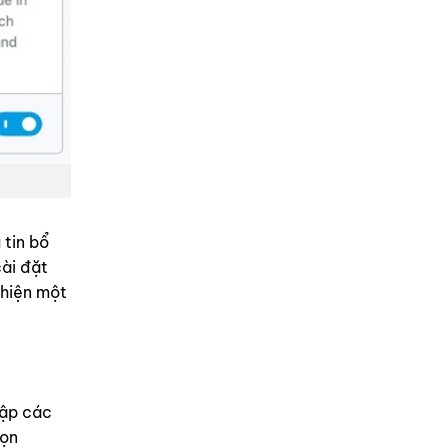
 tin bổ
cài đặt
 hiện một
hập các
họn