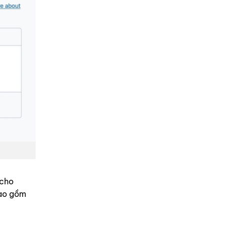
 cho
bao gồm