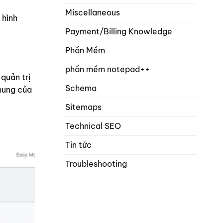
Miscellaneous
 hình
Payment/Billing Knowledge
Phần Mềm
phần mềm notepad++
quản trị
Schema
chung của
Sitemaps
Technical SEO
Tin tức
Troubleshooting