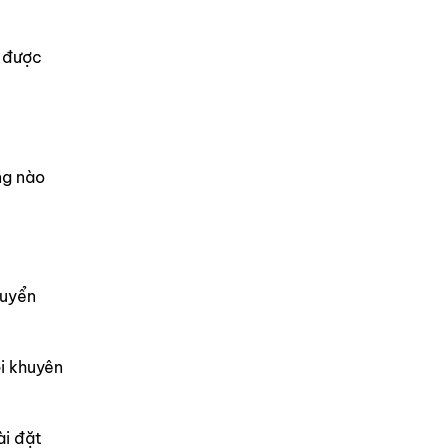
ư được
ng nào
huyển
ôi khuyên
ài đặt