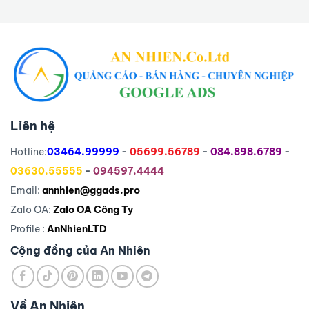
Liên hệ
Hotline:
03464.99999
-
05699.56789
-
084.898.6789
-
03630.55555
-
094597.4444
Email:
annhien@ggads.pro
Zalo OA:
Zalo OA Công Ty
Profile :
AnNhienLTD
Cộng đồng của An Nhiên
Về An Nhiên