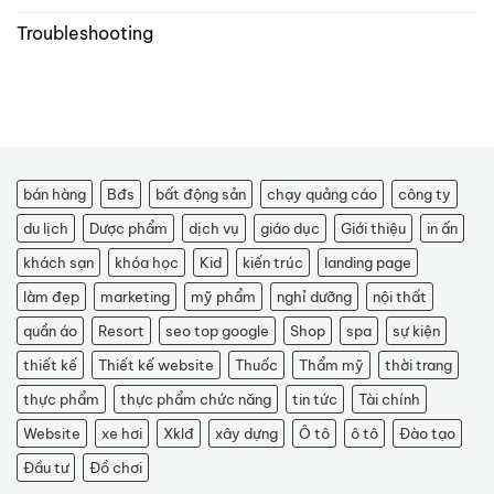
Troubleshooting
bán hàng
Bđs
bất động sản
chạy quảng cáo
công ty
du lịch
Dược phẩm
dịch vụ
giáo dục
Giới thiệu
in ấn
khách sạn
khóa học
Kid
kiến trúc
landing page
làm đẹp
marketing
mỹ phẩm
nghỉ dưỡng
nội thất
quần áo
Resort
seo top google
Shop
spa
sự kiện
thiết kế
Thiết kế website
Thuốc
Thẩm mỹ
thời trang
thực phẩm
thực phẩm chức năng
tin tức
Tài chính
Website
xe hơi
Xklđ
xây dựng
Ô tô
ô tô
Đào tạo
Đầu tư
Đồ chơi