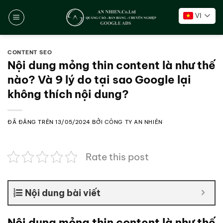
Chuyển
VI
đến
nội
dung
CONTENT SEO
Nội dung mỏng thin content là như thế
nào? Và 9 lý do tại sao Google lại
không thích nội dung?
ĐÃ ĐĂNG TRÊN
13/05/2024
BỞI
CÔNG TY AN NHIÊN
Rate this post
Nội dung bài viết
Nội dung mỏng thin content là như thế