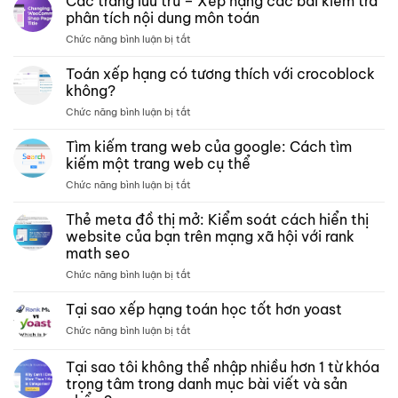
Các trang lưu trữ – Xếp hạng các bài kiểm tra
phân tích nội dung môn toán
ở
Chức năng bình luận bị tắt
Các
trang
Toán xếp hạng có tương thích với crocoblock
lưu
không?
trữ –
ở
Chức năng bình luận bị tắt
Xếp
Toán
hạng
xếp
Tìm kiếm trang web của google: Cách tìm
các
hạng
bài
kiếm một trang web cụ thể
có
kiểm
ở
Chức năng bình luận bị tắt
tương
tra
Tìm
thích
phân
kiếm
Thẻ meta đồ thị mở: Kiểm soát cách hiển thị
với
tích
trang
crocoblock
website của bạn trên mạng xã hội với rank
nội
web
không?
dung
math seo
của
môn
ở
Chức năng bình luận bị tắt
google:
toán
Thẻ
Cách
meta
tìm
Tại sao xếp hạng toán học tốt hơn yoast
đồ
kiếm
ở
Chức năng bình luận bị tắt
thị
một
Tại
mở:
trang
sao
Tại sao tôi không thể nhập nhiều hơn 1 từ khóa
Kiểm
web
xếp
soát
cụ
trọng tâm trong danh mục bài viết và sản
hạng
cách
thể