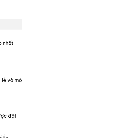
o nhất
 lẻ và mô
ược đặt
hiển