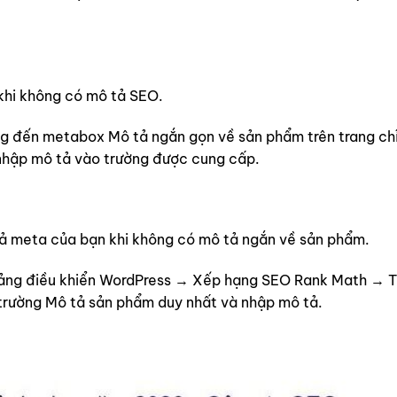
khi không có mô tả SEO.
g đến metabox Mô tả ngắn gọn về sản phẩm trên trang ch
hập mô tả vào trường được cung cấp.
ả meta của bạn khi không có mô tả ngắn về sản phẩm.
ảng điều khiển WordPress → Xếp hạng SEO Rank Math → T
trường Mô tả sản phẩm duy nhất và nhập mô tả.