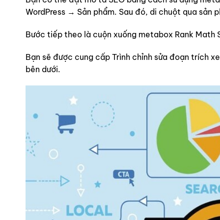
WordPress → Sản phẩm. Sau đó, di chuột qua sản ph
Bước tiếp theo là cuộn xuống metabox Rank Math S
Bạn sẽ được cung cấp Trình chỉnh sửa đoạn trích x
bên dưới.