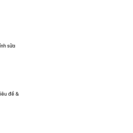
ỉnh sửa
iêu đề &