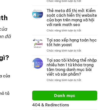
ở
Chức năng bình luận bị tắt
thích
tích
Tìm
với
nội
kiếm
crocoblock
dung
Thẻ meta đồ thị mở: Kiểm
trang
không?
môn
soát cách hiển thị website
ath
web
toán
của bạn trên mạng xã hội
của
với rank math seo
google:
của
Cách
ở
Chức năng bình luận bị tắt
tìm
Thẻ
ạn đã
kiếm
meta
Tại sao xếp hạng toán học
một
đồ
tốt hơn yoast
trang
thị
ở
Chức năng bình luận bị tắt
web
mở:
Tại
cụ
Kiểm
gì?
sao
thể
Tại sao tôi không thể nhập
soát
xếp
cách
nhiều hơn 1 từ khóa trọng
hạng
hiển
tâm trong danh mục bài
toán
thị
viết và sản phẩm?
ta của
học
website
tốt
ở
Chức năng bình luận bị tắt
của
hơn
Tại
bạn
yoast
sao
trên
tôi
mô tả
mạng
Danh mục
không
xã
thể
hội
404 & Redirections
nhập
với
nhiều
rank