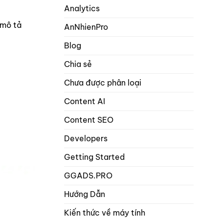
hơn
Analytics
math
1
seo
từ
 mô tả
AnNhienPro
khóa
trọng
Blog
tâm
trong
Chia sẻ
danh
mục
Chưa được phân loại
bài
viết
và
Content AI
sản
phẩm?
Content SEO
Developers
Getting Started
GGADS.PRO
Hướng Dẫn
Kiến thức về máy tính