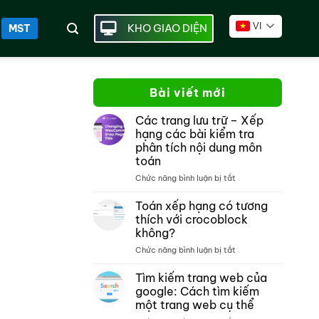
VI
KHO GIAO DIỆN
MST
Bài viết mới
Các trang lưu trữ – Xếp
hạng các bài kiểm tra
phân tích nội dung môn
toán
ở
Chức năng bình luận bị tắt
Các
trang
Toán xếp hạng có tương
lưu
thích với crocoblock
trữ –
không?
Xếp
ở
Chức năng bình luận bị tắt
hạng
Toán
các
xếp
bài
Tìm kiếm trang web của
hạng
kiểm
google: Cách tìm kiếm
có
tra
một trang web cụ thể
tương
phân