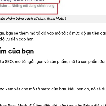
sản phẩm bằng cách sử dụng Rank Math 1
n, bạn sẽ thêm mô tả đó vào mô tả có mức độ ưu tiên ca
ộ ưu tiên cao hơn.
ẩm của bạn
 tả SEO, mô tả ngắn gọn về sản phẩm, mô tả sản phẩm đơn
ược xem xét cho mô tả meta của bạn. Nếu bạn có, nó sẽ đ
ox Rank Math. Để làm điều đó, hãy truy cập Bảng điều k