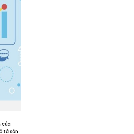
m của
ô tả sản