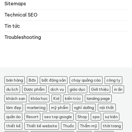
Sitemaps
Technical SEO
Tin tức
Troubleshooting
bán hàng
Bđs
bất động sản
chạy quảng cáo
công ty
du lịch
Dược phẩm
dịch vụ
giáo dục
Giới thiệu
in ấn
khách sạn
khóa học
Kid
kiến trúc
landing page
làm đẹp
marketing
mỹ phẩm
nghỉ dưỡng
nội thất
quần áo
Resort
seo top google
Shop
spa
sự kiện
thiết kế
Thiết kế website
Thuốc
Thẩm mỹ
thời trang