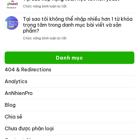
đồ
kiếm
ở
Chức năng bình luận bị tắt
thị
một
Tại
mở:
trang
sao
Tại sao tôi không thể nhập nhiều hơn 1 từ khóa
Kiểm
web
xếp
soát
cụ
trọng tâm trong danh mục bài viết và sản
hạng
cách
thể
phẩm?
toán
hiển
học
ở
Chức năng bình luận bị tắt
thị
tốt
Tại
website
hơn
sao
của
yoast
tôi
bạn
Danh mục
không
trên
thể
mạng
404 & Redirections
nhập
xã
nhiều
hội
hơn
Analytics
với
1
rank
từ
math
AnNhienPro
khóa
seo
trọng
Blog
tâm
trong
Chia sẻ
danh
mục
Chưa được phân loại
bài
viết
và