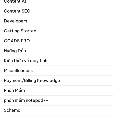
Content AI
sản
phẩm?
Content SEO
Developers
Getting Started
GGADS.PRO
Hướng Dẫn
Kiến thức về máy tính
Miscellaneous
Payment/Billing Knowledge
Phần Mềm
phần mềm notepad++
Schema