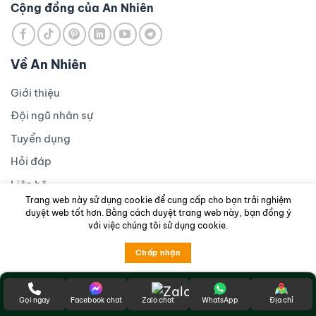
Cộng đồng của An Nhiên
Về An Nhiên
Giới thiệu
Đội ngũ nhân sự
Tuyển dụng
Hỏi đáp
Liên hệ
Trang web này sử dụng cookie để cung cấp cho bạn trải nghiệm
Chính sách & hỗ trợ
duyệt web tốt hơn. Bằng cách duyệt trang web này, bạn đồng ý
với việc chúng tôi sử dụng cookie.
Hướng dẫn thanh toán
Chấp nhận
Bảo hành & khiếu nại
Tuyển cộng tác viên
Trung tâm hỗ trợ
Gọi ngay
Facebook chat
Zalo chat
WhatsApp
Địa chỉ