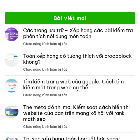
Bài viết mới
Các trang lưu trữ – Xếp hạng các bài kiểm tra
phân tích nội dung môn toán
ở
Chức năng bình luận bị tắt
Các
trang
Toán xếp hạng có tương thích với crocoblock
lưu
không?
trữ –
ở
Chức năng bình luận bị tắt
Xếp
Toán
hạng
xếp
Tìm kiếm trang web của google: Cách tìm
các
hạng
bài
kiếm một trang web cụ thể
có
kiểm
ở
Chức năng bình luận bị tắt
tương
tra
Tìm
thích
phân
kiếm
Thẻ meta đồ thị mở: Kiểm soát cách hiển thị
với
tích
trang
crocoblock
website của bạn trên mạng xã hội với rank
nội
web
không?
dung
math seo
của
môn
ở
Chức năng bình luận bị tắt
google:
toán
Thẻ
Cách
meta
tìm
Tại sao xếp hạng toán học tốt hơn yoast