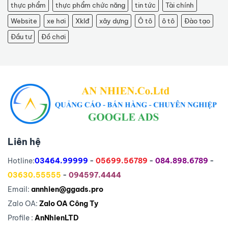
thực phẩm
thực phẩm chức năng
tin tức
Tài chính
Website
xe hơi
Xklđ
xây dựng
Ô tô
ô tô
Đào tạo
Đầu tư
Đồ chơi
Liên hệ
Hotline:
03464.99999
-
05699.56789
-
084.898.6789
-
03630.55555
-
094597.4444
Email:
annhien@ggads.pro
Zalo OA:
Zalo OA Công Ty
Profile :
AnNhienLTD