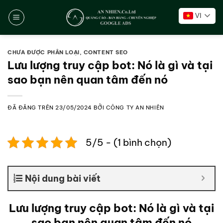
Chuyển
VI
đến
nội
dung
CHƯA ĐƯỢC PHÂN LOẠI
,
CONTENT SEO
Lưu lượng truy cập bot: Nó là gì và tại
sao bạn nên quan tâm đến nó
ĐÃ ĐĂNG TRÊN
23/05/2024
BỞI
CÔNG TY AN NHIÊN
5/5 - (1 bình chọn)
Nội dung bài viết
Lưu lượng truy cập bot: Nó là gì và tại
sao bạn nên quan tâm đến nó