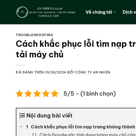
Chuyển
đến
Về chúng tôi
Dịch 
nội
dung
TROUBLESHOOTING
Cách khắc phục lỗi tìm nạp t
tải máy chủ
ĐÃ ĐĂNG TRÊN
10/06/2024
BỞI
CÔNG TY AN NHIÊN
5/5 - (1 bình chọn)
Nội dung bài viết
Cách khắc phục lỗi tìm nạp trang không thành
Cách Google ước tính dung lượng máy chủ của