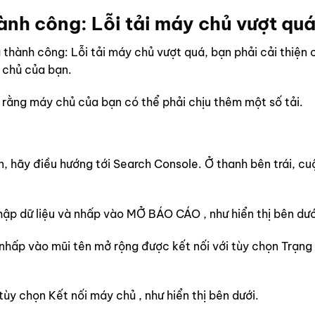
hành công:
Lỗi
tải máy chủ vượt qu
 thành công: Lỗi tải máy chủ vượt quá, bạn phải cải thiện 
 chủ của bạn.
 rằng máy chủ của bạn có thể phải chịu thêm một số tải.
n, hãy điều hướng tới Search Console. Ở thanh bên trái, c
thập dữ liệu và nhấp vào MỞ BÁO CÁO , như hiển thị bên dướ
 nhấp vào mũi tên mở rộng được kết nối với tùy chọn Trạng
ùy chọn Kết nối máy chủ , như hiển thị bên dưới.