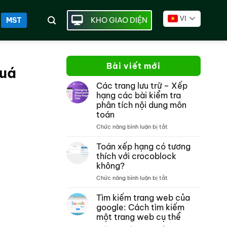
VI
KHO GIAO DIỆN
MST
Bài viết mới
quá
Các trang lưu trữ – Xếp
hạng các bài kiểm tra
phân tích nội dung môn
toán
ở
Chức năng bình luận bị tắt
Các
trang
Toán xếp hạng có tương
lưu
thích với crocoblock
trữ –
không?
Xếp
ở
Chức năng bình luận bị tắt
hạng
Toán
các
xếp
bài
Tìm kiếm trang web của
hạng
kiểm
google: Cách tìm kiếm
có
tra
một trang web cụ thể
tương
phân