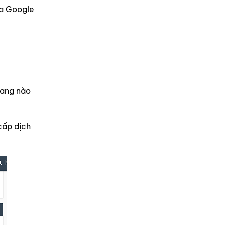
ủa Google
rang nào
cấp dịch