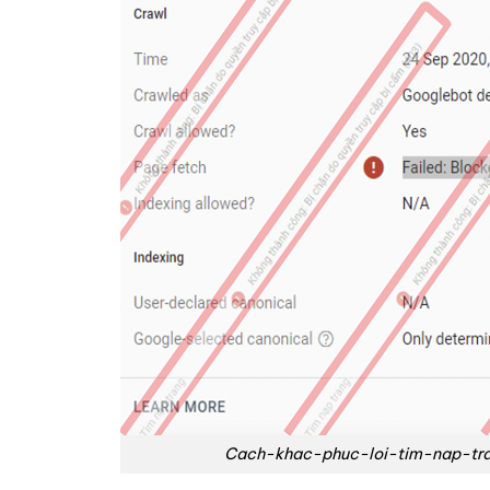
Cach-khac-phuc-loi-tim-nap-tr