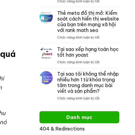
ở
Chức năng bình luận bị tắt
thích
tích
Tìm
với
nội
kiếm
crocoblock
dung
Thẻ meta đồ thị mở: Kiểm
trang
không?
môn
soát cách hiển thị website
web
toán
của bạn trên mạng xã hội
của
với rank math seo
google:
Cách
ở
Chức năng bình luận bị tắt
tìm
Thẻ
kiếm
meta
Tại sao xếp hạng toán học
 quá
một
đồ
tốt hơn yoast
trang
thị
ở
Chức năng bình luận bị tắt
web
mở:
Tại
cụ
Kiểm
sao
thể
Tại sao tôi không thể nhập
soát
hi
xếp
cách
nhiều hơn 1 từ khóa trọng
hạng
hiển
tâm trong danh mục bài
m
toán
thị
viết và sản phẩm?
học
website
tốt
ở
Chức năng bình luận bị tắt
của
hơn
Tại
bạn
yoast
sao
trên
hu
tôi
mạng
Danh mục
không
xã
 nó
thể
hội
404 & Redirections
nhập
với
nhiều
rank