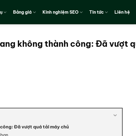
vụ
Bảng giá
Kinh nghiệm SEO
Tin tức
Liên hệ
rang không thành công: Đã vượt 
 công: Đã vượt quá tải máy chủ
 bạn