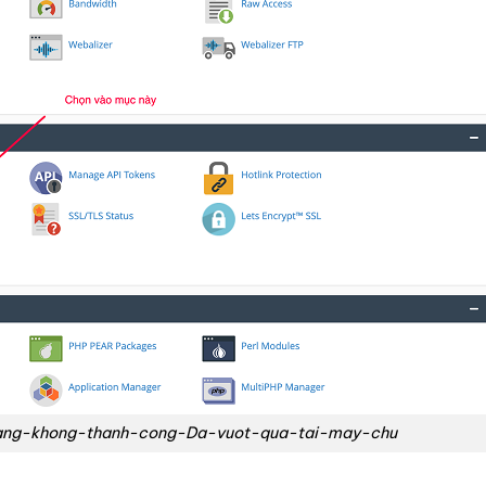
ang-khong-thanh-cong-Da-vuot-qua-tai-may-chu