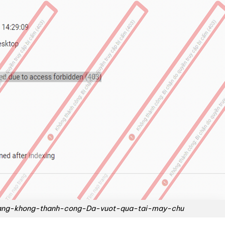
ang-khong-thanh-cong-Da-vuot-qua-tai-may-chu