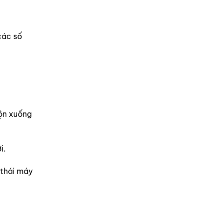
á
các số
uộn xuống
i.
 thái máy