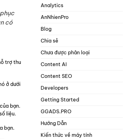
hơn
Analytics
math
1
seo
 phục
từ
AnNhienPro
khóa
ạn có
trọng
Blog
tâm
trong
Chia sẻ
danh
mục
Chưa được phân loại
bài
viết
ỗ trợ thu
và
Content AI
sản
phẩm?
Content SEO
nó ở dưới
Developers
Getting Started
 của bạn.
GGADS.PRO
ố liệu.
Hướng Dẫn
a bạn.
Kiến thức về máy tính