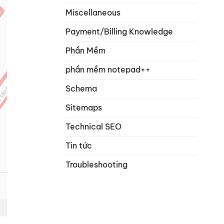
Miscellaneous
Payment/Billing Knowledge
Phần Mềm
phần mềm notepad++
Schema
Sitemaps
Technical SEO
Tin tức
Troubleshooting