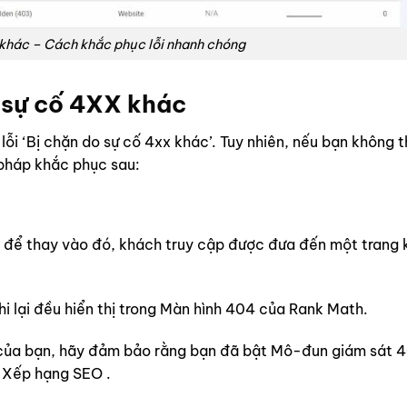
 khác – Cách khắc phục lỗi nhanh chóng
o sự cố 4XX khác
lỗi ‘Bị chặn do sự cố 4xx khác’. Tuy nhiên, nếu bạn không 
 pháp khắc phục sau:
g để thay vào đó, khách truy cập được đưa đến một trang 
hi lại đều hiển thị trong Màn hình 404 của Rank Math.
eb của bạn, hãy đảm bảo rằng bạn đã bật Mô-đun giám sát 
 Xếp hạng SEO .