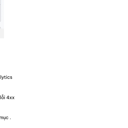
lytics
lỗi 4xx
mục .