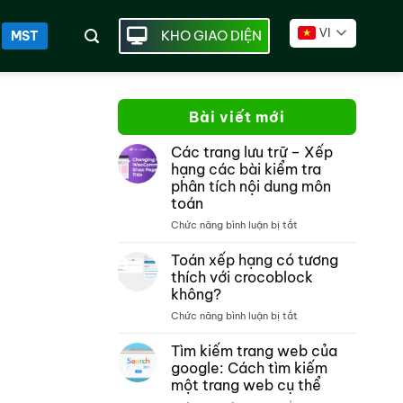
VI
KHO GIAO DIỆN
MST
Bài viết mới
Các trang lưu trữ – Xếp
hạng các bài kiểm tra
phân tích nội dung môn
toán
ở
Chức năng bình luận bị tắt
Các
trang
Toán xếp hạng có tương
lưu
thích với crocoblock
trữ –
không?
Xếp
ở
Chức năng bình luận bị tắt
hạng
Toán
các
xếp
bài
Tìm kiếm trang web của
hạng
kiểm
google: Cách tìm kiếm
có
tra
một trang web cụ thể
tương
phân