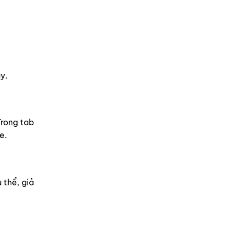
y.
Trong tab
e.
 thể, giả