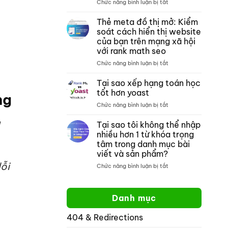
ở
Chức năng bình luận bị tắt
thích
tích
Tìm
với
nội
kiếm
crocoblock
dung
Thẻ meta đồ thị mở: Kiểm
trang
không?
môn
soát cách hiển thị website
web
toán
của bạn trên mạng xã hội
của
với rank math seo
google:
Cách
ở
Chức năng bình luận bị tắt
tìm
Thẻ
kiếm
meta
Tại sao xếp hạng toán học
một
đồ
tốt hơn yoast
ng
trang
thị
ở
Chức năng bình luận bị tắt
web
mở:
Tại
cụ
Kiểm
à
sao
thể
Tại sao tôi không thể nhập
soát
xếp
cách
nhiều hơn 1 từ khóa trọng
hạng
hiển
tâm trong danh mục bài
toán
thị
viết và sản phẩm?
học
website
lỗi
tốt
ở
Chức năng bình luận bị tắt
của
hơn
Tại
bạn
yoast
sao
trên
tôi
mạng
Danh mục
không
xã
thể
hội
404 & Redirections
nhập
với
nhiều
rank