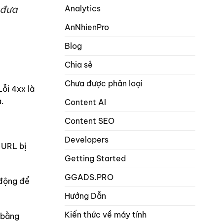
hơn
Analytics
 đưa
math
1
seo
từ
AnNhienPro
khóa
trọng
Blog
tâm
trong
Chia sẻ
danh
mục
Chưa được phân loại
bài
Lỗi 4xx là
viết
và
a.
Content AI
sản
phẩm?
Content SEO
Developers
 URL bị
Getting Started
GGADS.PRO
 động để
Hướng Dẫn
Kiến thức về máy tính
 bằng