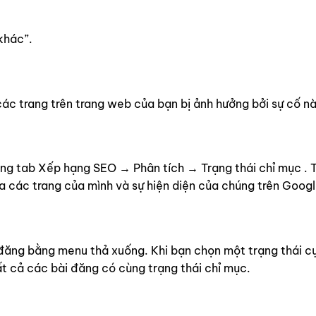
khác”.
các trang trên trang web của bạn bị ảnh hưởng bởi sự cố nà
rong tab Xếp hạng SEO → Phân tích → Trạng thái chỉ mục . 
ủa các trang của mình và sự hiện diện của chúng trên Googl
 đăng bằng menu thả xuống. Khi bạn chọn một trạng thái cụ
t cả các bài đăng có cùng trạng thái chỉ mục.