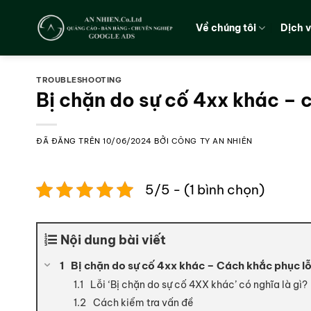
Chuyển
đến
Về chúng tôi
Dịch 
nội
dung
TROUBLESHOOTING
Bị chặn do sự cố 4xx khác – 
ĐÃ ĐĂNG TRÊN
10/06/2024
BỞI
CÔNG TY AN NHIÊN
5/5 - (1 bình chọn)
Nội dung bài viết
Bị chặn do sự cố 4xx khác – Cách khắc phục l
Lỗi ‘Bị chặn do sự cố 4XX khác’ có nghĩa là gì?
Cách kiểm tra vấn đề