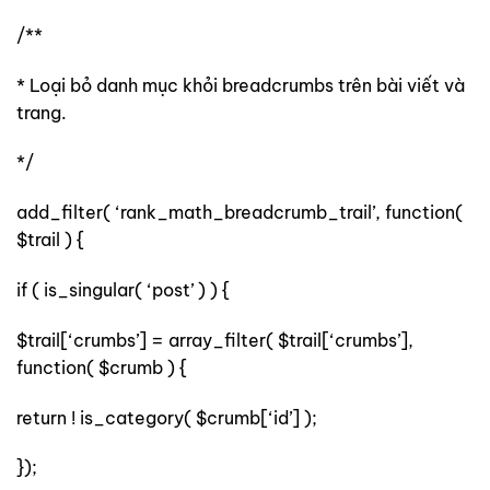
/**
* Loại bỏ danh mục khỏi breadcrumbs trên bài viết và
trang.
*/
add_filter( ‘rank_math_breadcrumb_trail’, function(
$trail ) {
if ( is_singular( ‘post’ ) ) {
$trail[‘crumbs’] = array_filter( $trail[‘crumbs’],
function( $crumb ) {
return ! is_category( $crumb[‘id’] );
});