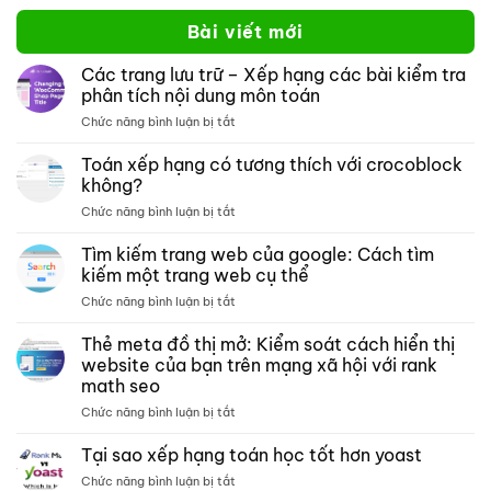
Bài viết mới
Các trang lưu trữ – Xếp hạng các bài kiểm tra
phân tích nội dung môn toán
ở
Chức năng bình luận bị tắt
Các
trang
Toán xếp hạng có tương thích với crocoblock
lưu
không?
trữ –
ở
Chức năng bình luận bị tắt
Xếp
Toán
hạng
xếp
Tìm kiếm trang web của google: Cách tìm
các
hạng
bài
kiếm một trang web cụ thể
có
kiểm
ở
Chức năng bình luận bị tắt
tương
tra
Tìm
thích
phân
kiếm
Thẻ meta đồ thị mở: Kiểm soát cách hiển thị
với
tích
trang
crocoblock
website của bạn trên mạng xã hội với rank
nội
web
không?
dung
math seo
của
môn
ở
Chức năng bình luận bị tắt
google:
toán
Thẻ
Cách
meta
tìm
Tại sao xếp hạng toán học tốt hơn yoast
đồ
kiếm
ở
Chức năng bình luận bị tắt
thị
một