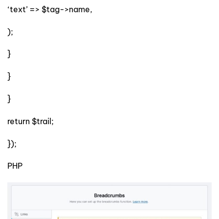
‘text’ => $tag->name,
);
}
}
}
return $trail;
});
PHP