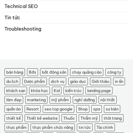
Technical SEO
Tin tức
Troubleshooting
bán hàng
Bđs
bất động sản
chạy quảng cáo
công ty
du lịch
Dược phẩm
dịch vụ
giáo dục
Giới thiệu
in ấn
khách sạn
khóa học
Kid
kiến trúc
landing page
làm đẹp
marketing
mỹ phẩm
nghỉ dưỡng
nội thất
quần áo
Resort
seo top google
Shop
spa
sự kiện
thiết kế
Thiết kế website
Thuốc
Thẩm mỹ
thời trang
thực phẩm
thực phẩm chức năng
tin tức
Tài chính