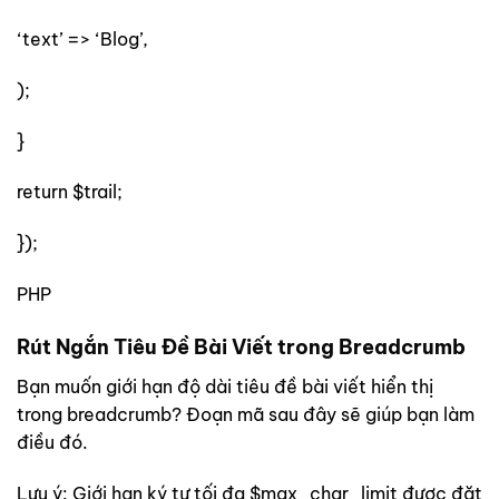
‘text’ => ‘Blog’,
);
}
return $trail;
});
PHP
Rút Ngắn Tiêu Đề Bài Viết trong Breadcrumb
Bạn muốn giới hạn độ dài tiêu đề bài viết hiển thị
trong breadcrumb? Đoạn mã sau đây sẽ giúp bạn làm
điều đó.
Lưu ý: Giới hạn ký tự tối đa $max_char_limit được đặt