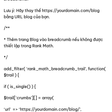
Lưu ý: Hãy thay thế https://yourdomain.com/blog
bằng URL blog của bạn.
/**
* Thêm trang Blog vào breadcrumb nếu không được
thiết lập trong Rank Math.
*/
add_filter( ‘rank_math_breadcrumb_trail’, function(
$trail ) {
if ( is_single() ) {
$trail[‘crumbs’][] = array(
‘url’ => ‘https://yourdomain.com/blog/’,