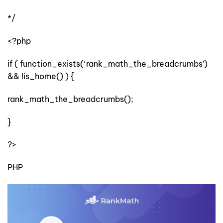
*/
<?php
if ( function_exists(‘rank_math_the_breadcrumbs’)
&& !is_home() ) {
rank_math_the_breadcrumbs();
}
?>
PHP