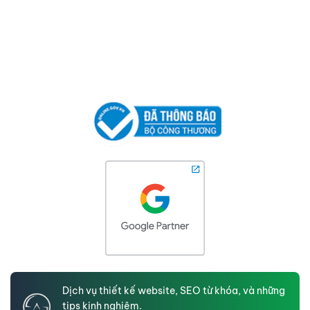
Dịch vụ thiết kế website, SEO từ khóa, và những
tips kinh nghiệm.