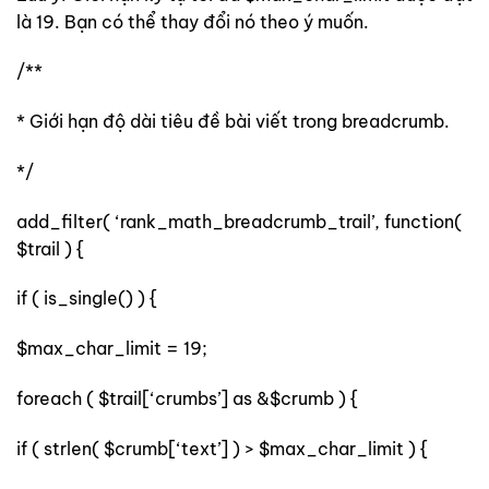
là 19. Bạn có thể thay đổi nó theo ý muốn.
/**
* Giới hạn độ dài tiêu đề bài viết trong breadcrumb.
*/
add_filter( ‘rank_math_breadcrumb_trail’, function(
$trail ) {
if ( is_single() ) {
$max_char_limit = 19;
foreach ( $trail[‘crumbs’] as &$crumb ) {
if ( strlen( $crumb[‘text’] ) > $max_char_limit ) {