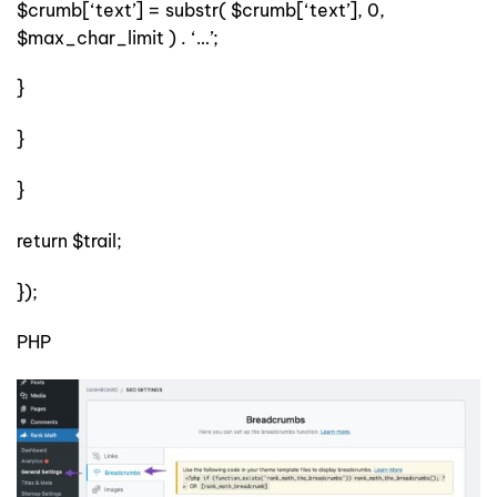
$crumb[‘text’] = substr( $crumb[‘text’], 0,
$max_char_limit ) . ‘…’;
}
}
}
return $trail;
});
PHP