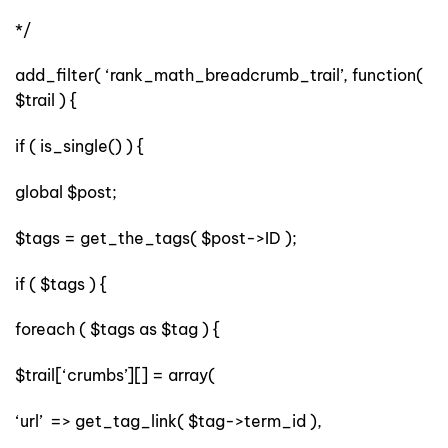
*/
add_filter( ‘rank_math_breadcrumb_trail’, function(
$trail ) {
if ( is_single() ) {
global $post;
$tags = get_the_tags( $post->ID );
if ( $tags ) {
foreach ( $tags as $tag ) {
$trail[‘crumbs’][] = array(
‘url’ => get_tag_link( $tag->term_id ),