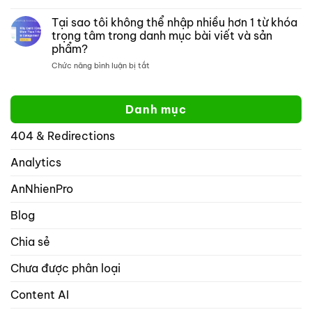
Tại
mở:
trang
sao
Tại sao tôi không thể nhập nhiều hơn 1 từ khóa
Kiểm
web
xếp
soát
cụ
trọng tâm trong danh mục bài viết và sản
hạng
cách
thể
phẩm?
toán
hiển
học
ở
Chức năng bình luận bị tắt
thị
tốt
Tại
website
hơn
sao
của
yoast
tôi
bạn
Danh mục
không
trên
thể
mạng
404 & Redirections
nhập
xã
nhiều
hội
hơn
Analytics
với
1
rank
từ
math
AnNhienPro
khóa
seo
trọng
Blog
tâm
trong
Chia sẻ
danh
mục
Chưa được phân loại
bài
viết
và
Content AI
sản