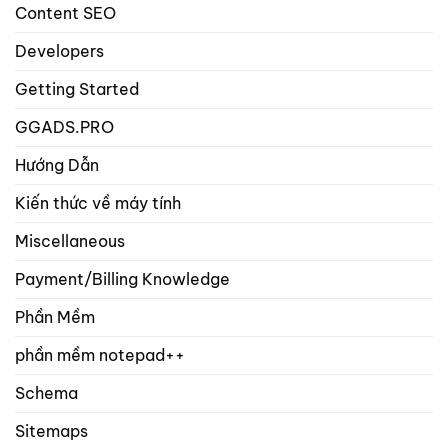
phẩm?
Content SEO
Developers
Getting Started
GGADS.PRO
Hướng Dẫn
Kiến thức về máy tính
Miscellaneous
Payment/Billing Knowledge
Phần Mềm
phần mềm notepad++
Schema
Sitemaps