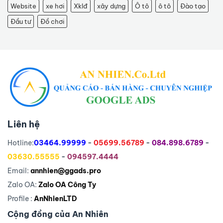
Website
xe hơi
Xklđ
xây dựng
Ô tô
ô tô
Đào tạo
Đầu tư
Đồ chơi
Liên hệ
Hotline:
03464.99999
-
05699.56789
-
084.898.6789
-
03630.55555
-
094597.4444
Email:
annhien@ggads.pro
Zalo OA:
Zalo OA Công Ty
Profile :
AnNhienLTD
Cộng đồng của An Nhiên