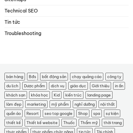
Technical SEO
Tin tức
Troubleshooting
bán hàng
Bđs
bất động sản
chạy quảng cáo
công ty
du lịch
Dược phẩm
dịch vụ
giáo dục
Giới thiệu
in ấn
khách sạn
khóa học
Kid
kiến trúc
landing page
làm đẹp
marketing
mỹ phẩm
nghỉ dưỡng
nội thất
quần áo
Resort
seo top google
Shop
spa
sự kiện
thiết kế
Thiết kế website
Thuốc
Thẩm mỹ
thời trang
thực phẩm
thực phẩm chức năng
tin tức
Tài chính