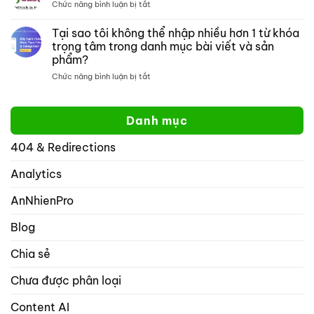
ở
Chức năng bình luận bị tắt
thị
một
Tại
mở:
trang
sao
Tại sao tôi không thể nhập nhiều hơn 1 từ khóa
Kiểm
web
xếp
soát
cụ
trọng tâm trong danh mục bài viết và sản
hạng
cách
thể
phẩm?
toán
hiển
học
ở
Chức năng bình luận bị tắt
thị
tốt
Tại
website
hơn
sao
của
yoast
tôi
bạn
Danh mục
không
trên
thể
mạng
404 & Redirections
nhập
xã
nhiều
hội
hơn
Analytics
với
1
rank
từ
math
AnNhienPro
khóa
seo
trọng
Blog
tâm
trong
Chia sẻ
danh
mục
Chưa được phân loại
bài
viết
và
Content AI