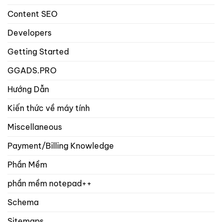
sản
phẩm?
Content SEO
Developers
Getting Started
GGADS.PRO
Hướng Dẫn
Kiến thức về máy tính
Miscellaneous
Payment/Billing Knowledge
Phần Mềm
phần mềm notepad++
Schema
Sitemaps