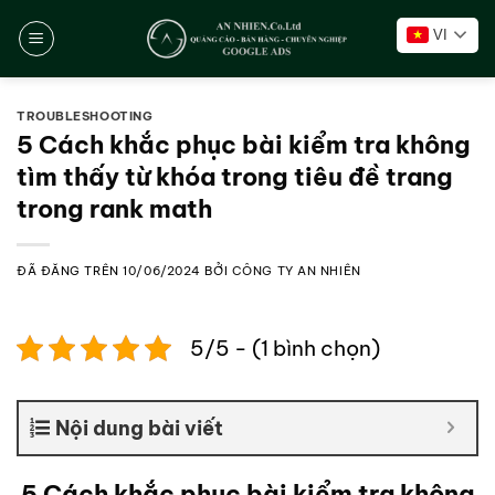
Chuyển
VI
đến
nội
dung
TROUBLESHOOTING
5 Cách khắc phục bài kiểm tra không
tìm thấy từ khóa trong tiêu đề trang
trong rank math
ĐÃ ĐĂNG TRÊN
10/06/2024
BỞI
CÔNG TY AN NHIÊN
5/5 - (1 bình chọn)
Nội dung bài viết
5 Cách khắc phục bài kiểm tra không