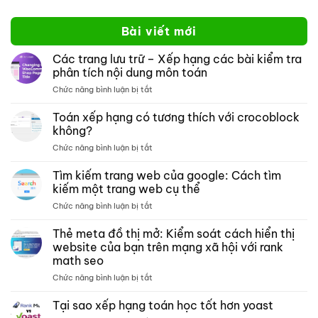
Bài viết mới
Các trang lưu trữ – Xếp hạng các bài kiểm tra
phân tích nội dung môn toán
ở
Chức năng bình luận bị tắt
Các
trang
Toán xếp hạng có tương thích với crocoblock
lưu
không?
trữ –
ở
Chức năng bình luận bị tắt
Xếp
Toán
hạng
xếp
Tìm kiếm trang web của google: Cách tìm
các
hạng
bài
kiếm một trang web cụ thể
có
kiểm
ở
Chức năng bình luận bị tắt
tương
tra
Tìm
thích
phân
kiếm
Thẻ meta đồ thị mở: Kiểm soát cách hiển thị
với
tích
trang
crocoblock
website của bạn trên mạng xã hội với rank
nội
web
không?
dung
math seo
của
môn
ở
Chức năng bình luận bị tắt
google:
toán
Thẻ
Cách
meta
tìm
Tại sao xếp hạng toán học tốt hơn yoast
đồ
kiếm