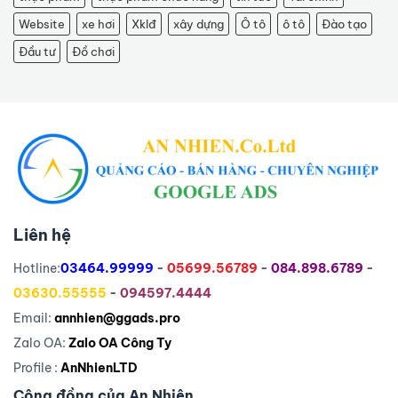
Website
xe hơi
Xklđ
xây dựng
Ô tô
ô tô
Đào tạo
Đầu tư
Đồ chơi
Liên hệ
Hotline:
03464.99999
-
05699.56789
-
084.898.6789
-
03630.55555
-
094597.4444
Email:
annhien@ggads.pro
Zalo OA:
Zalo OA Công Ty
Profile :
AnNhienLTD
Cộng đồng của An Nhiên