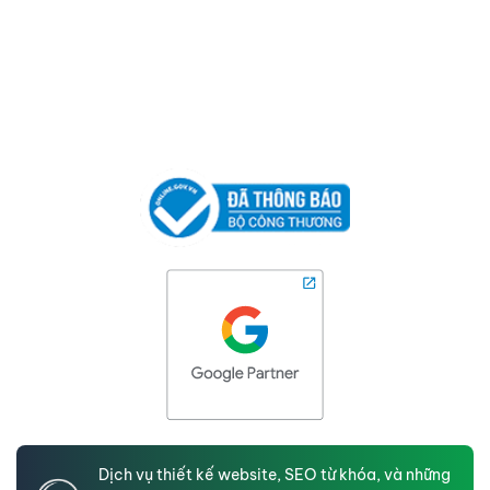
Dịch vụ thiết kế website, SEO từ khóa, và những