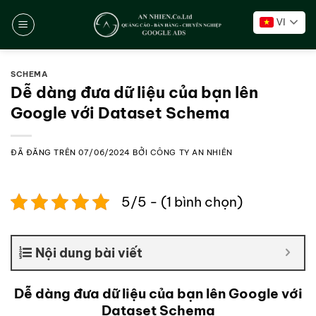
Chuyển
VI
đến
nội
dung
SCHEMA
Dễ dàng đưa dữ liệu của bạn lên
Google với Dataset Schema
ĐÃ ĐĂNG TRÊN
07/06/2024
BỞI
CÔNG TY AN NHIÊN
5/5 - (1 bình chọn)
Nội dung bài viết
Dễ dàng đưa dữ liệu của bạn lên Google với
Dataset Schema