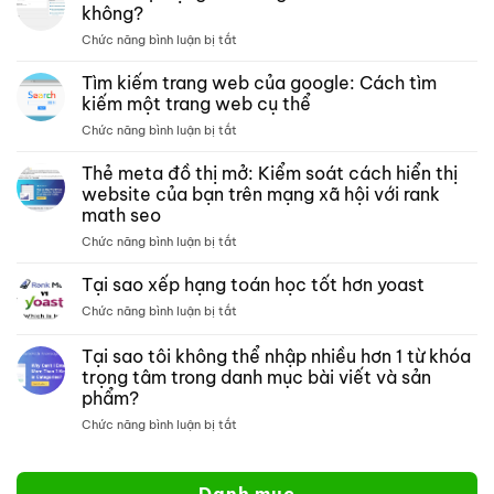
lưu
không?
trữ –
ở
Chức năng bình luận bị tắt
Xếp
Toán
hạng
xếp
Tìm kiếm trang web của google: Cách tìm
các
hạng
bài
kiếm một trang web cụ thể
có
kiểm
ở
Chức năng bình luận bị tắt
tương
tra
Tìm
thích
phân
kiếm
Thẻ meta đồ thị mở: Kiểm soát cách hiển thị
với
tích
trang
crocoblock
website của bạn trên mạng xã hội với rank
nội
web
không?
dung
math seo
của
môn
ở
Chức năng bình luận bị tắt
google:
toán
Thẻ
Cách
meta
tìm
Tại sao xếp hạng toán học tốt hơn yoast
đồ
kiếm
ở
Chức năng bình luận bị tắt
thị
một
Tại
mở:
trang
sao
Tại sao tôi không thể nhập nhiều hơn 1 từ khóa
Kiểm
web
xếp
soát
cụ
trọng tâm trong danh mục bài viết và sản
hạng
cách
thể
phẩm?
toán
hiển
học
ở
Chức năng bình luận bị tắt
thị
tốt
Tại
website
hơn
sao
của
yoast
tôi
bạn
Danh mục