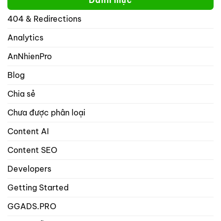
không
trên
thể
mạng
404 & Redirections
nhập
xã
nhiều
hội
hơn
Analytics
với
1
rank
từ
math
AnNhienPro
khóa
seo
trọng
Blog
tâm
trong
Chia sẻ
danh
mục
Chưa được phân loại
bài
viết
và
Content AI
sản
phẩm?
Content SEO
Developers
Getting Started
GGADS.PRO