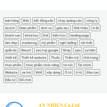
bán hàng
Bđs
bất động sản
chạy quảng cáo
công ty
du lịch
Dược phẩm
dịch vụ
giáo dục
Giới thiệu
in ấn
khách sạn
khóa học
Kid
kiến trúc
landing page
làm đẹp
marketing
mỹ phẩm
nghỉ dưỡng
nội thất
quần áo
Resort
seo top google
Shop
spa
sự kiện
thiết kế
Thiết kế website
Thuốc
Thẩm mỹ
thời trang
thực phẩm
thực phẩm chức năng
tin tức
Tài chính
Website
xe hơi
Xklđ
xây dựng
Ô tô
ô tô
Đào tạo
Đầu tư
Đồ chơi