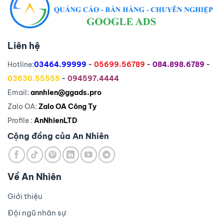
Liên hệ
Hotline:
03464.99999
-
05699.56789
-
084.898.6789
-
03630.55555
-
094597.4444
Email:
annhien@ggads.pro
Zalo OA:
Zalo OA Công Ty
Profile :
AnNhienLTD
Cộng đồng của An Nhiên
Về An Nhiên
Giới thiệu
Đội ngũ nhân sự