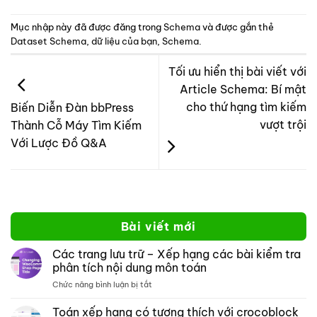
Mục nhập này đã được đăng trong
Schema
và được gắn thẻ
Dataset Schema
,
dữ liệu của bạn
,
Schema
.
Tối ưu hiển thị bài viết với
Article Schema: Bí mật
cho thứ hạng tìm kiếm
Biến Diễn Đàn bbPress
vượt trội
Thành Cỗ Máy Tìm Kiếm
Với Lược Đồ Q&A
Bài viết mới
Các trang lưu trữ – Xếp hạng các bài kiểm tra
phân tích nội dung môn toán
ở
Chức năng bình luận bị tắt
Các
trang
Toán xếp hạng có tương thích với crocoblock