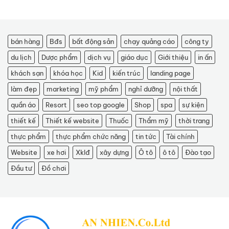
bán hàng
Bđs
bất động sản
chạy quảng cáo
công ty
du lịch
Dược phẩm
dịch vụ
giáo dục
Giới thiệu
in ấn
khách sạn
khóa học
Kid
kiến trúc
landing page
làm đẹp
marketing
mỹ phẩm
nghỉ dưỡng
nội thất
quần áo
Resort
seo top google
Shop
spa
sự kiện
thiết kế
Thiết kế website
Thuốc
Thẩm mỹ
thời trang
thực phẩm
thực phẩm chức năng
tin tức
Tài chính
Website
xe hơi
Xklđ
xây dựng
Ô tô
ô tô
Đào tạo
Đầu tư
Đồ chơi