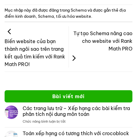
Mục nhập này đã được đăng trong
Schema
và được gắn thẻ
địa
điểm kinh doanh
,
Schema
,
tối ưu hóa website
.
Tự tạo Schema nâng cao
cho website với Rank
Biến website của bạn
Math PRO
thành ngôi sao trên trang
kết quả tìm kiếm với Rank
Math PRO!
Bài viết mới
Các trang lưu trữ – Xếp hạng các bài kiểm tra
phân tích nội dung môn toán
ở
Chức năng bình luận bị tắt
Các
trang
Toán xếp hạng có tương thích với crocoblock
lưu