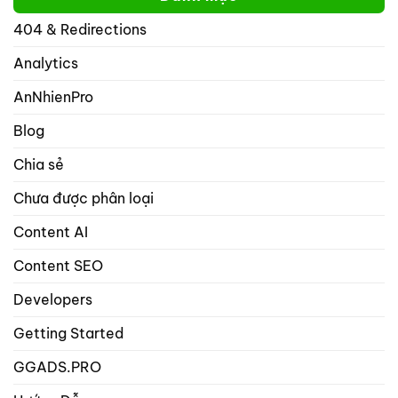
trên
thể
mạng
404 & Redirections
nhập
xã
nhiều
hội
hơn
Analytics
với
1
rank
từ
math
AnNhienPro
khóa
seo
trọng
Blog
tâm
trong
Chia sẻ
danh
mục
Chưa được phân loại
bài
viết
và
Content AI
sản
phẩm?
Content SEO
Developers
Getting Started
GGADS.PRO