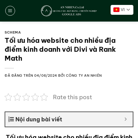
Chuyển
VI
đến
nội
dung
SCHEMA
Tối ưu hóa website cho nhiều địa
điểm kinh doanh với Divi và Rank
Math
ĐÃ ĐĂNG TRÊN
04/06/2024
BỞI
CÔNG TY AN NHIÊN
Rate this post
Nội dung bài viết
Tối ưu hóa website cho nhiều địa điểm kinh