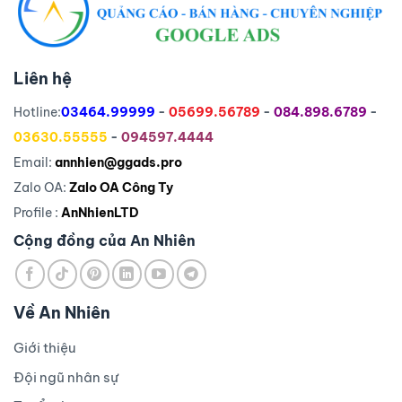
Liên hệ
Hotline:
03464.99999
-
05699.56789
-
084.898.6789
-
03630.55555
-
094597.4444
Email:
annhien@ggads.pro
Zalo OA:
Zalo OA Công Ty
Profile :
AnNhienLTD
Cộng đồng của An Nhiên
Về An Nhiên
Giới thiệu
Đội ngũ nhân sự