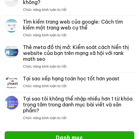
không?
trữ –
ở
Chức năng bình luận bị tắt
Xếp
Toán
hạng
xếp
Tìm kiếm trang web của google: Cách tìm
các
hạng
bài
kiếm một trang web cụ thể
có
kiểm
ở
Chức năng bình luận bị tắt
tương
tra
Tìm
thích
phân
kiếm
Thẻ meta đồ thị mở: Kiểm soát cách hiển thị
với
tích
trang
crocoblock
website của bạn trên mạng xã hội với rank
nội
web
không?
dung
math seo
của
môn
ở
Chức năng bình luận bị tắt
google:
toán
Thẻ
Cách
meta
tìm
Tại sao xếp hạng toán học tốt hơn yoast
đồ
kiếm
ở
Chức năng bình luận bị tắt
thị
một
Tại
mở:
trang
sao
Tại sao tôi không thể nhập nhiều hơn 1 từ khóa
Kiểm
web
xếp
soát
cụ
trọng tâm trong danh mục bài viết và sản
hạng
cách
thể
phẩm?
toán
hiển
học
ở
Chức năng bình luận bị tắt
thị
tốt
Tại
website
hơn
sao
của
yoast
tôi
bạn
Danh mục
không