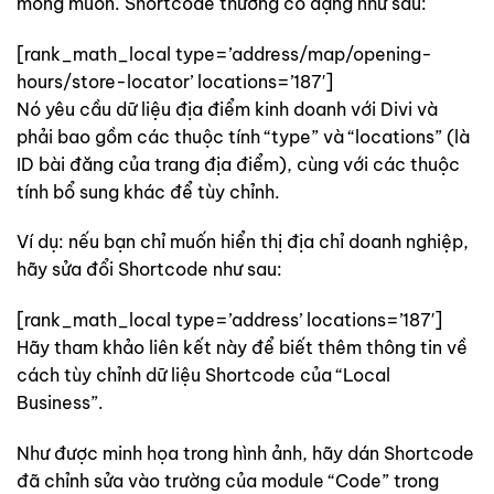
mong muốn. Shortcode thường có dạng như sau:
[rank_math_local type=’address/map/opening-
hours/store-locator’ locations=’187′]
Nó yêu cầu dữ liệu địa điểm kinh doanh với Divi và
phải bao gồm các thuộc tính “type” và “locations” (là
ID bài đăng của trang địa điểm), cùng với các thuộc
tính bổ sung khác để tùy chỉnh.
Ví dụ: nếu bạn chỉ muốn hiển thị địa chỉ doanh nghiệp,
hãy sửa đổi Shortcode như sau:
[rank_math_local type=’address’ locations=’187′]
Hãy tham khảo liên kết này để biết thêm thông tin về
cách tùy chỉnh dữ liệu Shortcode của “Local
Business”.
Như được minh họa trong hình ảnh, hãy dán Shortcode
đã chỉnh sửa vào trường của module “Code” trong