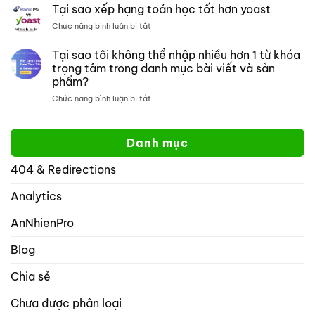
meta
tìm
Tại sao xếp hạng toán học tốt hơn yoast
đồ
kiếm
ở
Chức năng bình luận bị tắt
thị
một
Tại
mở:
trang
sao
Tại sao tôi không thể nhập nhiều hơn 1 từ khóa
Kiểm
web
xếp
soát
cụ
trọng tâm trong danh mục bài viết và sản
hạng
cách
thể
phẩm?
toán
hiển
học
ở
Chức năng bình luận bị tắt
thị
tốt
Tại
website
hơn
sao
của
yoast
tôi
bạn
Danh mục
không
trên
thể
mạng
404 & Redirections
nhập
xã
nhiều
hội
hơn
Analytics
với
1
rank
từ
math
AnNhienPro
khóa
seo
trọng
Blog
tâm
trong
Chia sẻ
danh
mục
Chưa được phân loại
bài
viết