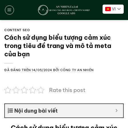
Chuyển
VI
đến
nội
dung
CONTENT SEO
Cách sử dụng biểu tượng cảm xúc
trong tiêu đề trang và mô tả meta
của bạn
ĐÃ ĐĂNG TRÊN
14/05/2024
BỞI
CÔNG TY AN NHIÊN
Rate this post
Nội dung bài viết
Cách sử dụng biểu tượng cảm xúc