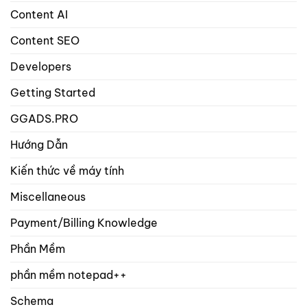
và
Content AI
sản
phẩm?
Content SEO
Developers
Getting Started
GGADS.PRO
Hướng Dẫn
Kiến thức về máy tính
Miscellaneous
Payment/Billing Knowledge
Phần Mềm
phần mềm notepad++
Schema