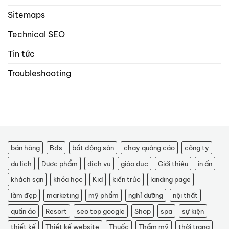
Sitemaps
Technical SEO
Tin tức
Troubleshooting
bán hàng
Bđs
bất động sản
chạy quảng cáo
công ty
du lịch
Dược phẩm
dịch vụ
giáo dục
Giới thiệu
in ấn
khách sạn
khóa học
Kid
kiến trúc
landing page
làm đẹp
marketing
mỹ phẩm
nghỉ dưỡng
nội thất
quần áo
Resort
seo top google
Shop
spa
sự kiện
thiết kế
Thiết kế website
Thuốc
Thẩm mỹ
thời trang