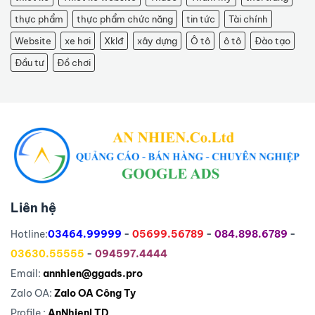
thực phẩm
thực phẩm chức năng
tin tức
Tài chính
Website
xe hơi
Xklđ
xây dựng
Ô tô
ô tô
Đào tạo
Đầu tư
Đồ chơi
Liên hệ
Hotline:
03464.99999
-
05699.56789
-
084.898.6789
-
03630.55555
-
094597.4444
Email:
annhien@ggads.pro
Zalo OA:
Zalo OA Công Ty
Profile :
AnNhienLTD