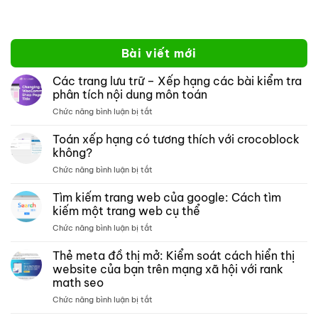
Bài viết mới
Các trang lưu trữ – Xếp hạng các bài kiểm tra
phân tích nội dung môn toán
ở
Chức năng bình luận bị tắt
Các
trang
Toán xếp hạng có tương thích với crocoblock
lưu
không?
trữ –
ở
Chức năng bình luận bị tắt
Xếp
Toán
hạng
xếp
Tìm kiếm trang web của google: Cách tìm
các
hạng
bài
kiếm một trang web cụ thể
có
kiểm
ở
Chức năng bình luận bị tắt
tương
tra
Tìm
thích
phân
kiếm
Thẻ meta đồ thị mở: Kiểm soát cách hiển thị
với
tích
trang
crocoblock
website của bạn trên mạng xã hội với rank
nội
web
không?
dung
math seo
của
môn
ở
Chức năng bình luận bị tắt
google:
toán
Thẻ
Cách