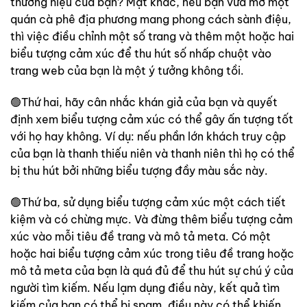
thương hiệu của bạn? Mặt khác, nếu bạn vừa mở một
quán cà phê địa phương mang phong cách sành điệu,
thì việc điều chỉnh một số trang và thêm một hoặc hai
biểu tượng cảm xúc để thu hút số nhấp chuột vào
trang web của bạn là một ý tưởng không tồi.
🟢Thứ hai, hãy cân nhắc khán giả của bạn và quyết
định xem biểu tượng cảm xúc có thể gây ấn tượng tốt
với họ hay không. Ví dụ: nếu phần lớn khách truy cập
của bạn là thanh thiếu niên và thanh niên thì họ có thể
bị thu hút bởi những biểu tượng đầy màu sắc này.
🟢Thứ ba, sử dụng biểu tượng cảm xúc một cách tiết
kiệm và có chừng mực. Và đừng thêm biểu tượng cảm
xúc vào mỗi tiêu đề trang và mô tả meta. Có một
hoặc hai biểu tượng cảm xúc trong tiêu đề trang hoặc
mô tả meta của bạn là quá đủ để thu hút sự chú ý của
người tìm kiếm. Nếu lạm dụng điều này, kết quả tìm
kiếm của bạn có thể bị spam, điều này có thể khiến