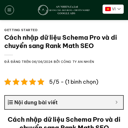
Chuyển
VI
đến
nội
dung
GETTING STARTED
Cách nhập dữ liệu Schema Pro và di
chuyển sang Rank Math SEO
ĐÃ ĐĂNG TRÊN
06/06/2024
BỞI
CÔNG TY AN NHIÊN
5/5 - (1 bình chọn)
Nội dung bài viết
Cách nhập dữ liệu Schema Pro và di
chuyển sang Rank Math SEO