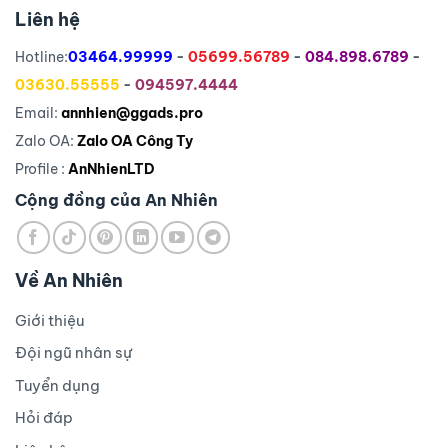
Liên hệ
Hotline:
03464.99999
-
05699.56789
-
084.898.6789
-
03630.55555
-
094597.4444
Email:
annhien@ggads.pro
Zalo OA:
Zalo OA Công Ty
Profile :
AnNhienLTD
Cộng đồng của An Nhiên
Về An Nhiên
Giới thiệu
Đội ngũ nhân sự
Tuyển dụng
Hỏi đáp