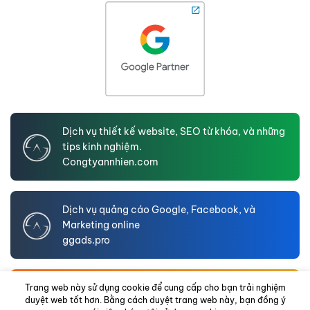
Dịch vụ thiết kế website, SEO từ khóa, và những
tips kinh nghiệm.
Congtyannhien.com
Dịch vụ quảng cáo Google, Facebook, và
Marketing online
ggads.pro
An Nhien LTD – Website hồ sơ năng lực doanh
Trang web này sử dụng cookie để cung cấp cho bạn trải nghiệm
duyệt web tốt hơn. Bằng cách duyệt trang web này, bạn đồng ý
nghiệp