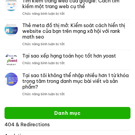
Tìm kiếm trang web của google: Cách tìm
hạng
bài
kiếm một trang web cụ thể
có
kiểm
ở
Chức năng bình luận bị tắt
tương
tra
Tìm
thích
phân
kiếm
Thẻ meta đồ thị mở: Kiểm soát cách hiển thị
với
tích
trang
crocoblock
website của bạn trên mạng xã hội với rank
nội
web
không?
dung
math seo
của
môn
ở
Chức năng bình luận bị tắt
google:
toán
Thẻ
Cách
meta
tìm
Tại sao xếp hạng toán học tốt hơn yoast
đồ
kiếm
ở
Chức năng bình luận bị tắt
thị
một
Tại
mở:
trang
sao
Tại sao tôi không thể nhập nhiều hơn 1 từ khóa
Kiểm
web
xếp
soát
cụ
trọng tâm trong danh mục bài viết và sản
hạng
cách
thể
phẩm?
toán
hiển
học
ở
Chức năng bình luận bị tắt
thị
tốt
Tại
website
hơn
sao
của
yoast
tôi
bạn
Danh mục
không
trên
thể
mạng
404 & Redirections
nhập
xã
nhiều
hội
hơn