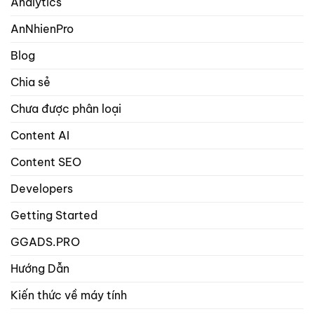
Analytics
với
1
rank
từ
math
AnNhienPro
khóa
seo
trọng
Blog
tâm
trong
Chia sẻ
danh
mục
Chưa được phân loại
bài
viết
và
Content AI
sản
phẩm?
Content SEO
Developers
Getting Started
GGADS.PRO
Hướng Dẫn
Kiến thức về máy tính