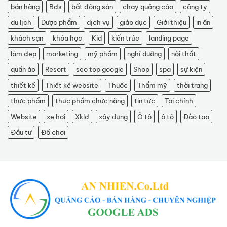
bán hàng
Bđs
bất động sản
chạy quảng cáo
công ty
du lịch
Dược phẩm
dịch vụ
giáo dục
Giới thiệu
in ấn
khách sạn
khóa học
Kid
kiến trúc
landing page
làm đẹp
marketing
mỹ phẩm
nghỉ dưỡng
nội thất
quần áo
Resort
seo top google
Shop
spa
sự kiện
thiết kế
Thiết kế website
Thuốc
Thẩm mỹ
thời trang
thực phẩm
thực phẩm chức năng
tin tức
Tài chính
Website
xe hơi
Xklđ
xây dựng
Ô tô
ô tô
Đào tạo
Đầu tư
Đồ chơi