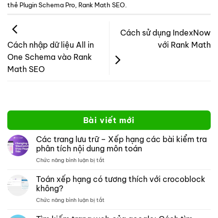
thẻ
Plugin Schema Pro
,
Rank Math SEO
.
Cách sử dụng IndexNow
với Rank Math
Cách nhập dữ liệu All in
One Schema vào Rank
Math SEO
Bài viết mới
Các trang lưu trữ – Xếp hạng các bài kiểm tra
phân tích nội dung môn toán
ở
Chức năng bình luận bị tắt
Các
trang
Toán xếp hạng có tương thích với crocoblock
lưu
không?
trữ –
ở
Chức năng bình luận bị tắt
Xếp
Toán
hạng
xếp
các