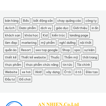
bán hàng
Bđs
bất động sản
chạy quảng cáo
công ty
du lịch
Dược phẩm
dịch vụ
giáo dục
Giới thiệu
in ấn
khách sạn
khóa học
Kid
kiến trúc
landing page
làm đẹp
marketing
mỹ phẩm
nghỉ dưỡng
nội thất
quần áo
Resort
seo top google
Shop
spa
sự kiện
thiết kế
Thiết kế website
Thuốc
Thẩm mỹ
thời trang
thực phẩm
thực phẩm chức năng
tin tức
Tài chính
Website
xe hơi
Xklđ
xây dựng
Ô tô
ô tô
Đào tạo
Đầu tư
Đồ chơi