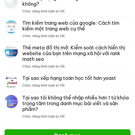
lưu
không?
trữ –
ở
Chức năng bình luận bị tắt
Xếp
Toán
hạng
xếp
Tìm kiếm trang web của google: Cách tìm
các
hạng
bài
kiếm một trang web cụ thể
có
kiểm
ở
Chức năng bình luận bị tắt
tương
tra
Tìm
thích
phân
kiếm
Thẻ meta đồ thị mở: Kiểm soát cách hiển thị
với
tích
trang
crocoblock
website của bạn trên mạng xã hội với rank
nội
web
không?
dung
math seo
của
môn
ở
Chức năng bình luận bị tắt
google:
toán
Thẻ
Cách
meta
tìm
Tại sao xếp hạng toán học tốt hơn yoast
đồ
kiếm
ở
Chức năng bình luận bị tắt
thị
một
Tại
mở:
trang
sao
Tại sao tôi không thể nhập nhiều hơn 1 từ khóa
Kiểm
web
xếp
soát
cụ
trọng tâm trong danh mục bài viết và sản
hạng
cách
thể
phẩm?
toán
hiển
học
ở
Chức năng bình luận bị tắt
thị
tốt
Tại
website
hơn
sao
của
yoast
tôi
bạn