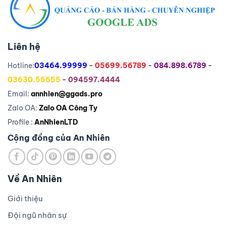
Liên hệ
Hotline:
03464.99999
-
05699.56789
-
084.898.6789
-
03630.55555
-
094597.4444
Email:
annhien@ggads.pro
Zalo OA:
Zalo OA Công Ty
Profile :
AnNhienLTD
Cộng đồng của An Nhiên
Về An Nhiên
Giới thiệu
Đội ngũ nhân sự