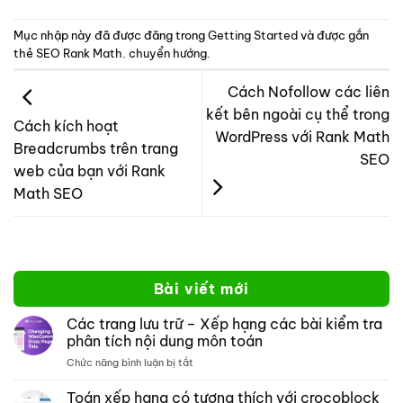
Mục nhập này đã được đăng trong
Getting Started
và được gắn
thẻ
SEO Rank Math. chuyển hướng
.
Cách Nofollow các liên
kết bên ngoài cụ thể trong
Cách kích hoạt
WordPress với Rank Math
Breadcrumbs trên trang
SEO
web của bạn với Rank
Math SEO
Bài viết mới
Các trang lưu trữ – Xếp hạng các bài kiểm tra
phân tích nội dung môn toán
ở
Chức năng bình luận bị tắt
Các
trang
Toán xếp hạng có tương thích với crocoblock