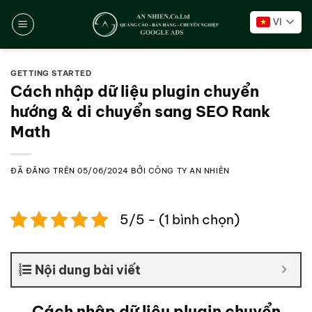
Chuyển
VI
đến
nội
dung
GETTING STARTED
Cách nhập dữ liệu plugin chuyển
hướng & di chuyển sang SEO Rank
Math
ĐÃ ĐĂNG TRÊN
05/06/2024
BỞI
CÔNG TY AN NHIÊN
5/5 - (1 bình chọn)
Nội dung bài viết
Cách nhập dữ liệu plugin chuyển