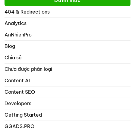
Danh mục
không
trên
thể
mạng
404 & Redirections
nhập
xã
nhiều
hội
hơn
Analytics
với
1
rank
từ
math
AnNhienPro
khóa
seo
trọng
Blog
tâm
trong
Chia sẻ
danh
mục
Chưa được phân loại
bài
viết
và
Content AI
sản
phẩm?
Content SEO
Developers
Getting Started
GGADS.PRO