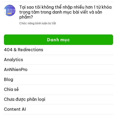
Tại
mở:
trang
sao
Tại sao tôi không thể nhập nhiều hơn 1 từ khóa
Kiểm
web
xếp
soát
cụ
trọng tâm trong danh mục bài viết và sản
hạng
cách
thể
phẩm?
toán
hiển
học
ở
Chức năng bình luận bị tắt
thị
tốt
Tại
website
hơn
sao
của
yoast
tôi
bạn
Danh mục
không
trên
thể
mạng
404 & Redirections
nhập
xã
nhiều
hội
hơn
Analytics
với
1
rank
từ
math
AnNhienPro
khóa
seo
trọng
Blog
tâm
trong
Chia sẻ
danh
mục
Chưa được phân loại
bài
viết
và
Content AI
sản
phẩm?