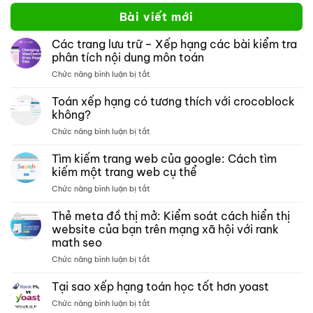
Bài viết mới
Các trang lưu trữ – Xếp hạng các bài kiểm tra
phân tích nội dung môn toán
ở
Chức năng bình luận bị tắt
Các
trang
Toán xếp hạng có tương thích với crocoblock
lưu
không?
trữ –
ở
Chức năng bình luận bị tắt
Xếp
Toán
hạng
xếp
Tìm kiếm trang web của google: Cách tìm
các
hạng
bài
kiếm một trang web cụ thể
có
kiểm
ở
Chức năng bình luận bị tắt
tương
tra
Tìm
thích
phân
kiếm
Thẻ meta đồ thị mở: Kiểm soát cách hiển thị
với
tích
trang
crocoblock
website của bạn trên mạng xã hội với rank
nội
web
không?
dung
math seo
của
môn
ở
Chức năng bình luận bị tắt
google:
toán
Thẻ
Cách
meta
tìm
Tại sao xếp hạng toán học tốt hơn yoast
đồ
kiếm
ở
Chức năng bình luận bị tắt
thị
một