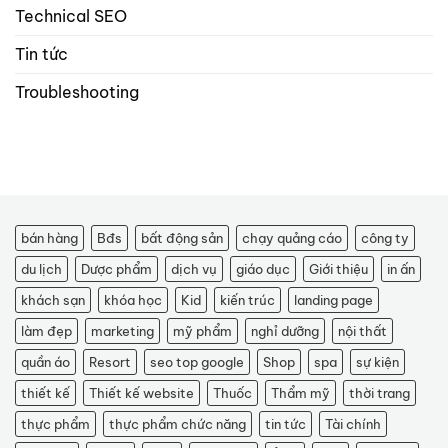
Technical SEO
Tin tức
Troubleshooting
bán hàng
Bđs
bất động sản
chạy quảng cáo
công ty
du lịch
Dược phẩm
dịch vụ
giáo dục
Giới thiệu
in ấn
khách sạn
khóa học
Kid
kiến trúc
landing page
làm đẹp
marketing
mỹ phẩm
nghỉ dưỡng
nội thất
quần áo
Resort
seo top google
Shop
spa
sự kiện
thiết kế
Thiết kế website
Thuốc
Thẩm mỹ
thời trang
thực phẩm
thực phẩm chức năng
tin tức
Tài chính