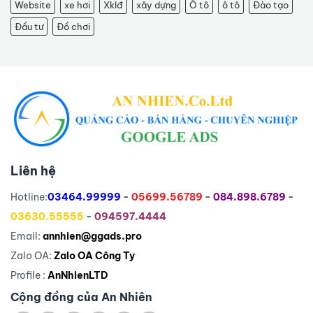
Website
xe hơi
Xklđ
xây dựng
Ô tô
ô tô
Đào tạo
Đầu tư
Đồ chơi
Liên hệ
Hotline:
03464.99999
-
05699.56789
-
084.898.6789
-
03630.55555
-
094597.4444
Email:
annhien@ggads.pro
Zalo OA:
Zalo OA Công Ty
Profile :
AnNhienLTD
Cộng đồng của An Nhiên