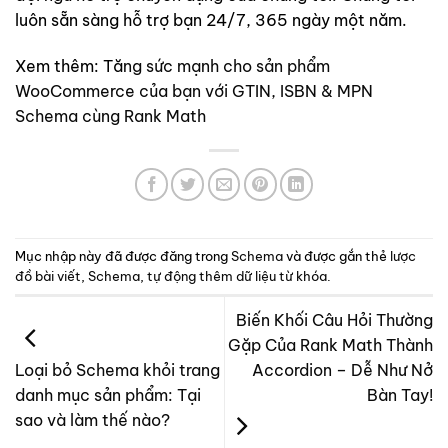
luôn sẵn sàng hỗ trợ bạn 24/7, 365 ngày một năm.
Xem thêm:
Tă
ng sức mạnh cho sản phẩm
WooCommerce của bạn với GTIN, ISBN & MPN
Schema cùng Rank Math
Mục nhập này đã được đăng trong
Schema
và được gắn thẻ
lược
đồ bài viết
,
Schema
,
tự động thêm dữ liệu từ khóa
.
Biến Khối Câu Hỏi Thường
Gặp Của Rank Math Thành
Accordion – Dễ Như Nở
Loại bỏ Schema khỏi trang
Bàn Tay!
danh mục sản phẩm: Tại
sao và làm thế nào?