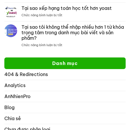
Thẻ
Cách
meta
tìm
Tại sao xếp hạng toán học tốt hơn yoast
đồ
kiếm
ở
Chức năng bình luận bị tắt
thị
một
Tại
mở:
trang
sao
Tại sao tôi không thể nhập nhiều hơn 1 từ khóa
Kiểm
web
xếp
soát
cụ
trọng tâm trong danh mục bài viết và sản
hạng
cách
thể
phẩm?
toán
hiển
học
ở
Chức năng bình luận bị tắt
thị
tốt
Tại
website
hơn
sao
của
yoast
tôi
bạn
Danh mục
không
trên
thể
mạng
404 & Redirections
nhập
xã
nhiều
hội
hơn
Analytics
với
1
rank
từ
math
AnNhienPro
khóa
seo
trọng
Blog
tâm
trong
Chia sẻ
danh
mục
Chưa được phân loại
bài