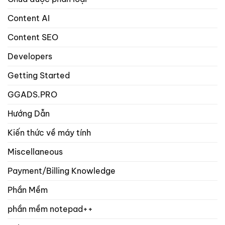
viết
và
Content AI
sản
phẩm?
Content SEO
Developers
Getting Started
GGADS.PRO
Hướng Dẫn
Kiến thức về máy tính
Miscellaneous
Payment/Billing Knowledge
Phần Mềm
phần mềm notepad++