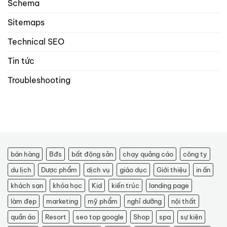
Schema
Sitemaps
Technical SEO
Tin tức
Troubleshooting
bán hàng
Bđs
bất động sản
chạy quảng cáo
công ty
du lịch
Dược phẩm
dịch vụ
giáo dục
Giới thiệu
in ấn
khách sạn
khóa học
Kid
kiến trúc
landing page
làm đẹp
marketing
mỹ phẩm
nghỉ dưỡng
nội thất
quần áo
Resort
seo top google
Shop
spa
sự kiện