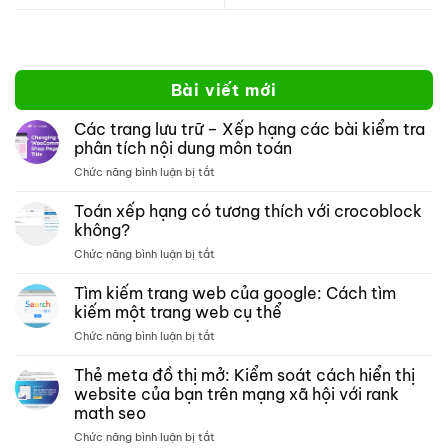
Bài viết mới
Các trang lưu trữ – Xếp hạng các bài kiểm tra
phân tích nội dung môn toán
ở
Chức năng bình luận bị tắt
Các
trang
Toán xếp hạng có tương thích với crocoblock
lưu
không?
trữ –
ở
Chức năng bình luận bị tắt
Xếp
Toán
hạng
xếp
Tìm kiếm trang web của google: Cách tìm
các
hạng
bài
kiếm một trang web cụ thể
có
kiểm
ở
Chức năng bình luận bị tắt
tương
tra
Tìm
thích
phân
kiếm
Thẻ meta đồ thị mở: Kiểm soát cách hiển thị
với
tích
trang
crocoblock
website của bạn trên mạng xã hội với rank
nội
web
không?
dung
math seo
của
môn
ở
Chức năng bình luận bị tắt
google:
toán