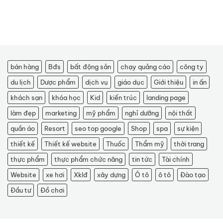
bán hàng
Bđs
bất động sản
chạy quảng cáo
công ty
du lịch
Dược phẩm
dịch vụ
giáo dục
Giới thiệu
in ấn
khách sạn
khóa học
Kid
kiến trúc
landing page
làm đẹp
marketing
mỹ phẩm
nghỉ dưỡng
nội thất
quần áo
Resort
seo top google
Shop
spa
sự kiện
thiết kế
Thiết kế website
Thuốc
Thẩm mỹ
thời trang
thực phẩm
thực phẩm chức năng
tin tức
Tài chính
Website
xe hơi
Xklđ
xây dựng
Ô tô
ô tô
Đào tạo
Đầu tư
Đồ chơi