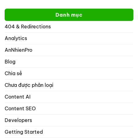
tốt
Tại
website
hơn
sao
của
yoast
tôi
bạn
Danh mục
không
trên
thể
mạng
404 & Redirections
nhập
xã
nhiều
hội
hơn
Analytics
với
1
rank
từ
math
AnNhienPro
khóa
seo
trọng
Blog
tâm
trong
Chia sẻ
danh
mục
Chưa được phân loại
bài
viết
và
Content AI
sản
phẩm?
Content SEO
Developers
Getting Started