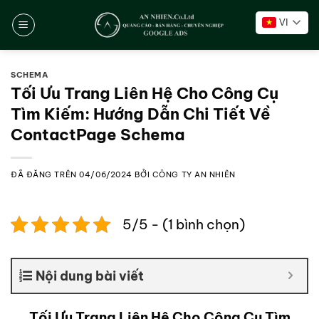
Chuyển
VI
đến
nội
dung
SCHEMA
Tối Ưu Trang Liên Hệ Cho Công Cụ
Tìm Kiếm: Hướng Dẫn Chi Tiết Về
ContactPage Schema
ĐÃ ĐĂNG TRÊN
04/06/2024
BỞI
CÔNG TY AN NHIÊN
5/5 - (1 bình chọn)
Nội dung bài viết
Tối Ưu Trang Liên Hệ Cho Công Cụ Tìm