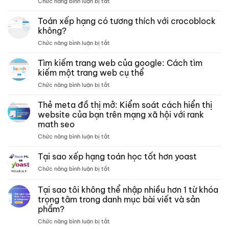
ở
Chức năng bình luận bị tắt
Các
trang
Toán xếp hạng có tương thích với crocoblock
lưu
không?
trữ –
ở
Chức năng bình luận bị tắt
Xếp
Toán
hạng
xếp
Tìm kiếm trang web của google: Cách tìm
các
hạng
bài
kiếm một trang web cụ thể
có
kiểm
ở
Chức năng bình luận bị tắt
tương
tra
Tìm
thích
phân
kiếm
Thẻ meta đồ thị mở: Kiểm soát cách hiển thị
với
tích
trang
crocoblock
website của bạn trên mạng xã hội với rank
nội
web
không?
dung
math seo
của
môn
ở
Chức năng bình luận bị tắt
google:
toán
Thẻ
Cách
meta
tìm
Tại sao xếp hạng toán học tốt hơn yoast
đồ
kiếm
ở
Chức năng bình luận bị tắt
thị
một
Tại
mở:
trang
sao
Tại sao tôi không thể nhập nhiều hơn 1 từ khóa
Kiểm
web
xếp
soát
cụ
trọng tâm trong danh mục bài viết và sản
hạng
cách
thể
phẩm?
toán
hiển
học
ở
Chức năng bình luận bị tắt
thị