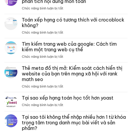
phân tích nội dung môn toán
ở
Chức năng bình luận bị tắt
Các
trang
Toán xếp hạng có tương thích với crocoblock
lưu
không?
trữ –
ở
Chức năng bình luận bị tắt
Xếp
Toán
hạng
xếp
Tìm kiếm trang web của google: Cách tìm
các
hạng
bài
kiếm một trang web cụ thể
có
kiểm
ở
Chức năng bình luận bị tắt
tương
tra
Tìm
thích
phân
kiếm
Thẻ meta đồ thị mở: Kiểm soát cách hiển thị
với
tích
trang
crocoblock
website của bạn trên mạng xã hội với rank
nội
web
không?
dung
math seo
của
môn
ở
Chức năng bình luận bị tắt
google:
toán
Thẻ
Cách
meta
tìm
Tại sao xếp hạng toán học tốt hơn yoast
đồ
kiếm
ở
Chức năng bình luận bị tắt
thị
một
Tại
mở:
trang
sao
Tại sao tôi không thể nhập nhiều hơn 1 từ khóa
Kiểm
web
xếp
soát
cụ
trọng tâm trong danh mục bài viết và sản
hạng
cách
thể
phẩm?
toán
hiển