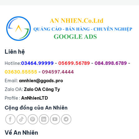
Liên hệ
Hotline:
03464.99999
-
05699.56789
-
084.898.6789
-
03630.55555
-
094597.4444
Email:
annhien@ggads.pro
Zalo OA:
Zalo OA Công Ty
Profile :
AnNhienLTD
Cộng đồng của An Nhiên
Về An Nhiên