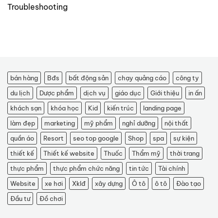
Troubleshooting
bán hàng
Bđs
bất động sản
chạy quảng cáo
công ty
du lịch
Dược phẩm
dịch vụ
giáo dục
Giới thiệu
in ấn
khách sạn
khóa học
Kid
kiến trúc
landing page
làm đẹp
marketing
mỹ phẩm
nghỉ dưỡng
nội thất
quần áo
Resort
seo top google
Shop
spa
sự kiện
thiết kế
Thiết kế website
Thuốc
Thẩm mỹ
thời trang
thực phẩm
thực phẩm chức năng
tin tức
Tài chính
Website
xe hơi
Xklđ
xây dựng
Ô tô
ô tô
Đào tạo
Đầu tư
Đồ chơi