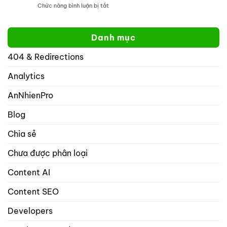
học
ở
Chức năng bình luận bị tắt
thị
tốt
Tại
website
hơn
sao
của
yoast
tôi
bạn
Danh mục
không
trên
thể
mạng
404 & Redirections
nhập
xã
nhiều
hội
hơn
Analytics
với
1
rank
từ
math
AnNhienPro
khóa
seo
trọng
Blog
tâm
trong
Chia sẻ
danh
mục
Chưa được phân loại
bài
viết
và
Content AI
sản
phẩm?
Content SEO
Developers