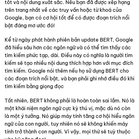
tốt và nội dung xuất sắc. Nếu bạn đã được xếp hạng
trên trang nhất về các truy vấn hoặc từ khoá của
Google, bạn có cơ hội tốt để có được đoạn trích nổi
bật đáng mơ ước đó!
Kể từ ngày phát hành phiên bản update BERT, Google
đã hiểu sâu hơn các ngôn ngữ và có thể tìm thấy các
tìm kiếm phức tạp, dài. Điều này có nghĩa là người tìm
kiếm sẽ tạo nhiều nội dung thích hợp hơn với mục đích
tìm kiếm. Google nói thêm nếu họ sử dụng BERT cho
các đoạn trích nổi bật, và bạn phải ghi nhớ điều đó khi
tìm kiếm bằng giọng đọc
Tất nhiên, BERT không phải là hoàn toàn sai lầm. Nó là
một khái niệm ngôn ngữ cực kỳ thú vị, mặc dù nó còn
là một ý tưởng. Nó giúp máy tính tăng cơ hội hiểu ngôn
ngữ của con người, tuy nhiên nó sẽ không khiến máy
tính trở thành con người. Vì vậy, mọi thứ sẽ tuỳ thuộc