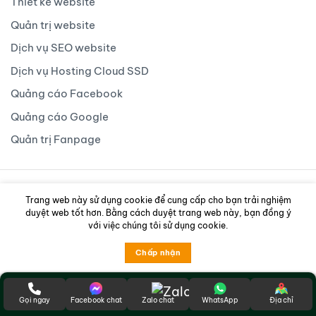
Thiết kế website
Quản trị website
Dịch vụ SEO website
Dịch vụ Hosting Cloud SSD
Quảng cáo Facebook
Quảng cáo Google
Quản trị Fanpage
CÔNG TY TNHH TRUYỀN THÔNG CÔNG
Trang web này sử dụng cookie để cung cấp cho bạn trải nghiệm
duyệt web tốt hơn. Bằng cách duyệt trang web này, bạn đồng ý
NGHỆ AN NHIÊN
với việc chúng tôi sử dụng cookie.
Giấy phép kinh doanh số:
0109613075
| Được cấp bởi Sở Kế
Chấp nhận
hoạch và Đầu tư thành phố Hà Nội
Trụ sở chính: 75A ngõ 94 Hồng Mai, Phường Bạch Mai,
Gọi ngay
Facebook chat
Zalo chat
WhatsApp
Địa chỉ
TP. Hà Nội