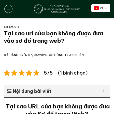
Chuyển
VI
đến
nội
dung
SITEMAPS
Tại sao url của bạn không được đưa
vào sơ đồ trang web?
ĐÃ ĐĂNG TRÊN
07/06/2024
BỞI
CÔNG TY AN NHIÊN
5/5 - (1 bình chọn)
Nội dung bài viết
Tại sao URL của bạn không được đưa
vào Sơ đồ trang Web?