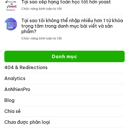
tìm
Tại sao xếp hạng toán học tốt hơn yoast
đồ
kiếm
ở
Chức năng bình luận bị tắt
thị
một
Tại
mở:
trang
sao
Tại sao tôi không thể nhập nhiều hơn 1 từ khóa
Kiểm
web
xếp
soát
cụ
trọng tâm trong danh mục bài viết và sản
hạng
cách
thể
phẩm?
toán
hiển
học
ở
Chức năng bình luận bị tắt
thị
tốt
Tại
website
hơn
sao
của
yoast
tôi
bạn
Danh mục
không
trên
thể
mạng
404 & Redirections
nhập
xã
nhiều
hội
hơn
Analytics
với
1
rank
từ
math
AnNhienPro
khóa
seo
trọng
Blog
tâm
trong
Chia sẻ
danh
mục
Chưa được phân loại
bài
viết