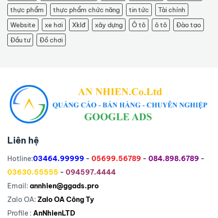
thực phẩm
thực phẩm chức năng
tin tức
Tài chính
Website
xe hơi
Xklđ
xây dựng
Ô tô
ô tô
Đào tạo
Đầu tư
Đồ chơi
Liên hệ
Hotline:
03464.99999
-
05699.56789
-
084.898.6789
-
03630.55555
-
094597.4444
Email:
annhien@ggads.pro
Zalo OA:
Zalo OA Công Ty
Profile :
AnNhienLTD