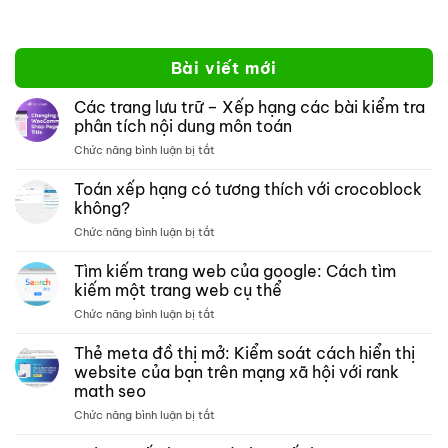
Bài viết mới
Các trang lưu trữ – Xếp hạng các bài kiểm tra
phân tích nội dung môn toán
ở
Chức năng bình luận bị tắt
Các
trang
Toán xếp hạng có tương thích với crocoblock
lưu
không?
trữ –
ở
Chức năng bình luận bị tắt
Xếp
Toán
hạng
xếp
Tìm kiếm trang web của google: Cách tìm
các
hạng
bài
kiếm một trang web cụ thể
có
kiểm
ở
Chức năng bình luận bị tắt
tương
tra
Tìm
thích
phân
kiếm
Thẻ meta đồ thị mở: Kiểm soát cách hiển thị
với
tích
trang
crocoblock
website của bạn trên mạng xã hội với rank
nội
web
không?
dung
math seo
của
môn
ở
Chức năng bình luận bị tắt
google:
toán
Thẻ
Cách
meta