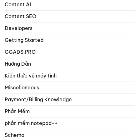
và
Content AI
sản
phẩm?
Content SEO
Developers
Getting Started
GGADS.PRO
Hướng Dẫn
Kiến thức về máy tính
Miscellaneous
Payment/Billing Knowledge
Phần Mềm
phần mềm notepad++
Schema