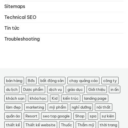
Sitemaps
Technical SEO
Tin tức
Troubleshooting
bán hàng
Bđs
bất động sản
chạy quảng cáo
công ty
du lịch
Dược phẩm
dịch vụ
giáo dục
Giới thiệu
in ấn
khách sạn
khóa học
Kid
kiến trúc
landing page
làm đẹp
marketing
mỹ phẩm
nghỉ dưỡng
nội thất
quần áo
Resort
seo top google
Shop
spa
sự kiện
thiết kế
Thiết kế website
Thuốc
Thẩm mỹ
thời trang