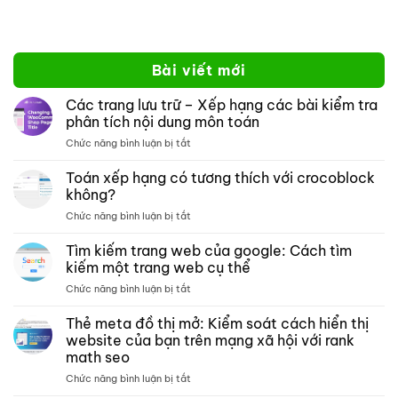
Bài viết mới
Các trang lưu trữ – Xếp hạng các bài kiểm tra
phân tích nội dung môn toán
ở
Chức năng bình luận bị tắt
Các
trang
Toán xếp hạng có tương thích với crocoblock
lưu
không?
trữ –
ở
Chức năng bình luận bị tắt
Xếp
Toán
hạng
xếp
Tìm kiếm trang web của google: Cách tìm
các
hạng
bài
kiếm một trang web cụ thể
có
kiểm
ở
Chức năng bình luận bị tắt
tương
tra
Tìm
thích
phân
kiếm
Thẻ meta đồ thị mở: Kiểm soát cách hiển thị
với
tích
trang
crocoblock
website của bạn trên mạng xã hội với rank
nội
web
không?
dung
math seo
của
môn
ở
Chức năng bình luận bị tắt
google:
toán
Thẻ
Cách