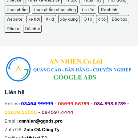
thực phẩm
thực phẩm chức năng
tin tức
Tài chính
Website
xe hơi
Xklđ
xây dựng
Ô tô
ô tô
Đào tạo
Đầu tư
Đồ chơi
Liên hệ
Hotline:
03464.99999
-
05699.56789
-
084.898.6789
-
03630.55555
-
094597.4444
Email:
annhien@ggads.pro
Zalo OA:
Zalo OA Công Ty