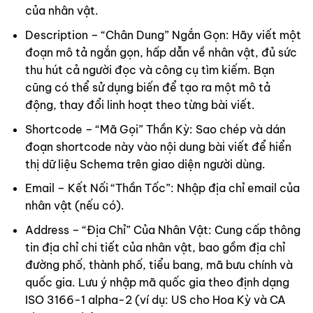
của nhân vật.
Description – “Chân Dung” Ngắn Gọn: Hãy viết một
đoạn mô tả ngắn gọn, hấp dẫn về nhân vật, đủ sức
thu hút cả người đọc và công cụ tìm kiếm. Bạn
cũng có thể sử dụng biến để tạo ra một mô tả
động, thay đổi linh hoạt theo từng bài viết.
Shortcode – “Mã Gọi” Thần Kỳ: Sao chép và dán
đoạn shortcode này vào nội dung bài viết để hiển
thị dữ liệu Schema trên giao diện người dùng.
Email – Kết Nối “Thần Tốc”: Nhập địa chỉ email của
nhân vật (nếu có).
Address – “Địa Chỉ” Của Nhân Vật: Cung cấp thông
tin địa chỉ chi tiết của nhân vật, bao gồm địa chỉ
đường phố, thành phố, tiểu bang, mã bưu chính và
quốc gia. Lưu ý nhập mã quốc gia theo định dạng
ISO 3166-1 alpha-2 (ví dụ: US cho Hoa Kỳ và CA