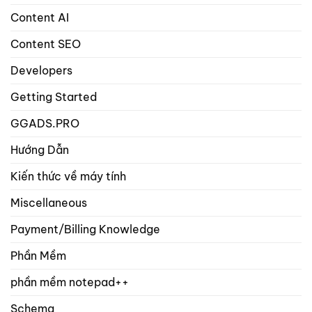
viết
và
Content AI
sản
phẩm?
Content SEO
Developers
Getting Started
GGADS.PRO
Hướng Dẫn
Kiến thức về máy tính
Miscellaneous
Payment/Billing Knowledge
Phần Mềm
phần mềm notepad++
Schema