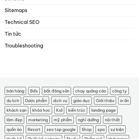
Sitemaps
Technical SEO
Tin tức
Troubleshooting
bán hàng
Bđs
bất động sản
chạy quảng cáo
công ty
du lịch
Dược phẩm
dịch vụ
giáo dục
Giới thiệu
in ấn
khách sạn
khóa học
Kid
kiến trúc
landing page
làm đẹp
marketing
mỹ phẩm
nghỉ dưỡng
nội thất
quần áo
Resort
seo top google
Shop
spa
sự kiện
thiết kế
Thiết kế website
Thuốc
Thẩm mỹ
thời trang