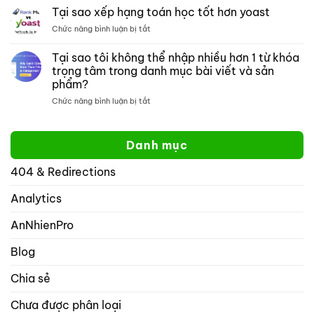
meta
tìm
Tại sao xếp hạng toán học tốt hơn yoast
đồ
kiếm
ở
Chức năng bình luận bị tắt
thị
một
Tại
mở:
trang
sao
Tại sao tôi không thể nhập nhiều hơn 1 từ khóa
Kiểm
web
xếp
soát
cụ
trọng tâm trong danh mục bài viết và sản
hạng
cách
thể
phẩm?
toán
hiển
học
ở
Chức năng bình luận bị tắt
thị
tốt
Tại
website
hơn
sao
của
yoast
tôi
bạn
Danh mục
không
trên
thể
mạng
404 & Redirections
nhập
xã
nhiều
hội
hơn
Analytics
với
1
rank
từ
math
AnNhienPro
khóa
seo
trọng
Blog
tâm
trong
Chia sẻ
danh
mục
Chưa được phân loại
bài