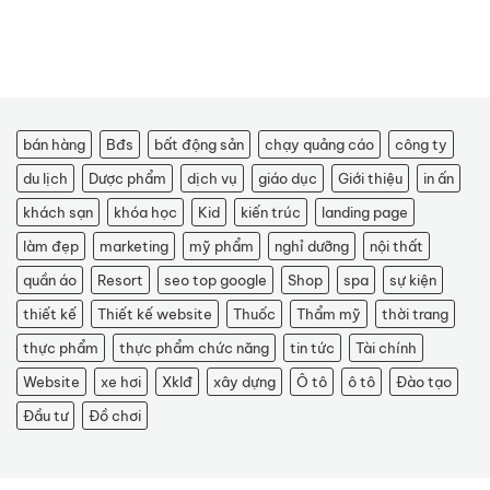
bán hàng
Bđs
bất động sản
chạy quảng cáo
công ty
du lịch
Dược phẩm
dịch vụ
giáo dục
Giới thiệu
in ấn
khách sạn
khóa học
Kid
kiến trúc
landing page
làm đẹp
marketing
mỹ phẩm
nghỉ dưỡng
nội thất
quần áo
Resort
seo top google
Shop
spa
sự kiện
thiết kế
Thiết kế website
Thuốc
Thẩm mỹ
thời trang
thực phẩm
thực phẩm chức năng
tin tức
Tài chính
Website
xe hơi
Xklđ
xây dựng
Ô tô
ô tô
Đào tạo
Đầu tư
Đồ chơi