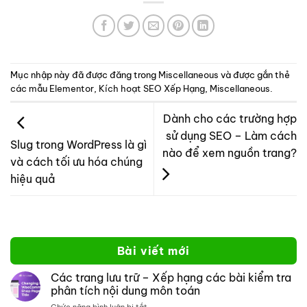
Mục nhập này đã được đăng trong
Miscellaneous
và được gắn thẻ
các mẫu Elementor
,
Kích hoạt SEO Xếp Hạng
,
Miscellaneous
.
Dành cho các trường hợp
sử dụng SEO – Làm cách
Slug trong WordPress là gì
nào để xem nguồn trang?
và cách tối ưu hóa chúng
hiệu quả
Bài viết mới
Các trang lưu trữ – Xếp hạng các bài kiểm tra
phân tích nội dung môn toán
ở