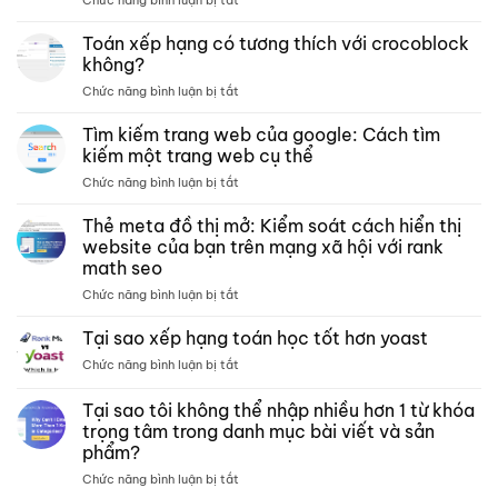
Chức năng bình luận bị tắt
Các
trang
Toán xếp hạng có tương thích với crocoblock
lưu
không?
trữ –
ở
Chức năng bình luận bị tắt
Xếp
Toán
hạng
xếp
Tìm kiếm trang web của google: Cách tìm
các
hạng
bài
kiếm một trang web cụ thể
có
kiểm
ở
Chức năng bình luận bị tắt
tương
tra
Tìm
thích
phân
kiếm
Thẻ meta đồ thị mở: Kiểm soát cách hiển thị
với
tích
trang
crocoblock
website của bạn trên mạng xã hội với rank
nội
web
không?
dung
math seo
của
môn
ở
Chức năng bình luận bị tắt
google:
toán
Thẻ
Cách
meta
tìm
Tại sao xếp hạng toán học tốt hơn yoast
đồ
kiếm
ở
Chức năng bình luận bị tắt
thị
một
Tại
mở:
trang
sao
Tại sao tôi không thể nhập nhiều hơn 1 từ khóa
Kiểm
web
xếp
soát
cụ
trọng tâm trong danh mục bài viết và sản
hạng
cách
thể
phẩm?
toán
hiển
học
ở
Chức năng bình luận bị tắt
thị
tốt
Tại