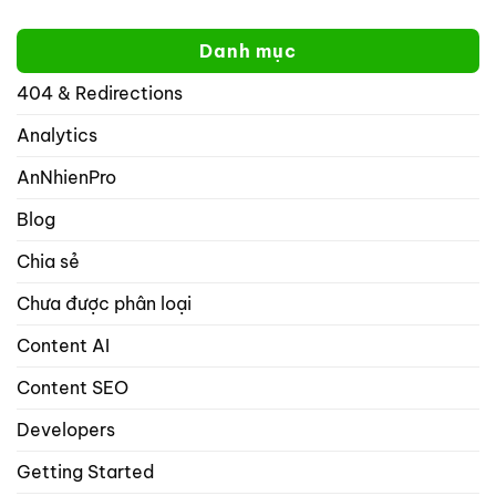
website
hơn
sao
của
yoast
tôi
bạn
Danh mục
không
trên
thể
mạng
404 & Redirections
nhập
xã
nhiều
hội
hơn
Analytics
với
1
rank
từ
math
AnNhienPro
khóa
seo
trọng
Blog
tâm
trong
Chia sẻ
danh
mục
Chưa được phân loại
bài
viết
và
Content AI
sản
phẩm?
Content SEO
Developers
Getting Started