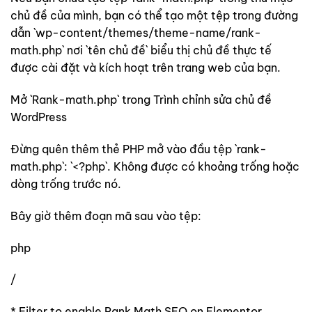
chủ đề của mình, bạn có thể tạo một tệp trong đường
dẫn `wp-content/themes/theme-name/rank-
math.php` nơi `tên chủ đề` biểu thị chủ đề thực tế
được cài đặt và kích hoạt trên trang web của bạn.
Mở `Rank-math.php` trong Trình chỉnh sửa chủ đề
WordPress
Đừng quên thêm thẻ PHP mở vào đầu tệp `rank-
math.php`: `<?php`. Không được có khoảng trống hoặc
dòng trống trước nó.
Bây giờ thêm đoạn mã sau vào tệp:
php
/
* Filter to enable Rank Math SEO on Elementor