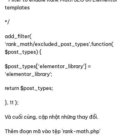
templates
*/
add_filter(
‘rank_math/excluded_post_types’,function(
$post_types) {
$post_types[‘elementor_library’] =
‘elementor_library’;
return $post_types;
}, 11 );
Và cuối cùng, cập nhật những thay đổi.
Thêm đoạn mã vào tệp `rank-math.php`