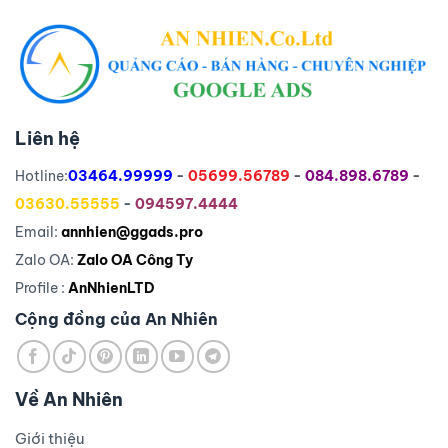
Liên hệ
Hotline:
03464.99999
-
05699.56789
-
084.898.6789
-
03630.55555
-
094597.4444
Email:
annhien@ggads.pro
Zalo OA:
Zalo OA Công Ty
Profile :
AnNhienLTD
Cộng đồng của An Nhiên
Về An Nhiên
Giới thiệu