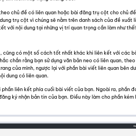
theo chủ đề có liên quan hoặc bài đăng trụ cột cho chủ đề
 dung trụ cột vì chúng sẽ nằm trên danh sách của đề xuất l
t với nội dung tại những vị trí quan trọng cần làm như thế!
n, cũng có một số cách tốt nhất khác khi liên kết với các b
chắc chắn rằng bạn sử dụng văn bản neo có liên quan, theo
rang của mình, ngược lại với phần bài viết liên quan bên dư
ội dung có liên quan.
i phần liên kết phía cuối bài viết của bạn. Ngoài ra, phần đ
và đăng ký nhận bản tin của bạn. Điều này làm cho phần kém