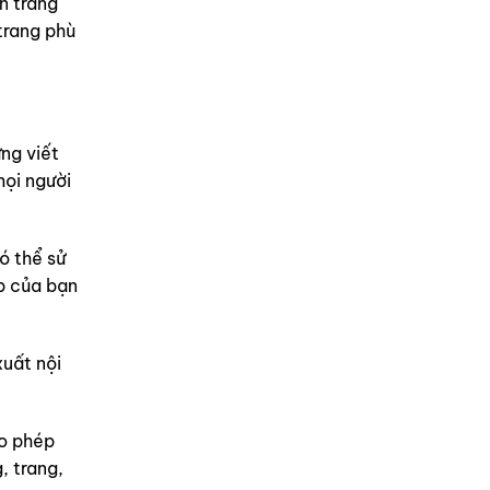
n trang
trang phù
ng viết
mọi người
ó thể sử
b của bạn
uất nội
ho phép
, trang,