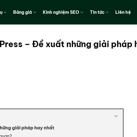
vụ
Bảng giá
Kinh nghiệm SEO
Tin tức
Liên hệ
dPress – Đề xuất những giải pháp 
những giải pháp hay nhất
 quan?