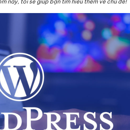
m nay, tôi sẽ giúp bạn tìm hiểu thêm về chủ đề!