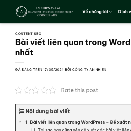
Chuyển
đến
Về chúng tôi
Dịch 
nội
dung
CONTENT SEO
Bài viết liên quan trong Wor
nhất
ĐÃ ĐĂNG TRÊN
17/05/2024
BỞI
CÔNG TY AN NHIÊN
Rate this post
Nội dung bài viết
Bài viết liên quan trong WordPress – Đề xuất 
Tại sao bạn cũng nên đề xuất các bài viết liên