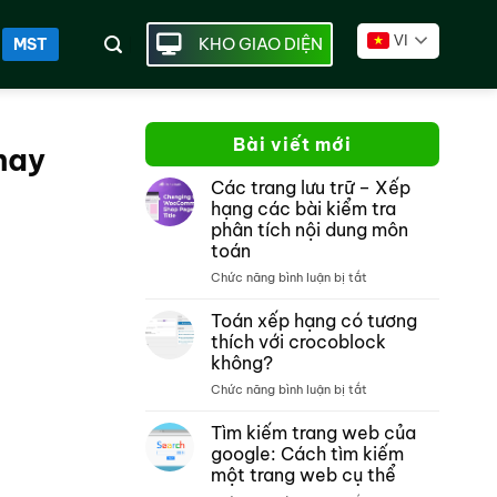
VI
KHO GIAO DIỆN
MST
Bài viết mới
hay
Các trang lưu trữ – Xếp
hạng các bài kiểm tra
phân tích nội dung môn
toán
ở
Chức năng bình luận bị tắt
Các
trang
Toán xếp hạng có tương
lưu
thích với crocoblock
trữ –
không?
Xếp
ở
Chức năng bình luận bị tắt
hạng
Toán
các
xếp
bài
Tìm kiếm trang web của
hạng
kiểm
google: Cách tìm kiếm
có
tra
một trang web cụ thể
tương
phân