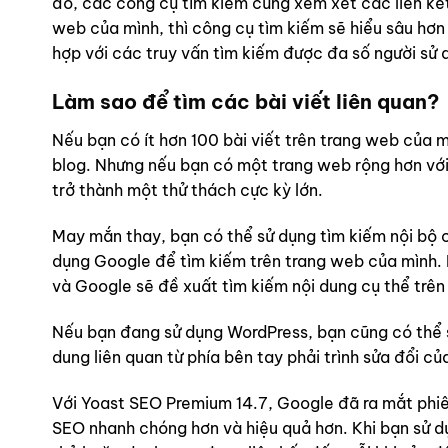
đó, các công cụ tìm kiếm cũng xem xét các liên kết!
web của mình, thì công cụ tìm kiếm sẽ hiểu sâu hơn
hợp với các truy vấn tìm kiếm được đa số người sử 
Làm sao để tìm các bài viết liên quan?
Nếu bạn có ít hơn 100 bài viết trên trang web của 
blog. Nhưng nếu bạn có một trang web rộng hơn với n
trở thành một thử thách cực kỳ lớn.
May mắn thay, bạn có thể sử dụng tìm kiếm nội bộ 
dụng Google để tìm kiếm trên trang web của mình. 
và Google sẽ đề xuất tìm kiếm nội dung cụ thể trê
Nếu bạn đang sử dụng WordPress, bạn cũng có thể s
dung liên quan từ phía bên tay phải trình sửa đổi củ
Với Yoast SEO Premium 14.7, Google đã ra mắt phiên
SEO nhanh chóng hơn và hiệu quả hơn. Khi bạn sử dụ