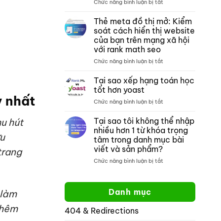
ở
Chức năng bình luận bị tắt
thích
tích
Tìm
với
nội
kiếm
crocoblock
dung
Thẻ meta đồ thị mở: Kiểm
trang
không?
môn
soát cách hiển thị website
web
toán
của bạn trên mạng xã hội
của
với rank math seo
google:
Cách
ở
Chức năng bình luận bị tắt
tìm
Thẻ
kiếm
meta
Tại sao xếp hạng toán học
một
đồ
tốt hơn yoast
trang
thị
y nhất
ở
Chức năng bình luận bị tắt
web
mở:
Tại
cụ
Kiểm
sao
thể
Tại sao tôi không thể nhập
soát
u hút
xếp
cách
nhiều hơn 1 từ khóa trọng
hạng
ữu
hiển
tâm trong danh mục bài
toán
thị
viết và sản phẩm?
trang
học
website
tốt
ở
Chức năng bình luận bị tắt
của
hơn
Tại
bạn
yoast
sao
trên
tôi
mạng
Danh mục
 làm
không
xã
thể
hội
thêm
404 & Redirections
nhập
với
nhiều
rank