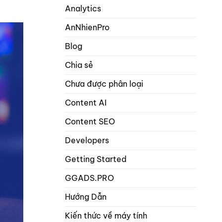
hơn
Analytics
math
1
seo
từ
AnNhienPro
khóa
trọng
Blog
tâm
trong
Chia sẻ
danh
mục
Chưa được phân loại
bài
viết
và
Content AI
sản
phẩm?
Content SEO
Developers
Getting Started
GGADS.PRO
Hướng Dẫn
Kiến thức về máy tính