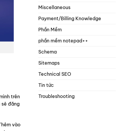
Miscellaneous
Payment/Billing Knowledge
Phần Mềm
phần mềm notepad++
Schema
Sitemaps
Technical SEO
Tin tức
Troubleshooting
mình trên
g sẽ đăng
 Thêm vào