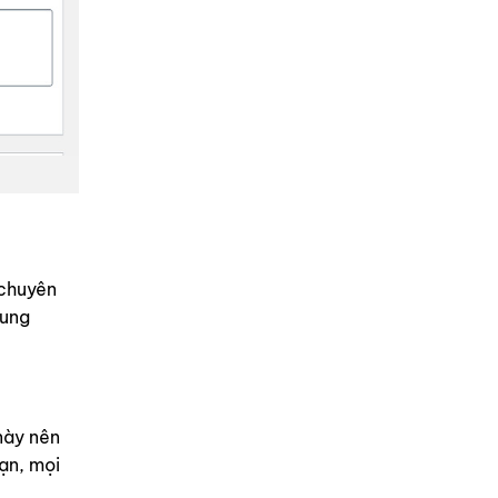
 chuyên
dung
này nên
ạn, mọi