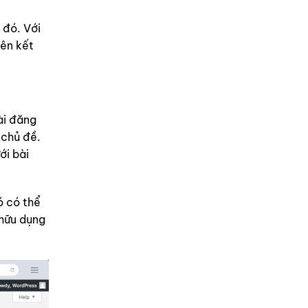
 đó. Với
iên kết
ài đăng
 chủ đề.
ới bài
ó có thể
 hữu dụng