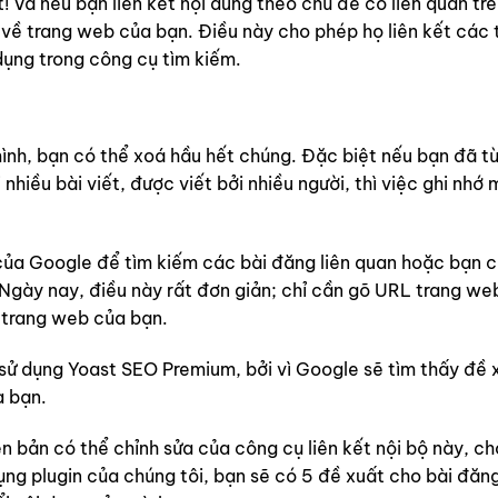
 Và nếu bạn liên kết nội dung theo chủ đề có liên quan trê
 về trang web của bạn. Điều này cho phép họ liên kết các 
dụng trong công cụ tìm kiếm.
mình, bạn có thể xoá hầu hết chúng. Đặc biệt nếu bạn đã từ
hiều bài viết, được viết bởi nhiều người, thì việc ghi nhớ 
của Google để tìm kiếm các bài đăng liên quan hoặc bạn c
Ngày nay, điều này rất đơn giản; chỉ cần gõ URL trang we
n trang web của bạn.
ử dụng Yoast SEO Premium, bởi vì Google sẽ tìm thấy đề x
a bạn.
 bản có thể chỉnh sửa của công cụ liên kết nội bộ này, c
ng plugin của chúng tôi, bạn sẽ có 5 đề xuất cho bài đăng