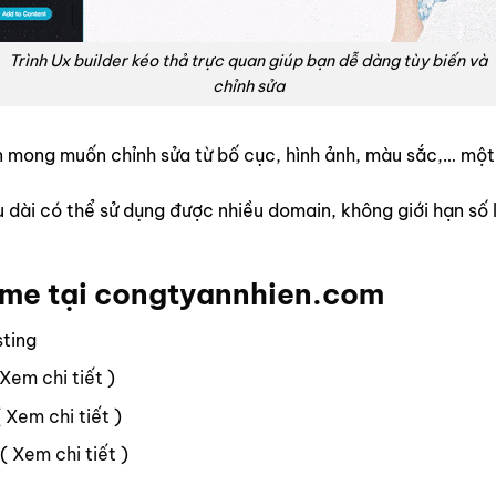
Trình Ux builder kéo thả trực quan giúp bạn dễ dàng tùy biến và
chỉnh sửa
bạn mong muốn chỉnh sửa từ bố cục, hình ảnh, màu sắc,… m
ài có thể sử dụng được nhiều domain, không giới hạn số lư
eme tại
congtyannhien.com
sting
Xem chi tiết
)
(
Xem chi tiết
)
 (
Xem chi tiết
)