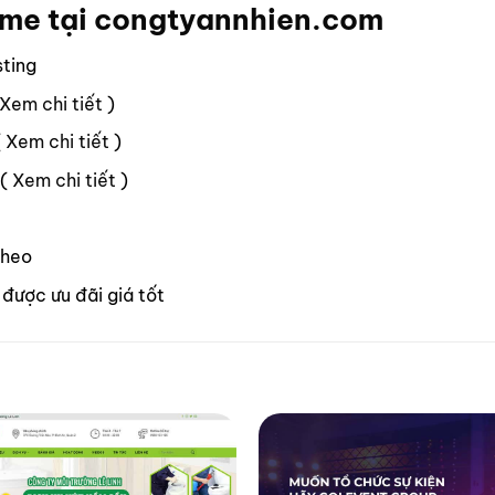
eme tại
congtyannhien.com
sting
Xem chi tiết
)
(
Xem chi tiết
)
 (
Xem chi tiết
)
theo
được ưu đãi giá tốt