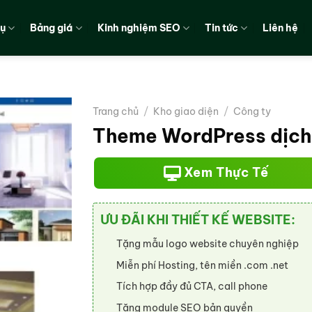
vụ
Bảng giá
Kinh nghiệm SEO
Tin tức
Liên hệ
Trang chủ
/
Kho giao diện
/
Công ty
Theme WordPress dịch 
Xem Thực Tế
ƯU ĐÃI KHI THIẾT KẾ WEBSITE:
Tặng mẫu logo website chuyên nghiệp
Miễn phí Hosting, tên miền .com .net
Tích hợp đầy đủ CTA, call phone
Tặng module SEO bản quyền