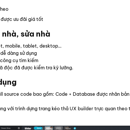
theo
được ưu đãi giá tốt
 nhà, sửa nhà
yệt, mobile, tablet, desktop…
 dễ dàng sử dụng
 công cụ tìm kiếm
 độc đã được kiểm tra kỹ lưỡng.
 dụng
l source code bao gồm: Code + Database được nhân bản bằ
ng với trình dựng trang kéo thả
UX builder
trực quan theo 