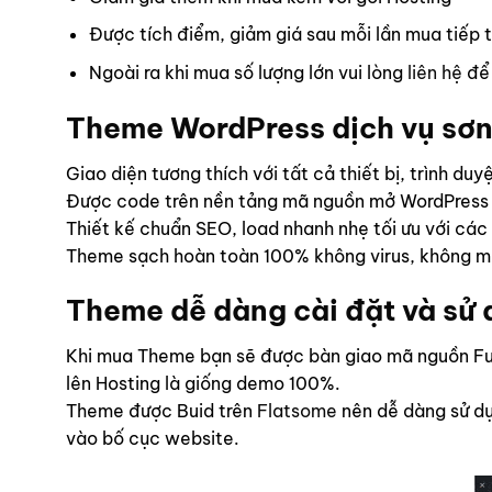
Được tích điểm, giảm giá sau mỗi lần mua tiếp 
Ngoài ra khi mua số lượng lớn vui lòng
liên hệ
để 
Theme WordPress dịch vụ sơn
Giao diện tương thích với tất cả thiết bị, trình du
Được code trên nền tảng mã nguồn mở WordPress
Thiết kế chuẩn SEO, load nhanh nhẹ tối ưu với các
Theme sạch hoàn toàn 100% không virus, không mã
Theme dễ dàng cài đặt và sử
Khi mua Theme bạn sẽ được bàn giao mã nguồn Ful
lên Hosting là giống demo 100%.
Theme được Buid trên
Flatsome
nên dễ dàng sử dụ
vào bố cục website.