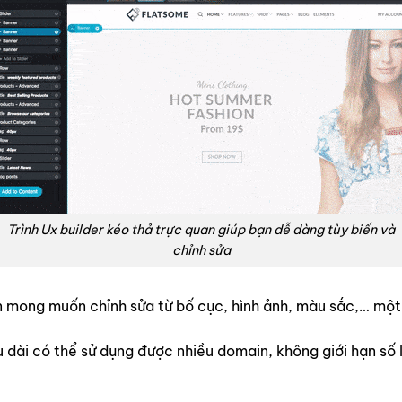
Trình Ux builder kéo thả trực quan giúp bạn dễ dàng tùy biến và
chỉnh sửa
bạn mong muốn chỉnh sửa từ bố cục, hình ảnh, màu sắc,… m
ài có thể sử dụng được nhiều domain, không giới hạn số lư