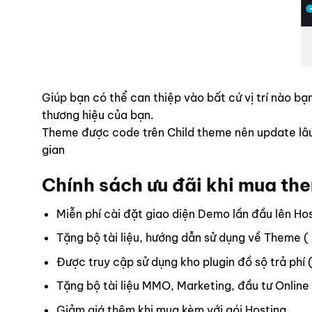
Giúp bạn có thể can thiệp vào bất cứ vị trí nào 
thương hiệu của bạn.
Theme được code trên Child theme nên update lâu d
gian
Chính sách ưu đãi khi mua th
Miễn phí cài đặt giao diện Demo lần đầu lên Ho
Tặng bộ tài liệu, hướng dẫn sử dụng về Theme (
Được truy cập sử dụng kho plugin đồ sộ trả phí 
Tặng bộ tài liệu MMO, Marketing, đầu tư Online
Giảm giá thêm khi mua kèm với gói Hosting